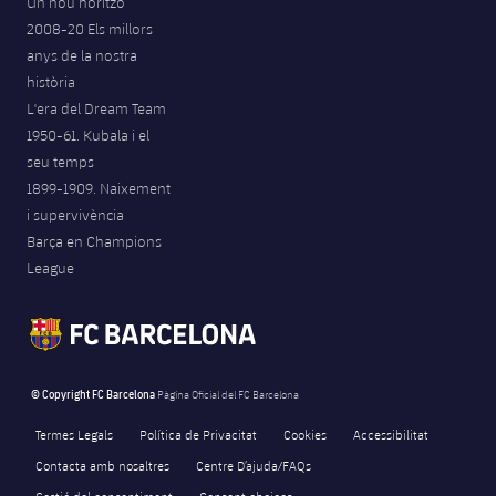
Un nou horitzó
Jugadors
Notícies
Apunta't a les amateurs
2008-20 Els millors
plusicon
més
anys de la nostra
Calendari
Voleibol masculí
història
Apunta't a les amateurs
PLUSICON
MÉS
L'era del Dream Team
Resultats
1950-61. Kubala i el
Voleibol femení
Carnet de l'Esportista Amateur
League of Legends
seu temps
Classificació
1899-1909. Naixement
VALORANT Rising
i supervivència
Fotos
Barça en Champions
VALORANT Game Changers
League
eFootball
© Copyright FC Barcelona
Pàgina Oficial del FC Barcelona
Termes Legals
Política de Privacitat
Cookies
Accessibilitat
Contacta amb nosaltres
Centre D’ajuda/FAQs