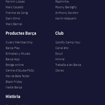
Fermín López
Raphinha
Jugadors
Classificació
Juvenil
Notícies
Marc Casadó
Roony Bardghji
Atletisme
plusicon
més
Frenkie de Jong
Anthony Gordon
Fotos
Infantil
Dani Olmo
Karim Adeyemi
Actualitat
Bàsquet en cadira de rodes
plusicon
més
Marc Bernal
Història
Aleví
Masculí
Productes Barça
Club
Actualitat
Hockey gel
plusicon
més
Palmarès
Culers Membership
Spotify Camp Nou
Femení
Jugadors
Actualitat
Hoquei herba
Barça Play
Canal ètic
plusicon
més
Entradas y Museo
Escut
Agenda
Calendari
Jugadors
Barça App
Himne
Notícies
Patinatge artístic
plusicon
més
Botiga online
Treballa a les Barça
Resultats
Calendari
Centre d’Ajuda/FAQs
Stores
Hockey Herba Masculí
Escola de Patinatge
Actualitat
Fes-te Beta Tester
Classificació
Resultats
Black Friday
Hockey Herba Femení
Plantilla
Rugby
plusicon
més
Nadal Barça
Classificació
Història
Agenda
Actualitat
Voleibol
plusicon
més