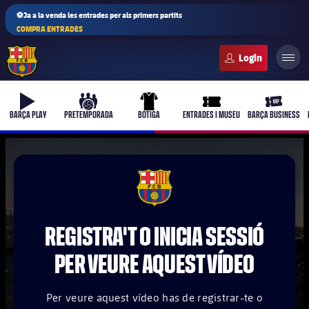
⚽Ja a la venda les entrades per als primers partits
COMPRA ENTRADES
FC Barcelona club badge
b-play
culers-ball
uniform
ticket-full
ticket-vi
BARÇA PLAY
PRETEMPORADA
BOTIGA
ENTRADES I MUSEU
BARÇA BUSINESS
PLUSICON
MÉS
FCB Barcelona badge
Primer equip
REGISTRA'T O INICIA SESSIÓ
Femení
plusicon
més
PER VEURE AQUEST VÍDEO
Actualitat
Barça Atlètic
plusicon
més
Per veure aquest vídeo has de registrar-te o