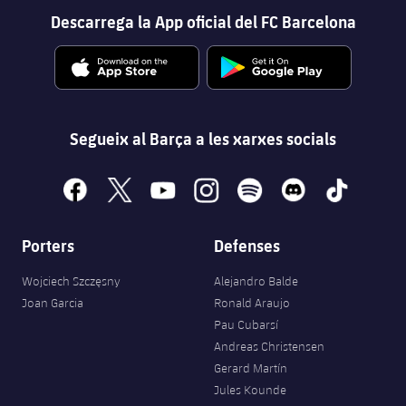
Descarrega la App oficial del FC Barcelona
Segueix al Barça a les xarxes socials
facebook
x
youtube
instagram
spotify
discord
tiktok
Porters
Defenses
Wojciech Szczęsny
Alejandro Balde
Joan Garcia
Ronald Araujo
Pau Cubarsí
Andreas Christensen
Gerard Martín
Jules Kounde