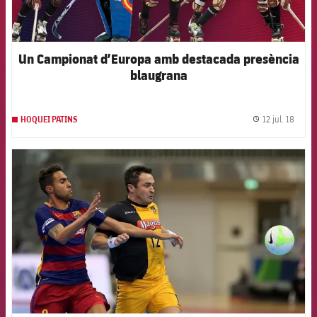
Un Campionat d’Europa amb destacada presència
blaugrana
12 jul. 18
HOQUEI PATINS
label.
FCB Barcelona badge