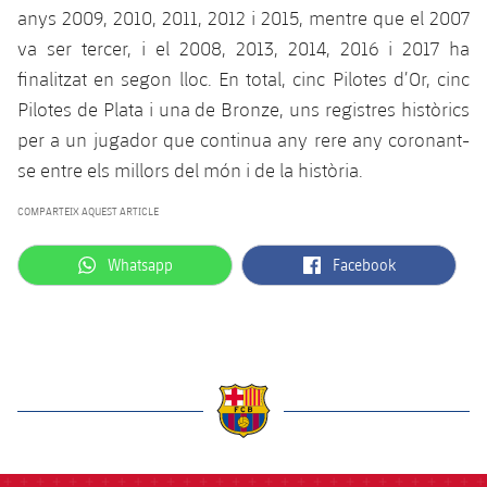
plusicon
més
Serveis Mèdics
anys 2009, 2010, 2011, 2012 i 2015, mentre que el 2007
Acreditacions
Fotos
Fotos
Infantil A
Entrades
SUB8 B
va ser tercer, i el 2008, 2013, 2014, 2016 i 2017 ha
Calendari
Campus Verano
Actualitat
Accessibilitat
Història
Instal·lacions
finalitzat en segon lloc. En total, cinc Pilotes d’Or, cinc
Infantil B
Resultats
Resultats
Pilotes de Plata i una de Bronze, uns registres històrics
Juvenil
PLUSICON
MÉS
Palmarès
per a un jugador que continua any rere any coronant-
Classificació
Jugadors
Cadet
se entre els millors del món i de la història.
Primer equip
plusicon
més
Jugadors
Classificació
COMPARTEIX AQUEST ARTICLE
Infantil
Actualitat
Barça Atlètic
plusicon
més
Fotos
label.aria.whatsapp
label.aria.facebook
Whatsapp
Facebook
Aleví
Calendari
Actualitat
Base
plusicon
més
Palmarès
Entrades
Calendari
Campus Estiu
Actualitat
Història
Resultats
Resultats
Barça C
PLUSICON
MÉS
Classificació
label.aria.barcelona
Jugadors
Junior
Informació general
plusicon
més