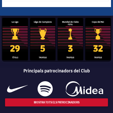
La Liga
Lliga de Campions
Mundial de Clubs
Copa del Rei
FIFA
Trofeu de la Liga
Trofeu de la Lliga de Campions
Trofeu del Mundial de Clubs
Copa del 
29
5
3
32
TÍTOLS
TROFEUS
TROFEUS
TROFEUS
Principals patrocinadors del Club
MOSTRA TOTS ELS PATROCINADORS