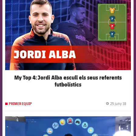
FCB Barcelona badge
My Top 4: Jordi Alba escull els seus referents
futbolístics
25 juny 18
PRIMER EQUIP
label.
FCB Barcelona badge