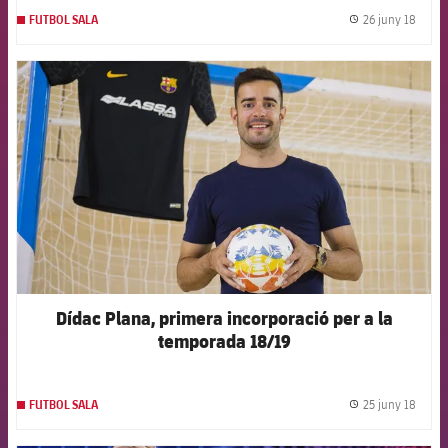
26 juny 18
FUTBOL SALA
label.
FCB Barcelona badge
Dídac Plana, primera incorporació per a la
temporada 18/19
25 juny 18
FUTBOL SALA
label.