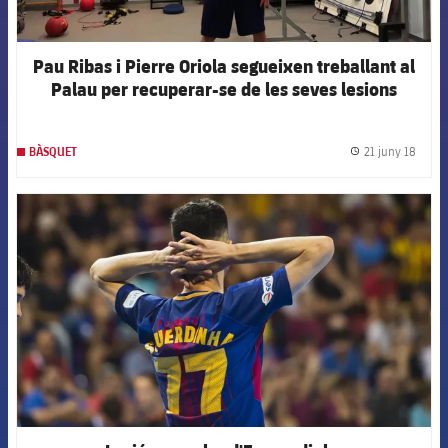
Pau Ribas i Pierre Oriola segueixen treballant al
Palau per recuperar-se de les seves lesions
21 juny 18
BÀSQUET
label.
FCB Barcelona badge