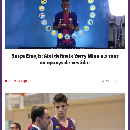
Barça Emojis: Així defineix Yerry Mina als seus
companys de vestidor
23 juny 18
PRIMER EQUIP
label.
FCB Barcelona badge