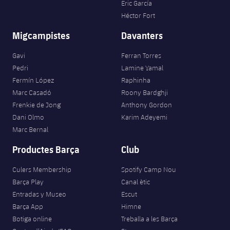
Eric García
Héctor Fort
Migcampistes
Davanters
Gavi
Ferran Torres
Pedri
Lamine Yamal
Fermín López
Raphinha
Marc Casadó
Roony Bardghji
Frenkie de Jong
Anthony Gordon
Dani Olmo
Karim Adeyemi
Marc Bernal
Productes Barça
Club
Culers Membership
Spotify Camp Nou
Barça Play
Canal ètic
Entradas y Museo
Escut
Barça App
Himne
Botiga online
Treballa a les Barça