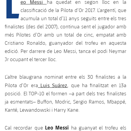
L
Calendari
eo Messi
ha quedat en segon lloc en la
Campus Estiu
Base
classificació de la Pilota d’Or 2017. L’argentí, que
SUB13
SUB13 B
Entrades
Barça Atlètic
acumula un total d’11 anys seguits entre els tres
plusicon
més
PLUSICON
MÉS
SUB12
finalistes (des del 2007), continua sent el jugador amb
SUB12 C
Gameday Shows
Junior
Primer Equip
Instal·lacions
més Pilotes d’Or amb un total de cinc, empatat amb
plusicon
més
SUB11 A
SUB11 C
Cristiano Ronaldo, guanyador del trofeu en aquesta
Resultats
Cadet A
Actualitat
Barça Atlètic
Spotify Camp Nou
edició. Per darrere de Leo Messi, tanca el podi Neymar
plusicon
més
SUB11 B
Jr ocupant el tercer lloc.
Classificacions
Cadet B
Calendari
Actualitat
Palau Blaugrana
Base
plusicon
més
SUB10 A
Jugadors
Infantil A
L’altre blaugrana nominat entre els 30 finalistes a la
Entrades
Calendari
Estadi Johan Cruyff
Actualitat
SUB10 B
Luis Suárez
Pilota d’Or era
, que ha finalitzat en 13a
PLUSICON
MÉS
Fotos
Infantil B
Resultats
posició. El TOP-10 el formen –a part dels tres finalistes
Resultats
Juvenil
Barça Cafe
Primer equip
SUB9 A
plusicon
més
ja esmentats– Buffon, Modric, Sergio Ramos, Mbappé,
plusicon
més
Història
Mini
Classificació
Classificació
Kanté, Lewandowski i Harry Kane.
Cadet A
Ciutat Esportiva
Actualitat
SUB9 B
Barça Atlètic
plusicon
més
Serveis
Palmarès
plusicon
més
Jugadors
Jugadors
Cadet B
Leo Messi
Cal recordar que
ha guanyat el trofeu els
Calendari
SUB8 A
La Masia
Actualitat
Base