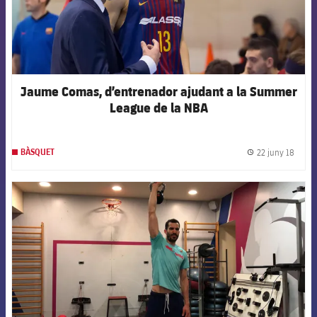
Jaume Comas, d’entrenador ajudant a la Summer
League de la NBA
22 juny 18
BÀSQUET
label.
FCB Barcelona badge