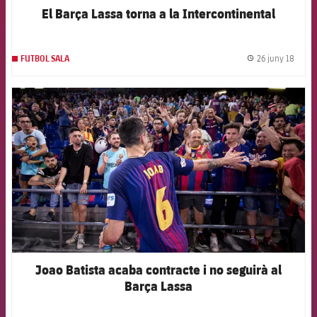
El Barça Lassa torna a la Intercontinental
26 juny 18
FUTBOL SALA
label.
FCB Barcelona badge
Joao Batista acaba contracte i no seguirà al
Barça Lassa