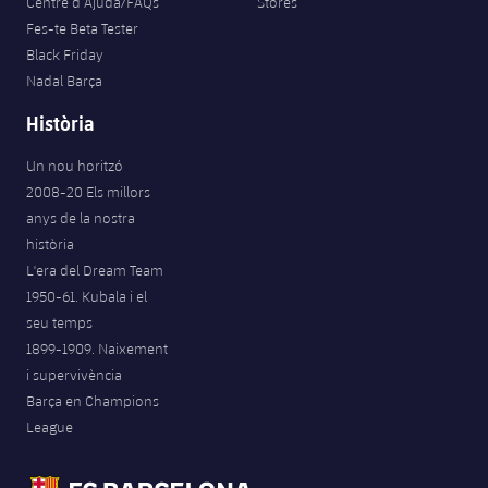
Centre d’Ajuda/FAQs
Stores
Fes-te Beta Tester
Black Friday
Nadal Barça
Història
Un nou horitzó
2008-20 Els millors
anys de la nostra
història
L'era del Dream Team
1950-61. Kubala i el
seu temps
1899-1909. Naixement
i supervivència
Barça en Champions
League