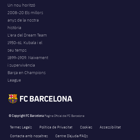
Un nou horitzó
2008-20 Els millors
anys de la nostra
història
L'era del Dream Team
1950-61. Kubala i el
seu temps
1899-1909. Naixement
i supervivència
Barça en Champions
League
© Copyright FC Barcelona
Pàgina Oficial del FC Barcelona
Termes Legals
Política de Privacitat
Cookies
Accessibilitat
Contacta amb nosaltres
Centre D’ajuda/FAQs