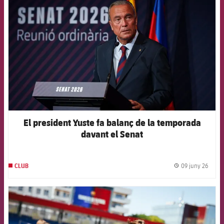
El president Yuste fa balanç de la temporada
davant el Senat
09 juny 26
CLUB
label.
FCB Barcelona badge