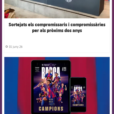
Sortejats els compromissaris i compromissàries
per als pròxims dos anys
01 juny 26
label.share.clock
FCB Barcelona badge