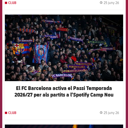
25 juny 26
CLUB
label.
FCB Barcelona badge
El FC Barcelona activa el Passi Temporada
2026/27 per als partits a l’Spotify Camp Nou
25 juny 26
CLUB
label.
FCB Barcelona badge