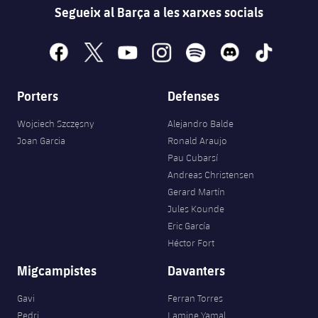
Segueix al Barça a les xarxes socials
facebook
x
youtube
instagram
spotify
discord
tiktok
Porters
Defenses
Wojciech Szczęsny
Alejandro Balde
Joan Garcia
Ronald Araujo
Pau Cubarsí
Andreas Christensen
Gerard Martín
Jules Kounde
Eric García
Héctor Fort
Migcampistes
Davanters
Gavi
Ferran Torres
Pedri
Lamine Yamal