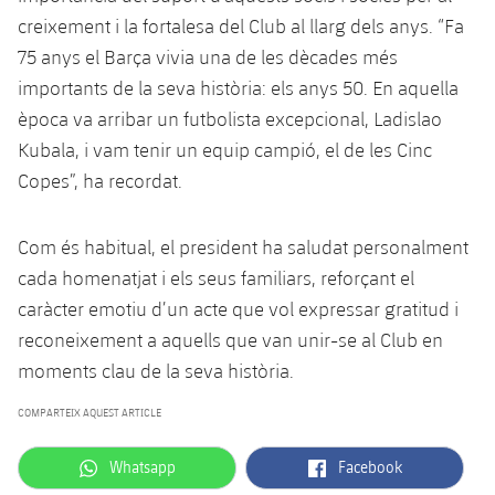
plusicon
més
Serveis Mèdics
Acreditacions
Fotos
creixement i la fortalesa del Club al llarg dels anys. “Fa
Fotos
Infantil A
Entrades
SUB8 B
Calendari
Campus Verano
Actualitat
75 anys el Barça vivia una de les dècades més
Accessibilitat
Història
Instal·lacions
importants de la seva història: els anys 50. En aquella
Infantil B
Resultats
Resultats
Juvenil
època va arribar un futbolista excepcional, Ladislao
PLUSICON
MÉS
Palmarès
Kubala, i vam tenir un equip campió, el de les Cinc
Classificació
Jugadors
Cadet
Primer equip
Copes”, ha recordat.
plusicon
més
Jugadors
Classificació
Infantil
Actualitat
Barça Atlètic
plusicon
més
Com és habitual, el president ha saludat personalment
Fotos
Aleví
cada homenatjat i els seus familiars, reforçant el
Calendari
Actualitat
Base
plusicon
més
caràcter emotiu d’un acte que vol expressar gratitud i
Palmarès
reconeixement a aquells que van unir-se al Club en
Entrades
Calendari
Campus Estiu
Actualitat
moments clau de la seva història.
Història
Resultats
Resultats
Barça C
COMPARTEIX AQUEST ARTICLE
PLUSICON
MÉS
Classificació
Jugadors
Junior
label.aria.whatsapp
label.aria.facebook
Whatsapp
Facebook
Informació general
plusicon
més