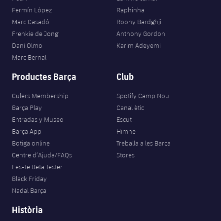
Fermín López
Raphinha
Marc Casadó
Roony Bardghji
Frenkie de Jong
Anthony Gordon
Dani Olmo
Karim Adeyemi
Marc Bernal
Productes Barça
Club
Culers Membership
Spotify Camp Nou
Barça Play
Canal ètic
Entradas y Museo
Escut
Barça App
Himne
Botiga online
Treballa a les Barça
Centre d’Ajuda/FAQs
Stores
Fes-te Beta Tester
Black Friday
Nadal Barça
Història