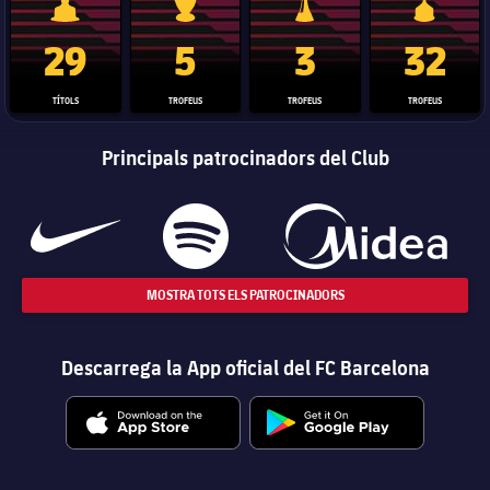
Trofeu de la Liga
Trofeu de la Lliga de Campions
Trofeu del Mundial de Clubs
Copa del 
29
5
3
32
TÍTOLS
TROFEUS
TROFEUS
TROFEUS
Principals patrocinadors del Club
MOSTRA TOTS ELS PATROCINADORS
Descarrega la App oficial del FC Barcelona