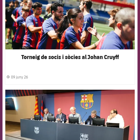
Torneig de socis i sòcies al Johan Cruyff
09 juny 26
label.share.clock
FCB Barcelona badge