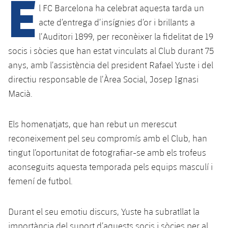
E
Calendari
Campus Estiu
Base
l FC Barcelona ha celebrat aquesta tarda un
SUB13
acte d’entrega d’insígnies d’or i brillants a
SUB13 B
Entrades
Barça Atlètic
plusicon
més
l’Auditori 1899, per reconèixer la fidelitat de 19
PLUSICON
MÉS
SUB12
SUB12 C
socis i sòcies que han estat vinculats al Club durant 75
Gameday Shows
Junior
Primer Equip
Instal·lacions
plusicon
més
anys, amb l’assistència del president Rafael Yuste i del
SUB11 A
SUB11 C
Resultats
directiu responsable de l’Àrea Social, Josep Ignasi
Cadet A
Actualitat
Barça Atlètic
Spotify Camp Nou
plusicon
més
Macià.
SUB11 B
Classificacions
Cadet B
Calendari
Actualitat
Palau Blaugrana
Base
plusicon
més
SUB10 A
Els homenatjats, que han rebut un merescut
Jugadors
Infantil A
Entrades
reconeixement pel seu compromís amb el Club, han
Calendari
Estadi Johan Cruyff
Actualitat
SUB10 B
PLUSICON
MÉS
tingut l’oportunitat de fotografiar-se amb els trofeus
Fotos
Infantil B
Resultats
Resultats
aconseguits aquesta temporada pels equips masculí i
Juvenil
Barça Cafe
Primer equip
SUB9 A
plusicon
més
plusicon
més
Història
femení de futbol.
Mini
Classificació
Classificació
Cadet A
Ciutat Esportiva
Actualitat
SUB9 B
Barça Atlètic
plusicon
més
Serveis
Palmarès
plusicon
més
Durant el seu emotiu discurs, Yuste ha subratllat la
Jugadors
Jugadors
Cadet B
Calendari
SUB8 A
La Masia
Actualitat
importància del suport d’aquests socis i sòcies per al
Base