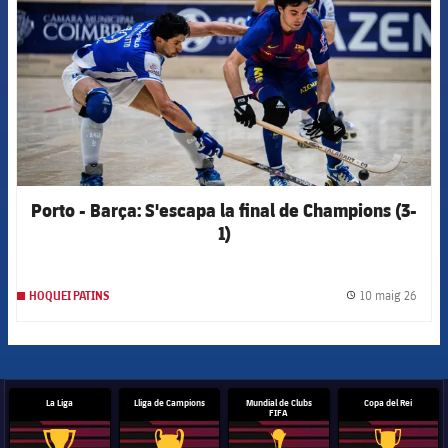
Porto - Barça: S'escapa la final de Champions (3-
1)
10 maig 26
HOQUEI PATINS
label.
La Liga
Lliga de Campions
Mundial de Clubs
Copa del Rei
FIFA