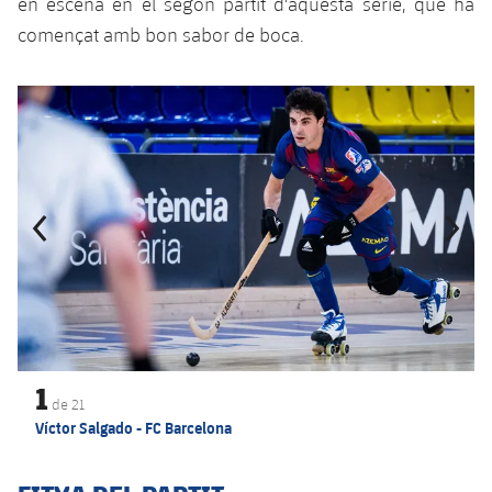
en escena en el segon partit d'aquesta sèrie, que ha
començat amb bon sabor de boca.
Anterior
label.aria.chevronleft
Següent
label.aria.
1
de
21
Víctor Salgado - FC Barcelona