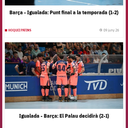
Barça - Igualada: Punt final a la temporada (1-2)
09 juny 26
HOQUEI PATINS
label.
FCB Barcelona badge
Igualada - Barça: El Palau decidirà (2-1)