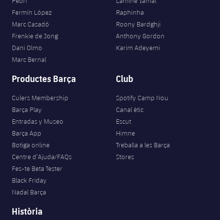
Pedri
Lamine Yamal
Fermín López
Raphinha
Marc Casadó
Roony Bardghji
Frenkie de Jong
Anthony Gordon
Dani Olmo
Karim Adeyemi
Marc Bernal
Productes Barça
Club
Culers Membership
Spotify Camp Nou
Barça Play
Canal ètic
Entradas y Museo
Escut
Barça App
Himne
Botiga online
Treballa a les Barça
Centre d’Ajuda/FAQs
Stores
Fes-te Beta Tester
Black Friday
Nadal Barça
Història