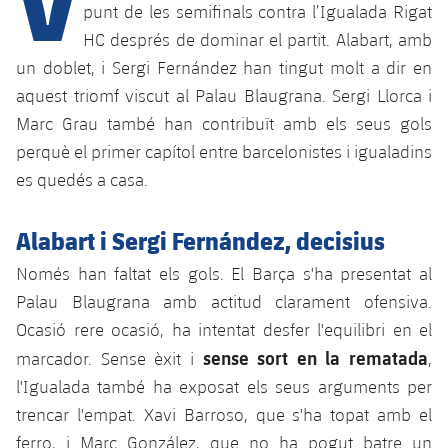
Calendari
Campus Estiu
Base
punt de les semifinals contra l’Igualada Rigat
HC després de dominar el partit. Alabart, amb
SUB13
SUB13 B
Entrades
Barça Atlètic
plusicon
més
un doblet, i Sergi Fernández han tingut molt a dir en
PLUSICON
MÉS
SUB12
aquest triomf viscut al Palau Blaugrana. Sergi Llorca i
SUB12 C
Gameday Shows
Junior
Primer Equip
Instal·lacions
plusicon
més
Marc Grau també han contribuït amb els seus gols
SUB11 A
SUB11 C
perquè el primer capítol entre barcelonistes i igualadins
Resultats
Cadet A
Actualitat
Barça Atlètic
Spotify Camp Nou
plusicon
més
es quedés a casa.
SUB11 B
Classificacions
Cadet B
Calendari
Actualitat
Palau Blaugrana
Base
Alabart i Sergi Fernández, decisius
plusicon
més
SUB10 A
Jugadors
Infantil A
Entrades
Només han faltat els gols. El Barça s'ha presentat al
Calendari
Estadi Johan Cruyff
Actualitat
SUB10 B
PLUSICON
MÉS
Palau Blaugrana amb actitud clarament ofensiva.
Fotos
Infantil B
Resultats
Resultats
Ocasió rere ocasió, ha intentat desfer l'equilibri en el
Juvenil
Barça Cafe
Primer equip
SUB9 A
plusicon
més
plusicon
més
Història
sense sort en la rematada
marcador. Sense èxit i
,
Mini
Classificació
Classificació
Cadet A
l'Igualada també ha exposat els seus arguments per
Ciutat Esportiva
Actualitat
SUB9 B
Barça Atlètic
plusicon
més
Serveis
Palmarès
trencar l'empat. Xavi Barroso, que s'ha topat amb el
plusicon
més
Jugadors
Jugadors
Cadet B
Calendari
SUB8 A
La Masia
ferro, i Marc González, que no ha pogut batre un
Actualitat
Base