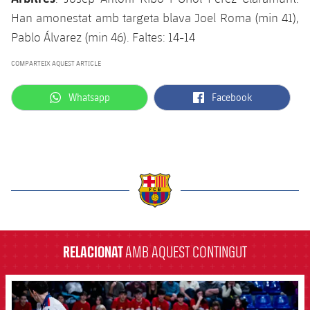
Han amonestat amb targeta blava Joel Roma (min 41),
Pablo Álvarez (min 46). Faltes: 14-14
COMPARTEIX AQUEST ARTICLE
label.aria.whatsapp
label.aria.facebook
Whatsapp
Facebook
label.aria.barcelona
RELACIONAT
AMB AQUEST CONTINGUT
FCB Barcelona badge