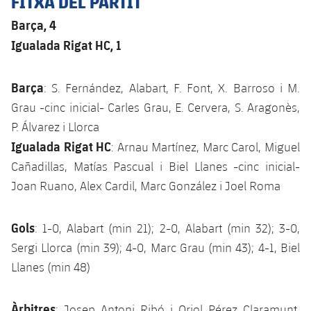
FITXA DEL PARTIT
Barça, 4
Igualada Rigat HC, 1
Barça
: S. Fernández, Alabart, F. Font, X. Barroso i M.
Grau -cinc inicial- Carles Grau, E. Cervera, S. Aragonès,
P. Álvarez i Llorca
Igualada Rigat HC
: Arnau Martínez, Marc Carol, Miguel
Cañadillas, Matías Pascual i Biel Llanes -cinc inicial-
Joan Ruano, Alex Cardil, Marc González i Joel Roma
Gols
: 1-0, Alabart (min 21); 2-0, Alabart (min 32); 3-0,
Sergi Llorca (min 39); 4-0, Marc Grau (min 43); 4-1, Biel
Llanes (min 48)
Àrbitres
: Josep Antoni Ribó i Oriol Pérez Claramunt.