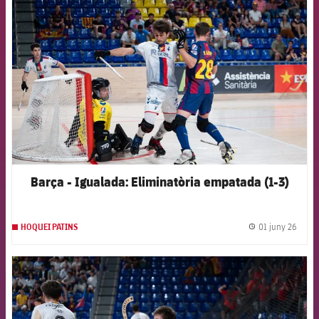
FCB Barcelona badge
Barça - Igualada: Eliminatòria empatada (1-3)
01 juny 26
HOQUEI PATINS
label.
FCB Barcelona badge