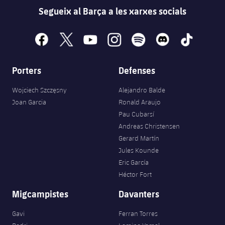
Segueix al Barça a les xarxes socials
facebook
x
youtube
instagram
spotify
discord
tiktok
Porters
Defenses
Wojciech Szczęsny
Alejandro Balde
Joan Garcia
Ronald Araujo
Pau Cubarsí
Andreas Christensen
Gerard Martín
Jules Kounde
Eric García
Héctor Fort
Migcampistes
Davanters
Gavi
Ferran Torres