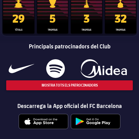
Trofeu de la Liga
Trofeu de la Lliga de Campions
Trofeu del Mundial de Clubs
Copa del 
29
5
3
32
TÍTOLS
TROFEUS
TROFEUS
TROFEUS
Principals patrocinadors del Club
MOSTRA TOTS ELS PATROCINADORS
Descarrega la App oficial del FC Barcelona