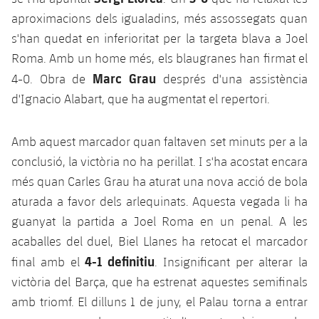
Jugadors
aproximacions dels igualadins, més assossegats quan
Notícies
Apunta't a les amateurs
plusicon
més
s'han quedat en inferioritat per la targeta blava a Joel
Calendari
Voleibol masculí
Roma. Amb un home més, els blaugranes han firmat el
Apunta't a les amateurs
PLUSICON
MÉS
Marc Grau
4-0. Obra de
després d'una assistència
Resultats
Voleibol femení
Carnet de l'Esportista Amateur
League of Legends
d'Ignacio Alabart, que ha augmentat el repertori.
Classificació
VALORANT Rising
Amb aquest marcador quan faltaven set minuts per a la
Fotos
conclusió, la victòria no ha perillat. I s'ha acostat encara
VALORANT Game Changers
més quan Carles Grau ha aturat una nova acció de bola
aturada a favor dels arlequinats. Aquesta vegada li ha
eFootball
guanyat la partida a Joel Roma en un penal. A les
acaballes del duel, Biel Llanes ha retocat el marcador
4-1 definitiu
final amb el
. Insignificant per alterar la
victòria del Barça, que ha estrenat aquestes semifinals
amb triomf. El dilluns 1 de juny, el Palau torna a entrar