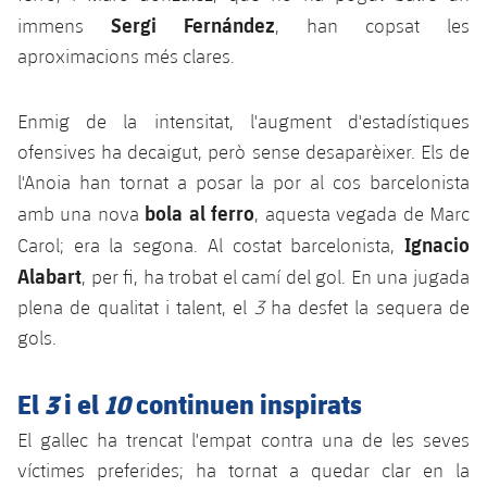
plusicon
més
Serveis Mèdics
Acreditacions
Fotos
Sergi Fernández
immens
, han copsat les
Fotos
Infantil A
Entrades
SUB8 B
Calendari
aproximacions més clares.
Campus Verano
Actualitat
Accessibilitat
Història
Instal·lacions
Infantil B
Resultats
Resultats
Juvenil
Enmig de la intensitat, l'augment d'estadístiques
PLUSICON
MÉS
Palmarès
ofensives ha decaigut, però sense desaparèixer. Els de
Classificació
Jugadors
Cadet
Primer equip
plusicon
més
l'Anoia han tornat a posar la por al cos barcelonista
Jugadors
bola al ferro
Classificació
amb una nova
, aquesta vegada de Marc
Infantil
Actualitat
Barça Atlètic
plusicon
més
Ignacio
Carol; era la segona. Al costat barcelonista,
Fotos
Aleví
Alabart
, per fi, ha trobat el camí del gol. En una jugada
Calendari
Actualitat
Base
plusicon
més
plena de qualitat i talent, el
3
ha desfet la sequera de
Palmarès
Entrades
gols.
Calendari
Campus Estiu
Actualitat
Història
Resultats
El
3
i el
10
continuen inspirats
Resultats
Barça C
PLUSICON
MÉS
El gallec ha trencat l'empat contra una de les seves
Classificació
Jugadors
Junior
Informació general
víctimes preferides; ha tornat a quedar clar en la
plusicon
més