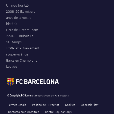
Un nou horitzó
2008-20 Els millors
anys de la nostra
història
L'era del Dream Team
1950-61. Kubala i el
seu temps
1899-1909. Naixement
i supervivència
Barça en Champions
League
© Copyright FC Barcelona
Pàgina Oficial del FC Barcelona
Termes Legals
Política de Privacitat
Cookies
Accessibilitat
Contacta amb nosaltres
Centre D’ajuda/FAQs