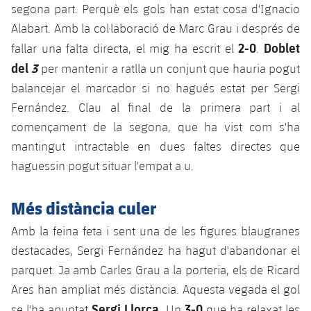
Jugadors
segona part. Perquè els gols han estat cosa d'Ignacio
Classificació
Juvenil
Notícies
Atletisme
Alabart. Amb la col·laboració de Marc Grau i després de
plusicon
més
Fotos
2-0
Doblet
fallar una falta directa, el mig ha escrit el
.
Infantil
Actualitat
Bàsquet en cadira de rodes
del
3
per mantenir a ratlla un conjunt que hauria pogut
plusicon
més
Història
Aleví
balancejar el marcador si no hagués estat per Sergi
Masculí
Actualitat
Hockey gel
Fernández. Clau al final de la primera part i al
plusicon
més
Palmarès
començament de la segona, que ha vist com s'ha
Femení
Jugadors
Actualitat
Hoquei herba
mantingut intractable en dues faltes directes que
plusicon
més
Agenda
haguessin pogut situar l'empat a u.
Calendari
Jugadors
Notícies
Patinatge artístic
plusicon
més
Més distància culer
Resultats
Calendari
Hockey Herba Masculí
Escola de Patinatge
Actualitat
Amb la feina feta i sent una de les figures blaugranes
Classificació
Resultats
Hockey Herba Femení
destacades, Sergi Fernández ha hagut d'abandonar el
Plantilla
Rugby
plusicon
més
parquet. Ja amb Carles Grau a la porteria, els de Ricard
Classificació
Agenda
Ares han ampliat més distància. Aquesta vegada el gol
Actualitat
Voleibol
plusicon
més
Sergi Llorca
3-0
se l'ha apuntat
. Un
que ha relaxat les