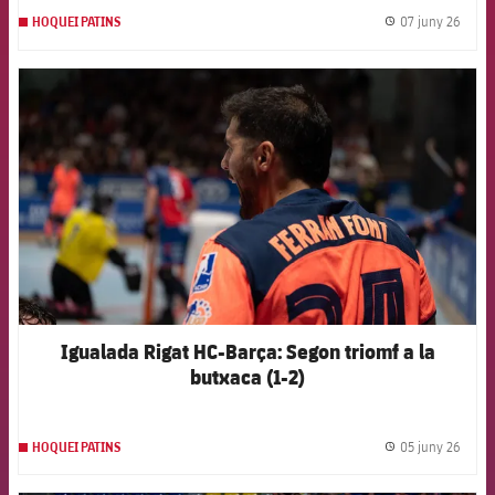
07 juny 26
HOQUEI PATINS
label.
FCB Barcelona badge
Igualada Rigat HC-Barça: Segon triomf a la
butxaca (1-2)
05 juny 26
HOQUEI PATINS
label.