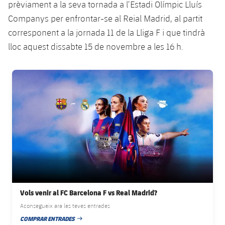
prèviament a la seva tornada a l’Estadi Olímpic Lluís
Jugadors
Classificació
Juvenil
Notícies
Atletisme
Companys per enfrontar-se al Reial Madrid, al partit
plusicon
més
Fotos
corresponent a la jornada 11 de la Lliga F i que tindrà
Infantil
Actualitat
Bàsquet en cadira de rodes
lloc aquest dissabte 15 de novembre a les 16 h.
plusicon
més
Història
Aleví
Masculí
Actualitat
Hockey gel
FC Barcelona club badge
plusicon
més
Palmarès
Femení
Jugadors
Actualitat
Hoquei herba
plusicon
més
Agenda
Calendari
Jugadors
Notícies
Patinatge artístic
plusicon
més
Resultats
Calendari
Hockey Herba Masculí
Escola de Patinatge
Actualitat
Classificació
Resultats
Hockey Herba Femení
Plantilla
Rugby
plusicon
més
Vols venir al FC Barcelona F vs Real Madrid?
Classificació
Agenda
Aconsegueix ara les teves entrades
Actualitat
Voleibol
plusicon
més
COMPRAR ENTRADES
DATA DE PUBLICACIÓ