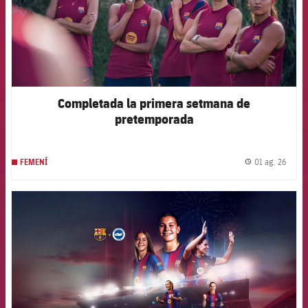
Completada la primera setmana de
pretemporada
01 ag. 26
FEMENÍ
label.
FCB Barcelona badge