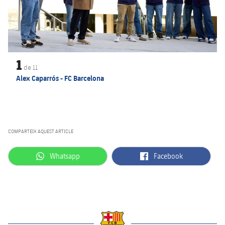
1
de
11
Alex Caparrós - FC Barcelona
COMPARTEIX AQUEST ARTICLE
label.aria.whatsapp
label.aria.facebook
Whatsapp
Facebook