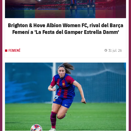
Brighton & Hove Albion Women FC, rival del Barça
Femení a 'La Festa del Gamper Estrella Damm'
31 jul. 26
FEMENÍ
label.
FCB Barcelona badge