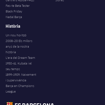
Centre d’Ajuda/FAQs
Stores
Fes-te Beta Tester
Black Friday
Nadal Barça
Història
Un nou horitzó
2008-20 Els millors
anys de la nostra
història
L'era del Dream Team
1950-61. Kubala i el
seu temps
1899-1909. Naixement
i supervivència
Barça en Champions
League