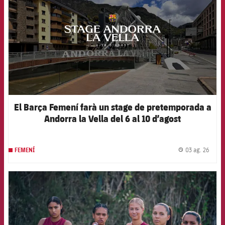
El Barça Femení farà un stage de pretemporada a
Andorra la Vella del 6 al 10 d’agost
03 ag. 26
FEMENÍ
label.
FCB Barcelona badge