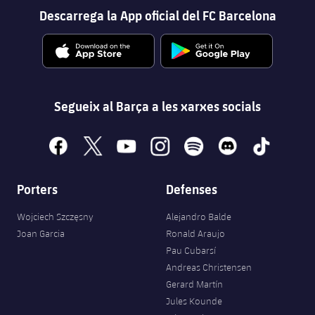
Descarrega la App oficial del FC Barcelona
Segueix al Barça a les xarxes socials
facebook
x
youtube
instagram
spotify
discord
tiktok
Porters
Defenses
Wojciech Szczęsny
Alejandro Balde
Joan Garcia
Ronald Araujo
Pau Cubarsí
Andreas Christensen
Gerard Martín
Jules Kounde