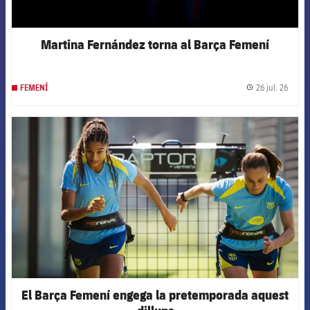
Martina Fernández torna al Barça Femení
26 jul. 26
FEMENÍ
label.
FCB Barcelona badge
El Barça Femení engega la pretemporada aquest