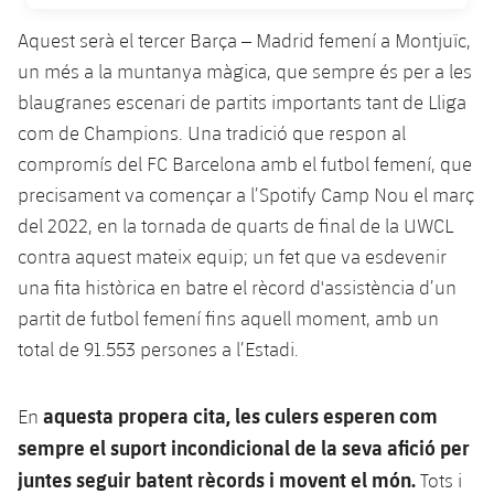
Jugadors
Notícies
Apunta't a les amateurs
Aquest serà el tercer Barça – Madrid femení a Montjuïc,
plusicon
més
un més a la muntanya màgica, que sempre és per a les
Calendari
Voleibol masculí
Apunta't a les amateurs
blaugranes escenari de partits importants tant de Lliga
PLUSICON
MÉS
Resultats
com de Champions. Una tradició que respon al
Voleibol femení
Carnet de l'Esportista Amateur
League of Legends
compromís del FC Barcelona amb el futbol femení, que
Classificació
precisament va començar a l’Spotify Camp Nou el març
VALORANT Rising
del 2022, en la tornada de quarts de final de la UWCL
Fotos
contra aquest mateix equip; un fet que va esdevenir
VALORANT Game Changers
una fita històrica en batre el rècord d'assistència d’un
eFootball
partit de futbol femení fins aquell moment, amb un
total de 91.553 persones a l’Estadi.
aquesta propera cita,
les culers esperen com
En
sempre el suport incondicional de la seva afició per
juntes seguir batent rècords i movent el món.
Tots i