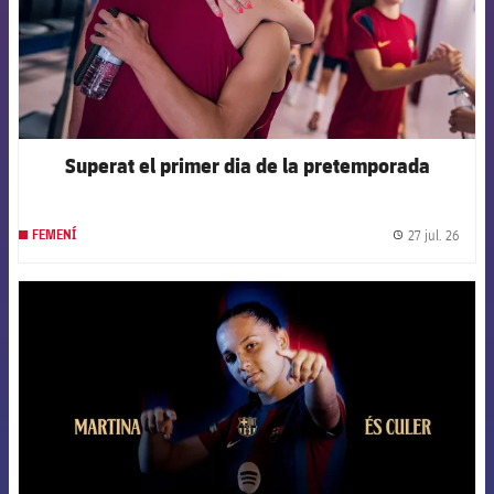
Superat el primer dia de la pretemporada
27 jul. 26
FEMENÍ
label.
FCB Barcelona badge