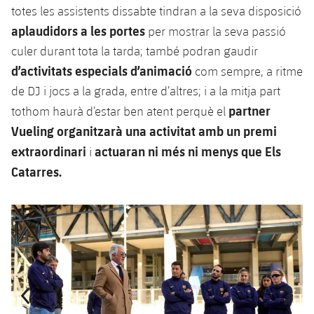
totes les assistents dissabte tindran a la seva disposició
aplaudidors a les portes
per mostrar la seva passió
culer durant tota la tarda; també podran gaudir
d’activitats especials d’animació
com sempre, a ritme
de DJ i jocs a la grada, entre d’altres; i a la mitja part
partner
tothom haurà d’estar ben atent perquè el
Vueling organitzarà una activitat amb un premi
extraordinari
actuaran ni més ni menys que Els
i
Catarres.
Anterior
label.aria.chevronleft
Següent
label.aria.