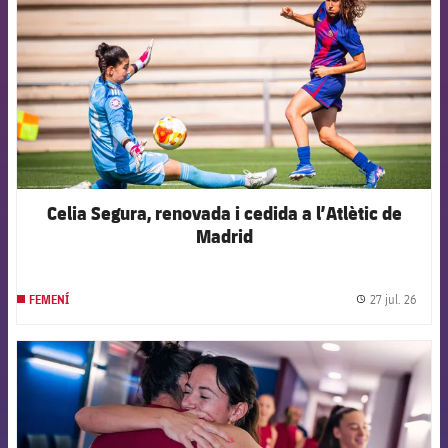
Celia Segura, renovada i cedida a l’Atlètic de
Madrid
27 jul. 26
FEMENÍ
label.
FCB Barcelona badge