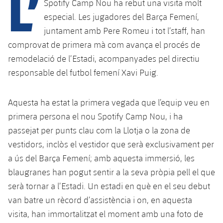
L’
Calendari
Spotify Camp Nou ha rebut una visita molt
Campus Estiu
Base
especial. Les jugadores del Barça Femení,
SUB13
SUB13 B
Entrades
Barça Atlètic
juntament amb Pere Romeu i tot l’staff, han
plusicon
més
PLUSICON
MÉS
comprovat de primera mà com avança el procés de
SUB12
SUB12 C
Gameday Shows
Junior
Primer Equip
remodelació de l’Estadi, acompanyades pel directiu
Instal·lacions
plusicon
més
SUB11 A
responsable del futbol femení Xavi Puig.
SUB11 C
Resultats
Cadet A
Actualitat
Barça Atlètic
Spotify Camp Nou
plusicon
més
SUB11 B
Classificacions
Aquesta ha estat la primera vegada que l’equip veu en
Cadet B
Calendari
Actualitat
Palau Blaugrana
Base
primera persona el nou Spotify Camp Nou, i ha
plusicon
més
SUB10 A
Jugadors
Infantil A
passejat per punts clau com la Llotja o la zona de
Entrades
Calendari
Estadi Johan Cruyff
Actualitat
vestidors, inclòs el vestidor que serà exclusivament per
SUB10 B
PLUSICON
MÉS
Fotos
Infantil B
a ús del Barça Femení; amb aquesta immersió, les
Resultats
Resultats
Juvenil
Barça Cafe
Primer equip
SUB9 A
plusicon
més
blaugranes han pogut sentir a la seva pròpia pell el que
plusicon
més
Història
Mini
Classificació
serà tornar a l’Estadi. Un estadi en què en el seu debut
Classificació
Cadet A
Ciutat Esportiva
Actualitat
SUB9 B
Barça Atlètic
plusicon
més
van batre un rècord d’assistència i on, en aquesta
Serveis
Palmarès
plusicon
més
Jugadors
Jugadors
visita, han immortalitzat el moment amb una foto de
Cadet B
Calendari
SUB8 A
La Masia
Actualitat
Base