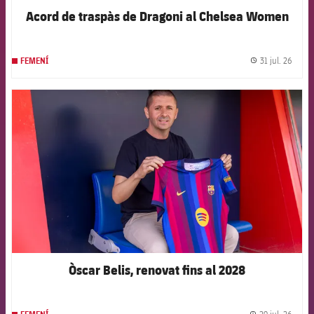
Acord de traspàs de Dragoni al Chelsea Women
31 jul. 26
FEMENÍ
label.
FCB Barcelona badge
Òscar Belis, renovat fins al 2028
29 jul. 26