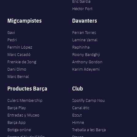
Eric García
Héctor Fort
Migcampistes
Davanters
Gavi
Ferran Torres
Pedri
Lamine Yamal
Fermín López
Raphinha
Marc Casadó
Roony Bardghji
Frenkie de Jong
Anthony Gordon
Dani Olmo
Karim Adeyemi
Marc Bernal
Productes Barça
Club
Culers Membership
Spotify Camp Nou
Barça Play
Canal ètic
Entradas y Museo
Escut
Barça App
Himne
Botiga online
Treballa a les Barça