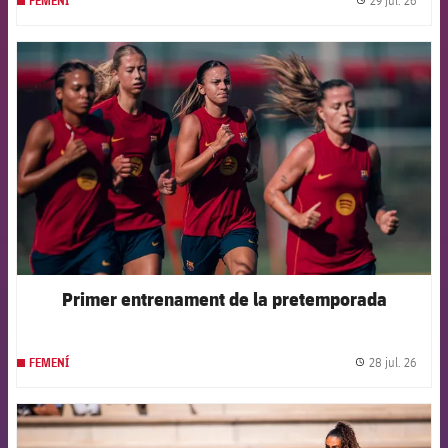
FEMENÍ
label.
FCB Barcelona badge
Primer entrenament de la pretemporada
28 jul. 26
FEMENÍ
label.
FCB Barcelona badge