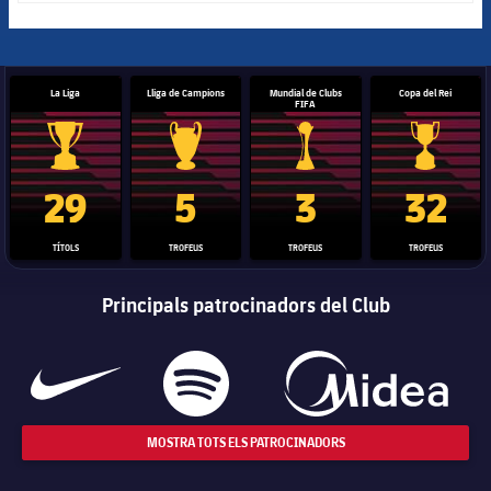
La Liga
Lliga de Campions
Mundial de Clubs
Copa del Rei
FIFA
Trofeu de la Liga
Trofeu de la Lliga de Campions
Trofeu del Mundial de Clubs
Copa del 
29
5
3
32
TÍTOLS
TROFEUS
TROFEUS
TROFEUS
Principals patrocinadors del Club
MOSTRA TOTS ELS PATROCINADORS