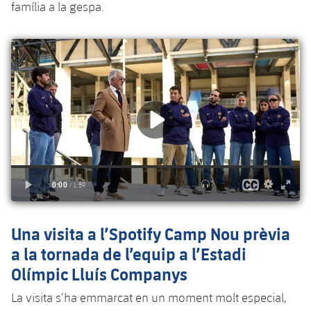
plusicon
més
família a la gespa.
Serveis Mèdics
Acreditacions
Fotos
Fotos
Infantil A
Entrades
SUB8 B
Calendari
Campus Verano
Actualitat
Accessibilitat
Història
Instal·lacions
Infantil B
Resultats
Resultats
Juvenil
PLUSICON
MÉS
Palmarès
Classificació
Jugadors
Cadet
Primer equip
plusicon
més
Jugadors
Classificació
Infantil
Actualitat
Barça Atlètic
plusicon
més
Fotos
Aleví
Calendari
Actualitat
Base
plusicon
més
Palmarès
Entrades
Calendari
Campus Estiu
Actualitat
Una visita a l’Spotify Camp Nou prèvia
Història
Resultats
a la tornada de l’equip a l’Estadi
Resultats
Barça C
PLUSICON
MÉS
Olímpic Lluís Companys
Classificació
Jugadors
Junior
Informació general
La visita s’ha emmarcat en un moment molt especial,
plusicon
més