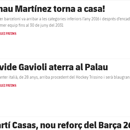
nau Martínez torna a casa!
ter barceloní va arribar a les categories inferiors l’any 2016 i després d’enc
imer equip fins al 30 de juny del 2031
UEI PATINS
vide Gavioli aterra al Palau
anter italià, de 28 anys, arriba procedent del Hockey Trissino i serà blaugran
UEI PATINS
rtí Casas, nou reforç del Barça 2