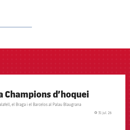
e la Champions d’hoquei
Calafell, el Braga i el Barcelos al Palau Blaugrana
31 jul. 26
label.share.