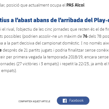
PAS Alcoi
ular, posició que actualment ocupa el
.
ius a l’abast abans de l’arribada del Play-
i el rival, l’objectiu de les cinc jornades que resten és el de f
76
s possibles (podrien assolir-ne un màxim de
dels 78 pos
ma a la part decisiva del campionat domèstic. I no només aix
e
després de 21 partits jugats i podria finalitzar sense conèix
ceir per primera vegada la temporada 2018/19, encara sense 
jornades (27 victòries i 3 empats) i repetit la 22/23, ja amb el
 2 empats).
label.aria.facebook
Facebook
COMPARTEIX AQUEST ARTICLE