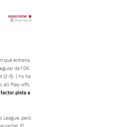
HOQUEI PATINS
Data de publicació
20 de març 25
unt que entrena
regular de l’OK
t (2-5). I ho ha
s als Play-offs.
factor pista a
l
ns League, però
ularitat. El