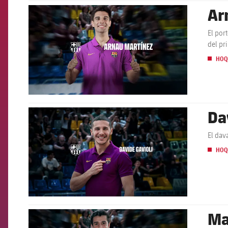
Ar
FCB Barcelona badge
El por
del pr
HOQ
Da
FCB Barcelona badge
El dav
HOQ
Ma
FCB Barcelona badge