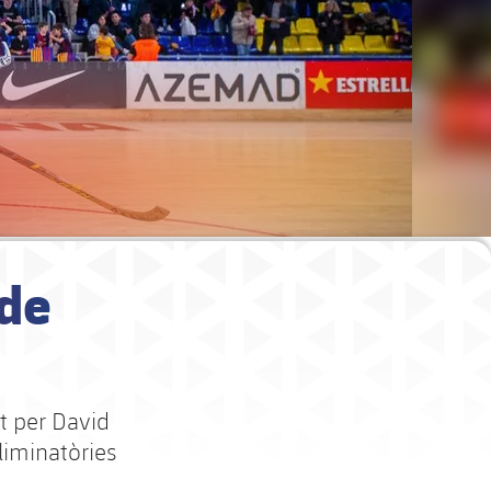
 de
at per David
eliminatòries