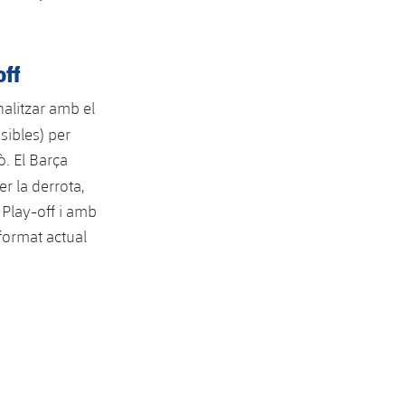
off
inalitzar amb el
sibles) per
ò. El Barça
er la derrota,
Play-off i amb
 format actual