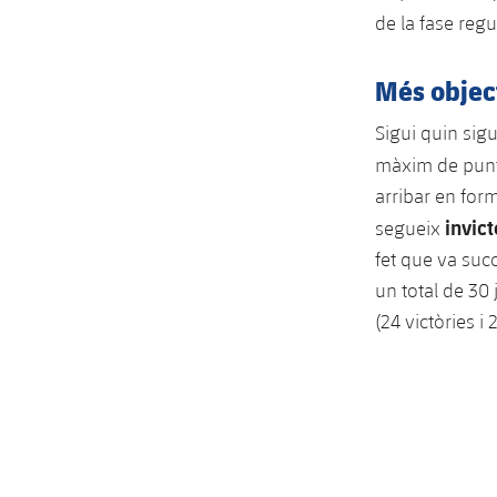
de la fase reg
Més object
Sigui quin sigu
màxim de punt
arribar en for
invict
segueix
fet que va suc
un total de 30 
(24 victòries i