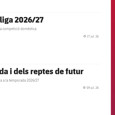
Lliga 2026/27
 la competició domèstica
17 jul. 26
label.share.
a i dels reptes de futur
ra a la temporada 2026/27
09 jul. 26
label.share.