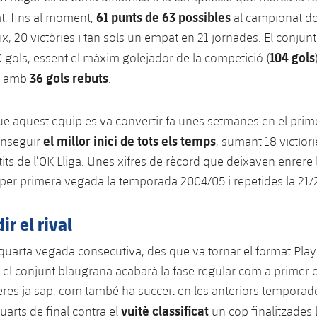
61 punts de 63 possibles
t, fins al moment,
al campionat do
x, 20 victòries i tan sols un empat en 21 jornades. El conjun
104 gols
0 gols, essent el màxim golejador de la competició (
36 gols rebuts
, amb
.
ue aquest equip es va convertir fa unes setmanes en el prime
el millor inici de tots els temps
onseguir
, sumant 18 victìori
its de l’OK Lliga. Unes xifres de rècord que deixaven enrere l
er primera vegada la temporada 2004/05 i repetides la 21/
ir el rival
a quarta vegada consecutiva, des que va tornar el format Play-
 el conjunt blaugrana acabarà la fase regular com a primer cl
eres ja sap, com també ha succeït en les anteriors temporad
vuitè classificat
uarts de final contra el
un cop finalitzades 