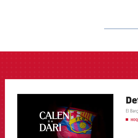
label.aria.barcelon
De
FCB Barcelona badge
El Barç
HOQ