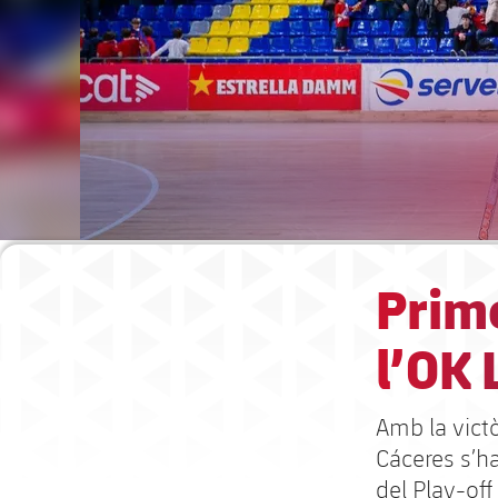
Prime
l’OK 
Amb la victò
Cáceres s’ha
del Play-off 