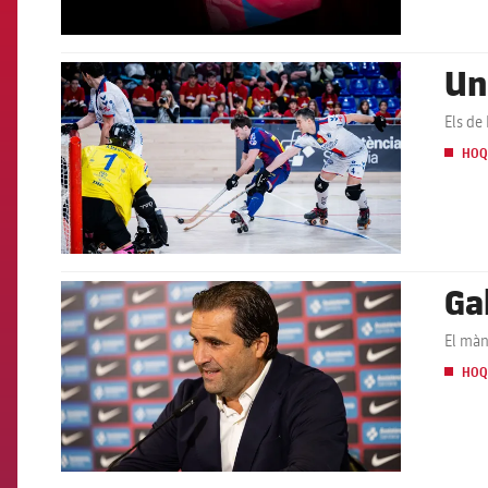
Un
FCB Barcelona badge
Els de
HOQ
Ga
FCB Barcelona badge
El màn
HOQ