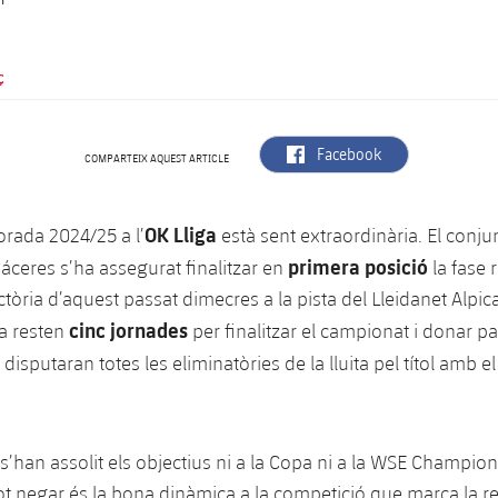
Ç
label.aria.facebook
Facebook
COMPARTEIX AQUEST ARTICLE
OK Lliga
rada 2024/25 a l’
està sent extraordinària. El conj
primera posició
áceres s’ha assegurat finalitzar en
la fase 
ctòria d’aquest passat dimecres a la pista del Lleidanet Alpica
cinc jornades
a resten
per finalitzar el campionat i donar pa
disputaran totes les eliminatòries de la lluita pel títol amb e
 s’han assolit els objectius ni a la Copa ni a la WSE Champio
ot negar és la bona dinàmica a la competició que marca la reg