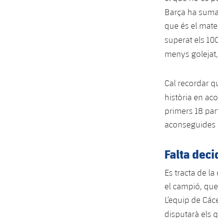
Barça ha suma
que és el matei
superat els 10
menys golejat
Cal recordar q
història en ac
primers 18 part
aconseguides p
Falta decid
Es tracta de l
el campió, que
L’equip de Các
disputarà els q