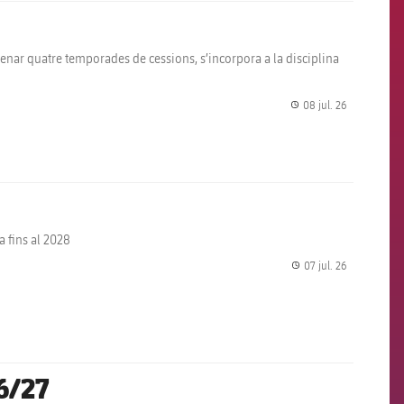
adenar quatre temporades de cessions, s’incorpora a la disciplina
08 jul. 26
label.share.
a fins al 2028
07 jul. 26
label.share.
6/27