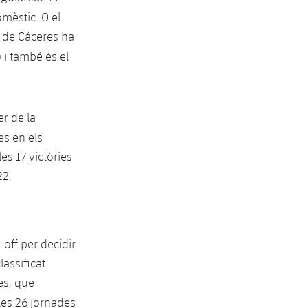
mèstic. O el
t de Cáceres ha
) i també és el
r de la
es en els
es 17 victòries
22.
off per decidir
assificat.
es, que
les 26 jornades