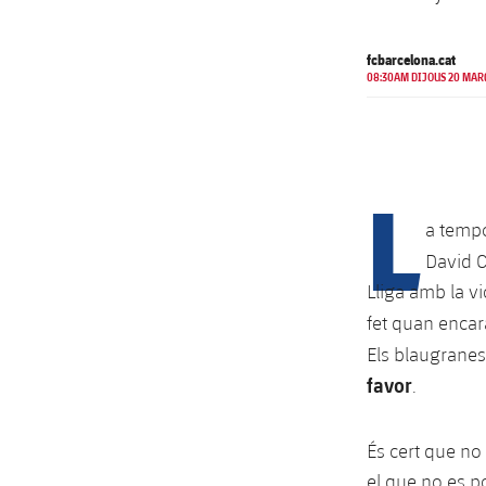
fcbarcelona.cat
08:30AM DIJOUS 20 MAR
L
a tempo
David C
Lliga amb la vi
fet quan encar
Els blaugranes 
favor
.
És cert que no
el que no es p