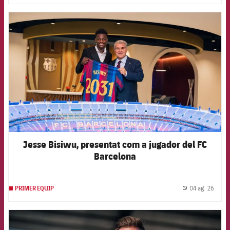
FCB Barcelona badge
Jesse Bisiwu, presentat com a jugador del FC
Barcelona
04 ag. 26
PRIMER EQUIP
label.
FCB Barcelona badge