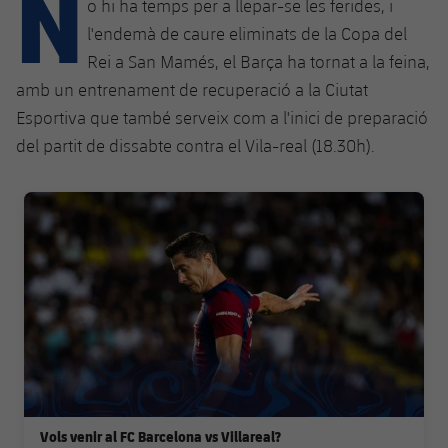
N
Calendari
o hi ha temps per a llepar-se les ferides, i
Campus Estiu
Base
l'endemà de caure eliminats de la Copa del
SUB13
SUB13 B
Entrades
Barça Atlètic
Rei a San Mamés, el Barça ha tornat a la feina,
plusicon
més
PLUSICON
MÉS
amb un entrenament de recuperació a la Ciutat
SUB12
SUB12 C
Gameday Shows
Junior
Primer Equip
Esportiva que també serveix com a l'inici de preparació
Instal·lacions
plusicon
més
SUB11 A
del partit de dissabte contra el Vila-real (18.30h).
SUB11 C
Resultats
Cadet A
Actualitat
Barça Atlètic
Spotify Camp Nou
plusicon
més
SUB11 B
FC Barcelona club badge
Classificacions
Cadet B
Calendari
Actualitat
Palau Blaugrana
Base
plusicon
més
SUB10 A
Jugadors
Infantil A
Entrades
Calendari
Estadi Johan Cruyff
Actualitat
SUB10 B
PLUSICON
MÉS
Fotos
Infantil B
Resultats
Resultats
Juvenil
Barça Cafe
Primer equip
SUB9 A
plusicon
més
plusicon
més
Història
Mini
Classificació
Classificació
Cadet A
Ciutat Esportiva
Actualitat
SUB9 B
Barça Atlètic
plusicon
més
Serveis
Palmarès
plusicon
més
Jugadors
Jugadors
Cadet B
Vols venir al FC Barcelona vs Villareal?
Calendari
SUB8 A
La Masia
Actualitat
Base