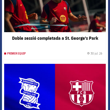
Doble sessió completada a St. George's Park
30 jul. 26
PRIMER EQUIP
label.
FCB Barcelona badge