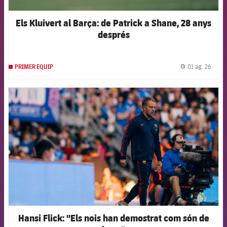
Els Kluivert al Barça: de Patrick a Shane, 28 anys
després
01 ag. 26
PRIMER EQUIP
label.
FCB Barcelona badge
Hansi Flick: "Els nois han demostrat com són de