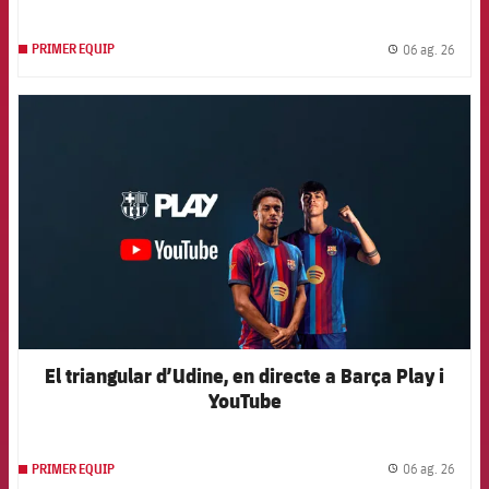
06 ag. 26
PRIMER EQUIP
label.
FCB Barcelona badge
El triangular d’Udine, en directe a Barça Play i
YouTube
06 ag. 26
PRIMER EQUIP
label.