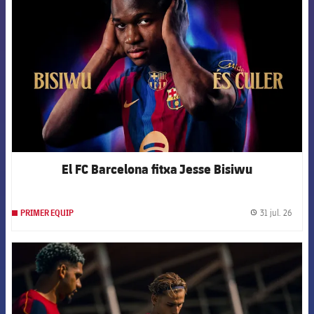
El FC Barcelona fitxa Jesse Bisiwu
31 jul. 26
PRIMER EQUIP
label.
FCB Barcelona badge