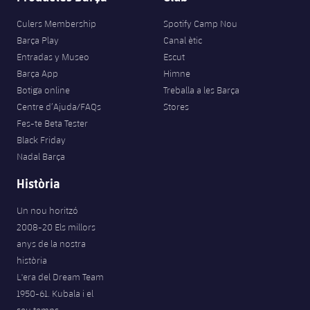
Culers Membership
Spotify Camp Nou
Barça Play
Canal ètic
Entradas y Museo
Escut
Barça App
Himne
Botiga online
Treballa a les Barça
Centre d’Ajuda/FAQs
Stores
Fes-te Beta Tester
Black Friday
Nadal Barça
Història
Un nou horitzó
2008-20 Els millors
anys de la nostra
història
L'era del Dream Team
1950-61. Kubala i el