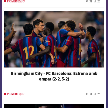
31 jul. 26
PRIMER EQUIP
label.
FCB Barcelona badge
Birmingham City - FC Barcelona: Estrena amb
empat (2-2, 3-2)
31 jul. 26
PRIMER EQUIP
label.
FCB Barcelona badge