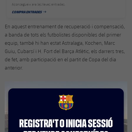
plusicon
més
Serveis Mèdics
Aconsegueix ara les teves entrades.
Acreditacions
Fotos
Fotos
Infantil A
Entrades
SUB8 B
COMPRA ENTRADES
Calendari
DATA DE PUBLICACIÓ
Campus Verano
Actualitat
Accessibilitat
Història
Instal·lacions
Infantil B
En aquest entrenament de recuperació i compensació,
Resultats
Resultats
Juvenil
a banda de tots els futbolistes disponibles del primer
PLUSICON
MÉS
Palmarès
Classificació
equip, també hi han estat Astralaga, Kochen, Marc
Jugadors
Cadet
Primer equip
plusicon
més
Guiu, Cubarsí i H. Fort del Barça Atlètic, els darrers tres,
Jugadors
Classificació
de fet, amb participació en el partit de Copa del dia
Infantil
Actualitat
Barça Atlètic
plusicon
més
anterior.
Fotos
Aleví
Calendari
Actualitat
Base
plusicon
més
Palmarès
Entrades
Calendari
Campus Estiu
Actualitat
Història
FCB Barcelona badge
Resultats
Resultats
Barça C
PLUSICON
MÉS
Classificació
REGISTRA'T O INICIA SESSIÓ
Jugadors
Junior
Informació general
plusicon
més