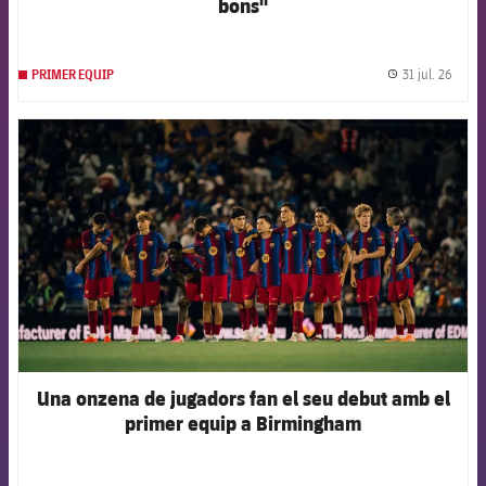
bons"
31 jul. 26
PRIMER EQUIP
label.
FCB Barcelona badge
Una onzena de jugadors fan el seu debut amb el
primer equip a Birmingham