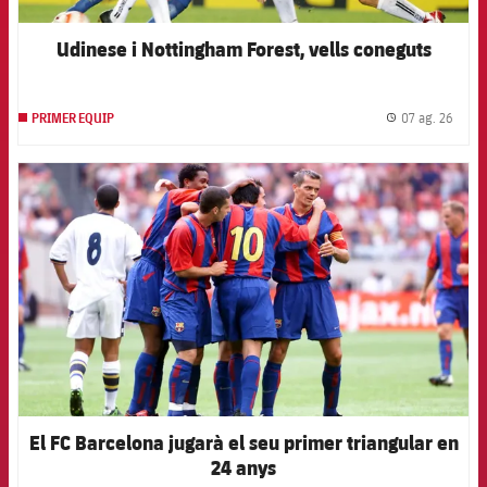
Udinese i Nottingham Forest, vells coneguts
07 ag. 26
PRIMER EQUIP
label.
FCB Barcelona badge
El FC Barcelona jugarà el seu primer triangular en
24 anys