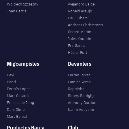
Wojciech Szczęsny
Alejandro Balde
Joan Garcia
Ronald Araujo
Pau Cubarsí
Andreas Christensen
Gerard Martín
Jules Kounde
Eric García
Héctor Fort
Migcampistes
Davanters
Gavi
Ferran Torres
Pedri
Lamine Yamal
Fermín López
Raphinha
Marc Casadó
Roony Bardghji
Frenkie de Jong
Anthony Gordon
Dani Olmo
Karim Adeyemi
Marc Bernal
Productes Barça
Club