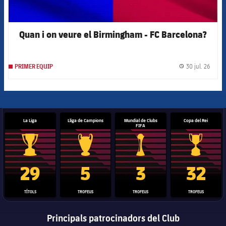
Quan i on veure el Birmingham - FC Barcelona?
30 jul. 26
PRIMER EQUIP
label.
La Liga
Lliga de Campions
Mundial de Clubs
Copa del Rei
FIFA
Trofeu de la Liga
Trofeu de la Lliga de Campions
Trofeu del Mundial de Clubs
Copa del 
29
5
3
32
TÍTOLS
TROFEUS
TROFEUS
TROFEUS
Principals patrocinadors del Club