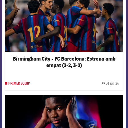
Birmingham City - FC Barcelona: Estrena amb
empat (2-2, 3-2)
31 jul. 26
PRIMER EQUIP
label.
FCB Barcelona badge