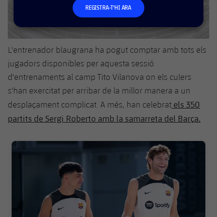
plusicon
més
Serveis Mèdics
Acreditacions
REGISTRA-T'HI ARA
Fotos
Fotos
Infantil A
Entrades
SUB8 B
Calendari
Campus Verano
Actualitat
Accessibilitat
Història
Instal·lacions
Infantil B
Resultats
Resultats
Juvenil
L'entrenador blaugrana ha pogut comptar amb
tots els
PLUSICON
MÉS
Palmarès
jugadors disponibles per aquesta sessió
Classificació
Jugadors
Cadet
Primer equip
d'entrenaments al camp Tito Vilanova on els culers
plusicon
més
s'han exercitat per arribar de la millor manera a un
Jugadors
Classificació
Infantil
Actualitat
Barça Atlètic
els 350
desplaçament complicat. A més, han celebrat
plusicon
més
Fotos
partits de Sergi Roberto amb la samarreta del Barça.
Aleví
Calendari
Actualitat
Base
plusicon
més
Palmarès
FC Barcelona club badge
Entrades
Calendari
Campus Estiu
Actualitat
Història
Resultats
Resultats
Barça C
PLUSICON
MÉS
Classificació
Jugadors
Junior
Informació general
plusicon
més