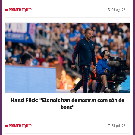
01 ag. 26
PRIMER EQUIP
label.
FCB Barcelona badge
Hansi Flick: "Els nois han demostrat com són de
bons"
31 jul. 26
PRIMER EQUIP
label.