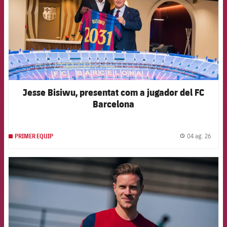
Jesse Bisiwu, presentat com a jugador del FC
Barcelona
04 ag. 26
PRIMER EQUIP
label.
FCB Barcelona badge