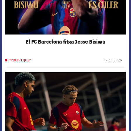
El FC Barcelona fitxa Jesse Bisiwu
31 jul. 26
PRIMER EQUIP
label.
FCB Barcelona badge