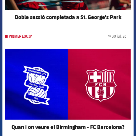
Doble sessió completada a St. George's Park
30 jul. 26
PRIMER EQUIP
label.
FCB Barcelona badge
Quan i on veure el Birmingham - FC Barcelona?