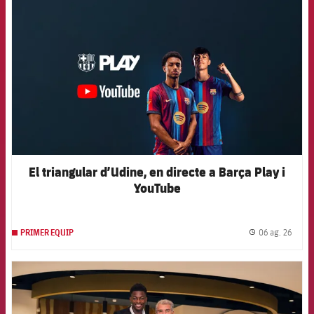
El triangular d’Udine, en directe a Barça Play i
YouTube
06 ag. 26
PRIMER EQUIP
label.
FCB Barcelona badge