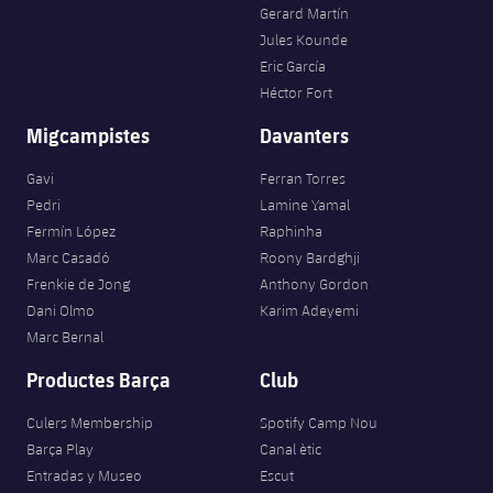
Gerard Martín
Jules Kounde
Eric García
Héctor Fort
Migcampistes
Davanters
Gavi
Ferran Torres
Pedri
Lamine Yamal
Fermín López
Raphinha
Marc Casadó
Roony Bardghji
Frenkie de Jong
Anthony Gordon
Dani Olmo
Karim Adeyemi
Marc Bernal
Productes Barça
Club
Culers Membership
Spotify Camp Nou
Barça Play
Canal ètic
Entradas y Museo
Escut