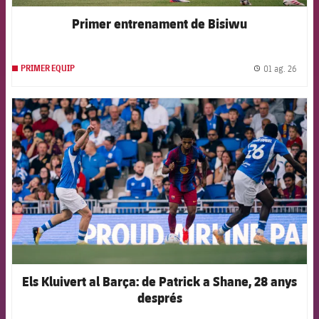
Primer entrenament de Bisiwu
01 ag. 26
PRIMER EQUIP
label.
FCB Barcelona badge
Els Kluivert al Barça: de Patrick a Shane, 28 anys
després