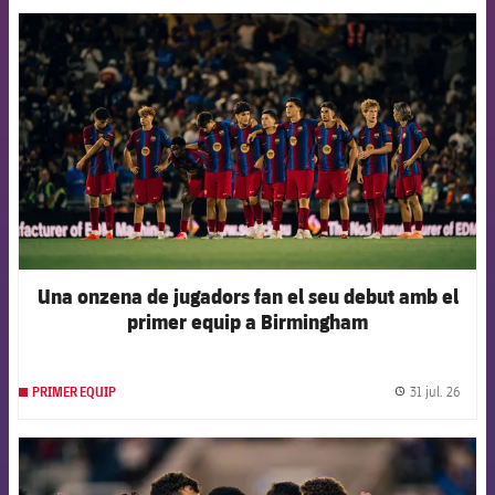
FCB Barcelona badge
Una onzena de jugadors fan el seu debut amb el
primer equip a Birmingham
31 jul. 26
PRIMER EQUIP
label.
FCB Barcelona badge