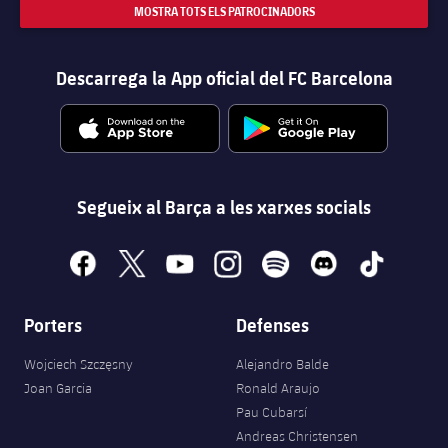
MOSTRA TOTS ELS PATROCINADORS
Descarrega la App oficial del FC Barcelona
Segueix al Barça a les xarxes socials
facebook
x
youtube
instagram
spotify
discord
tiktok
Porters
Defenses
Wojciech Szczęsny
Alejandro Balde
Joan Garcia
Ronald Araujo
Pau Cubarsí
Andreas Christensen