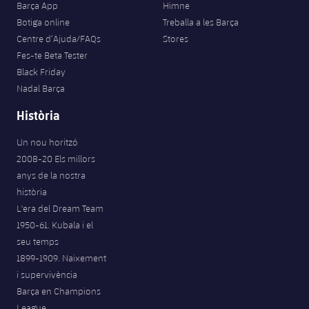
Barça App
Himne
Botiga online
Treballa a les Barça
Centre d’Ajuda/FAQs
Stores
Fes-te Beta Tester
Black Friday
Nadal Barça
Història
Un nou horitzó
2008-20 Els millors
anys de la nostra
història
L'era del Dream Team
1950-61. Kubala i el
seu temps
1899-1909. Naixement
i supervivència
Barça en Champions
League