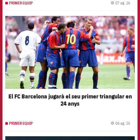
07 ag. 26
PRIMER EQUIP
label.
FCB Barcelona badge
El FC Barcelona jugarà el seu primer triangular en
24 anys
06 ag. 26
PRIMER EQUIP
label.
FCB Barcelona badge