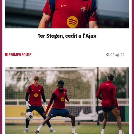
Ter Stegen, cedit a l’Ajax
04 ag. 26
PRIMER EQUIP
label.
FCB Barcelona badge