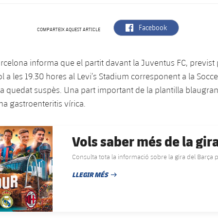
label.aria.facebook
Facebook
COMPARTEIX AQUEST ARTICLE
arcelona informa que el partit davant la Juventus FC, previst 
iol a les 19.30 hores al Levi’s Stadium corresponent a la Soc
ha quedat suspès. Una part important de la plantilla blaugra
a gastroenteritis vírica.
Vols saber més de la gir
Consulta tota la informació sobre la gira del Barça p
LLEGIR MÉS
DATA DE PUBLICACIÓ