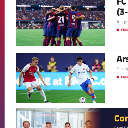
FC Ba
(3
Tres g
PRI
Ar
FCB Barcelona badge
El con
PRI
FCB Barcelona badge
Con