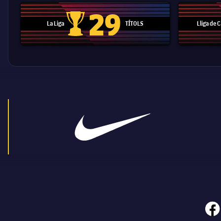
29
La Liga
TÍTOLS
Lliga de
Trofeu de la Liga
face