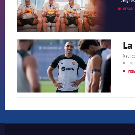
Sergi Ro
DESTAC
La
FCB Barcelona badge
Xavi comptarà amb 32 futb
incorp
PRI