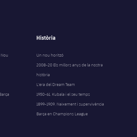
Història
 Nou
Un nou horitzó
2008-20 Els millors anys de la nostra
història
L'era del Dream Team
 Barça
1950-61. Kubala i el seu temps
1899-1909. Naixement i supervivència
Barça en Champions League