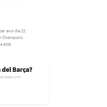
per avui dia 22
cer Champions
na està
a del Barça?
els Estats Units