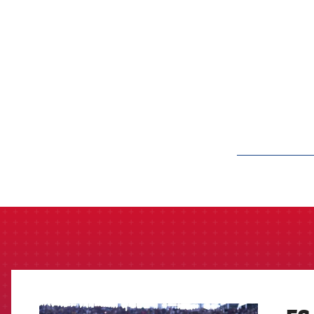
label.aria.barcelon
FCB Barcelona badge