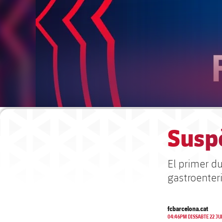
Suspè
El primer du
gastroenteri
fcbarcelona.cat
04:46PM DISSABTE 22 JU