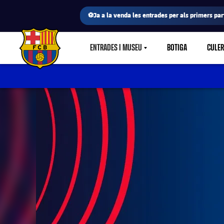
⚽Ja a la venda les entrades per als primers part
ENTRADES I MUSEU
BOTIGA
CULE
LABEL.SHARE.CARETDOWN
FC Barcelona club badge