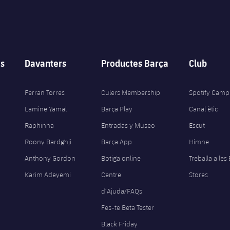
s
Davanters
Productes Barça
Club
Ferran Torres
Culers Membership
Spotify Camp
Lamine Yamal
Barça Play
Canal ètic
Raphinha
Entradas y Museo
Escut
Roony Bardghji
Barça App
Himne
Anthony Gordon
Botiga online
Treballa a les
Karim Adeyemi
Centre
Stores
d’Ajuda/FAQs
Fes-te Beta Tester
Black Friday