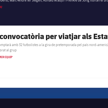
berto, Marc-André ter Stegen, Ronald Araujo i Frenkie de Jong lluiran el b
AT
 convocatòria per viatjar als Esta
olistes a la gira de pretemporada pel país nord-americà, també amb el nou fitxatge d'Oriol Romeu que ja s'ha
orat al grup
MER EQUIP