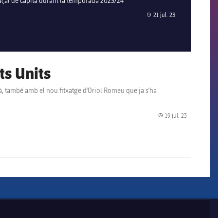
raçal de capità durant la temporada 2023/24
21 jul. 23
label.share.clock
ts Units
19 jul. 23
label.share.