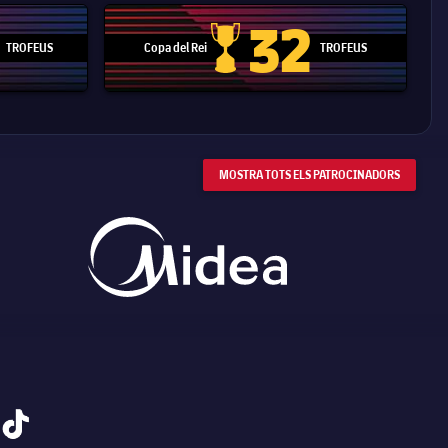
32
TROFEUS
Copa del Rei
TROFEUS
 Mundial de Clubs
Copa del Rei
MOSTRA TOTS ELS PATROCINADORS
tiktok