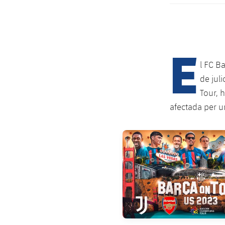
E
l FC B
de jul
Tour, 
afectada per un
FC Barcelona club badge