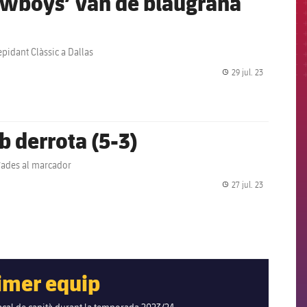
pidant Clàssic a Dallas
29 jul. 23
label.share.
b derrota (5-3)
egades al marcador
27 jul. 23
label.share.
rimer equip