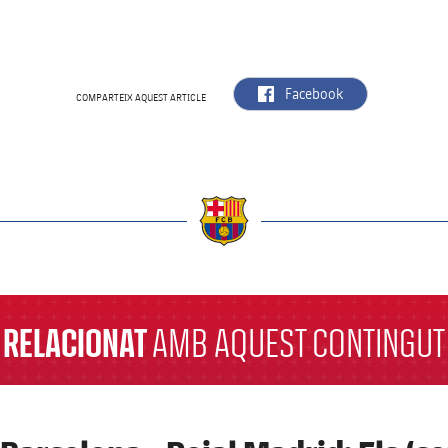
label.aria.facebook
Facebook
COMPARTEIX AQUEST ARTICLE
a
RELACIONAT
AMB AQUEST CONTINGUT