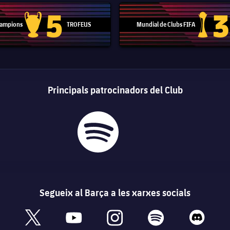
5
3
 Campions
TROFEUS
Mundial de Clubs FIFA
Trofeu de la Lliga de Campions
Trofeu del
Principals patrocinadors del Club
Segueix al Barça a les xarxes socials
book
x
youtube
instagram
spotify
discord