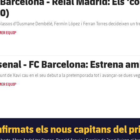
rcelona - Reial Madrid: Els ‘cowboys’ van de blaugrana
-0)
olassos d’Ousmane Dembélé, Fermín López i Ferran Torres decideixen un tre
MER EQUIP
senal - FC Barcelona: Estrena am
junt de Xavi cau en el seu debut a la pretemporada tot i avançar-se dues v
MER EQUIP
firmats els nous capitans del p