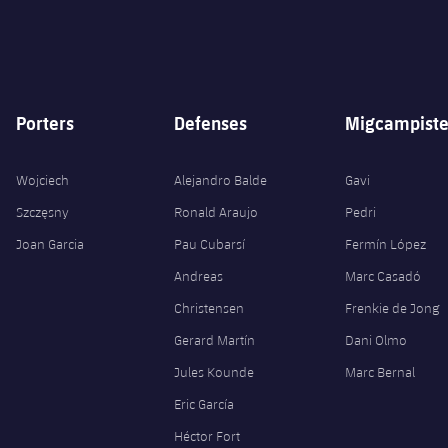
Porters
Defenses
Migcampiste
Wojciech
Alejandro Balde
Gavi
Szczęsny
Ronald Araujo
Pedri
Joan Garcia
Pau Cubarsí
Fermín López
Andreas
Marc Casadó
Christensen
Frenkie de Jong
Gerard Martín
Dani Olmo
Jules Kounde
Marc Bernal
Eric García
Héctor Fort