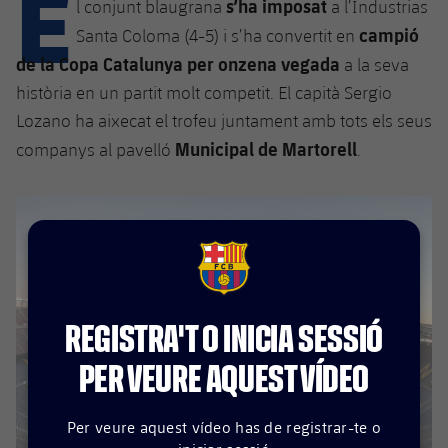
E
Calendari
s’ha imposat
l conjunt blaugrana
a l’Industrias
Campus Estiu
Base
campió
Santa Coloma (4-5) i s’ha convertit en
SUB13
SUB13 B
Entrades
Barça Atlètic
de la Copa Catalunya per onzena vegada
a la seva
plusicon
més
PLUSICON
MÉS
SUB12
història en un partit molt competit. El capità Sergio
SUB12 C
Gameday Shows
Junior
Primer Equip
Instal·lacions
Lozano ha aixecat el trofeu juntament amb tots els seus
plusicon
més
SUB11 A
SUB11 C
Municipal de Martorell
companys al pavelló
.
Resultats
Cadet A
Actualitat
Barça Atlètic
Spotify Camp Nou
plusicon
més
SUB11 B
Classificacions
Cadet B
Calendari
Actualitat
Palau Blaugrana
Base
plusicon
més
SUB10 A
Jugadors
Infantil A
Entrades
Calendari
FCB Barcelona badge
Estadi Johan Cruyff
Actualitat
SUB10 B
PLUSICON
MÉS
Fotos
Infantil B
Resultats
Resultats
Juvenil
REGISTRA'T O INICIA SESSIÓ
Barça Cafe
Primer equip
SUB9 A
plusicon
més
plusicon
més
Història
Mini
Classificació
PER VEURE AQUEST VÍDEO
Classificació
Cadet A
Ciutat Esportiva
Actualitat
SUB9 B
Barça Atlètic
plusicon
més
Serveis
Palmarès
plusicon
més
Jugadors
Jugadors
Per veure aquest vídeo has de registrar-te o
Cadet B
Calendari
SUB8 A
La Masia
Actualitat
Base