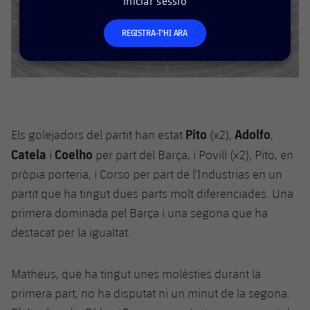
iniciar sessió
plusicon
més
Serveis Mèdics
Acreditacions
Fotos
Fotos
Infantil A
Entrades
SUB8 B
Calendari
REGISTRA-T'HI ARA
Campus Verano
Actualitat
Accessibilitat
Història
Instal·lacions
Infantil B
Resultats
Resultats
Juvenil
PLUSICON
MÉS
Palmarès
Classificació
Jugadors
Cadet
Primer equip
plusicon
més
Jugadors
Pito
Adolfo
Els golejadors del partit han estat
(x2),
,
Classificació
Infantil
Actualitat
Barça Atlètic
plusicon
més
Catela
Coelho
i
per part del Barça, i Povill (x2), Pito, en
Fotos
pròpia porteria, i Corso per part de l'Industrias en un
Aleví
Calendari
Actualitat
Base
plusicon
més
partit que ha tingut dues parts molt diferenciades. Una
Palmarès
primera dominada pel Barça i una segona que ha
Entrades
Calendari
Campus Estiu
Actualitat
destacat per la igualtat.
Història
Resultats
Resultats
Barça C
PLUSICON
MÉS
Matheus, que ha tingut unes molèsties durant la
Classificació
Jugadors
Junior
primera part, no ha disputat ni un minut de la segona.
Informació general
plusicon
més