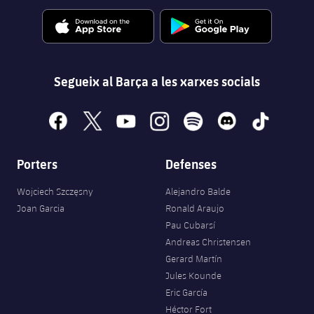
Segueix al Barça a les xarxes socials
facebook
x
youtube
instagram
spotify
discord
tiktok
Porters
Defenses
Wojciech Szczęsny
Alejandro Balde
Joan Garcia
Ronald Araujo
Pau Cubarsí
Andreas Christensen
Gerard Martín
Jules Kounde
Eric García
Héctor Fort