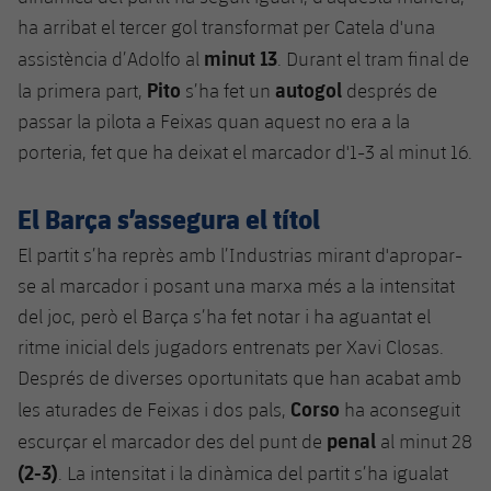
Jugadors
ha arribat el tercer gol transformat per Catela d'una
Notícies
Apunta't a les amateurs
plusicon
més
minut 13
assistència d’Adolfo al
. Durant el tram final de
Calendari
Voleibol masculí
Pito
autogol
Apunta't a les amateurs
la primera part,
s’ha fet un
després de
PLUSICON
MÉS
passar la pilota a Feixas quan aquest no era a la
Resultats
Voleibol femení
Carnet de l'Esportista Amateur
League of Legends
porteria, fet que ha deixat el marcador d'1-3 al minut 16.
Classificació
VALORANT Rising
El Barça s’assegura el títol
Fotos
El partit s’ha reprès amb l’Industrias mirant d'apropar-
VALORANT Game Changers
se al marcador i posant una marxa més a la intensitat
eFootball
del joc, però el Barça s’ha fet notar i ha aguantat el
ritme inicial dels jugadors entrenats per Xavi Closas.
Després de diverses oportunitats que han acabat amb
Corso
les aturades de Feixas i dos pals,
ha aconseguit
penal
escurçar el marcador des del punt de
al minut 28
(2-3)
. La intensitat i la dinàmica del partit s’ha igualat