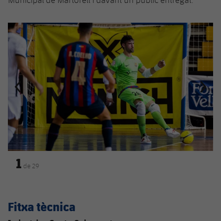
Anterior
label.aria.chevronleft
Següent
label.aria.
1
de
29
Fitxa tècnica