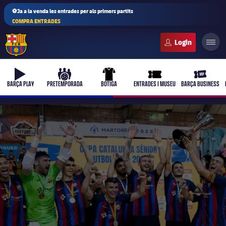
⚽Ja a la venda les entrades per als primers partits
COMPRA ENTRADES
FC Barcelona club badge
b-play
culers-ball
uniform
ticket-full
ticket-vi
BARÇA PLAY
PRETEMPORADA
BOTIGA
ENTRADES I MUSEU
BARÇA BUSINESS
PLUSICON
MÉS
Primer equip
Femení
plusicon
més
Actualitat
Barça Atlètic
plusicon
més