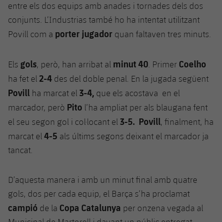
entre els dos equips amb anades i tornades dels dos
conjunts. L’Industrias també ho ha intentat utilitzant
porter jugador
Povill com a
quan faltaven tres minuts.
gols
minut 40
Coelho
Els
, però, han arribat al
. Primer
2-4
ha fet el
des del doble penal. En la jugada següent
Povill
3-4,
ha marcat el
que els acostava en el
Pito
marcador, però
l’ha ampliat per als blaugana fent
3-5.
Povill
el seu segon gol i col·locant el
, finalment, ha
4-5
marcat el
als últims segons deixant el marcador ja
tancat.
D’aquesta manera i amb un minut final amb quatre
gols, dos per cada equip, el Barça s’ha proclamat
campió
Copa Catalunya
de la
per onzena vegada al
Municipal de Martorell i davant un públic entregat.