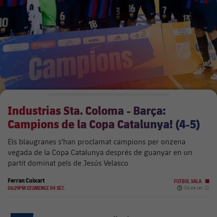
Calendari
Actualitat
Barça Legends
plusicon
més
plusicon
més
Entrades
Calendari
Contacte
Formatiu masculí
plusicon
més
Junta Directiva
plusicon
més
Resultats
Entrades
Jugadors
Actualitat
Formatiu femení
plusicon
més
Estructura executiva
Barça Academy
Classificació
plusicon
més
Resultats
Partits
Fotos
F. Barça Genuine
Actualitat
Organigrames
Més que un club
chevron-right
label.aria.chevronright
Jugadores
Industrias Sta. Coloma - Barça:
Dècada a dècada
Classificació
Notícies
Juvenil A
Campus Estiu
Fotos
Campions de la Copa Catalunya! (4-5)
Òrgans
Masia 360
Palmarès
chevron-right
label.aria.chevronright
Jugadors
Presidents
Sobre Nosaltres
Juvenil B
Els blaugranes s’han proclamat campions per onzena
Femení B
PLUSICON
MÉS
vegada de la Copa Catalunya després de guanyar en un
Fotos
Documents
La Masia
Fotos
chevron-right
label.aria.chevronright
Jugadors de llegenda
partit dominat pels de Jesús Velasco
SUB16
Femení C
Primer Equip
plusicon
més
Jugadores històriques
Ferran Cuixart
Història
Comissions i òrgans
FUTBOL SALA
Entrenadors
chevron-right
label.aria.chevronright
SUB15
Data de publica
06:29PM DIUMENGE 04 SET.
04 de set. 22
Juvenil
Actualitat
Base
plusicon
més
SUB14
Centre de documentació
SUB14 B