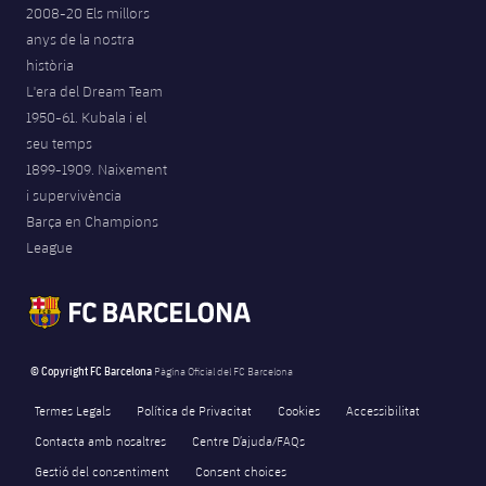
2008-20 Els millors
anys de la nostra
història
L'era del Dream Team
1950-61. Kubala i el
seu temps
1899-1909. Naixement
i supervivència
Barça en Champions
League
© Copyright FC Barcelona
Pàgina Oficial del FC Barcelona
Termes Legals
Política de Privacitat
Cookies
Accessibilitat
Contacta amb nosaltres
Centre D’ajuda/FAQs
Gestió del consentiment
Consent choices