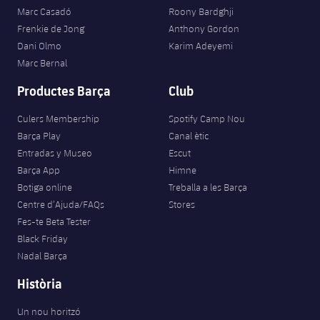
Marc Casadó
Roony Bardghji
Frenkie de Jong
Anthony Gordon
Dani Olmo
Karim Adeyemi
Marc Bernal
Productes Barça
Club
Culers Membership
Spotify Camp Nou
Barça Play
Canal ètic
Entradas y Museo
Escut
Barça App
Himne
Botiga online
Treballa a les Barça
Centre d’Ajuda/FAQs
Stores
Fes-te Beta Tester
Black Friday
Nadal Barça
Història
Un nou horitzó