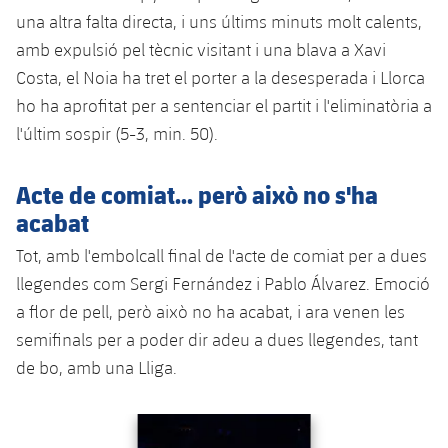
una altra falta directa, i uns últims minuts molt calents,
amb expulsió pel tècnic visitant i una blava a Xavi
Costa, el Noia ha tret el porter a la desesperada i Llorca
ho ha aprofitat per a sentenciar el partit i l'eliminatòria a
l'últim sospir (5-3, min. 50).
Acte de comiat... però això no s'ha
acabat
Tot, amb l'embolcall final de l'acte de comiat per a dues
llegendes com Sergi Fernández i Pablo Álvarez. Emoció
a flor de pell, però això no ha acabat, i ara venen les
semifinals per a poder dir adeu a dues llegendes, tant
de bo, amb una Lliga.
Anterior
label.aria.chevronleft
Següent
label.aria.