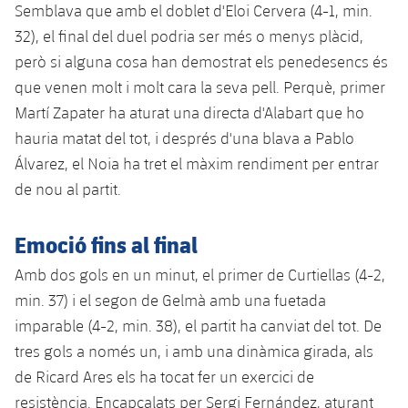
Semblava que amb el doblet d'Eloi Cervera (4-1, min.
32), el final del duel podria ser més o menys plàcid,
però si alguna cosa han demostrat els penedesencs és
que venen molt i molt cara la seva pell. Perquè, primer
Martí Zapater ha aturat una directa d'Alabart que ho
hauria matat del tot, i després d'una blava a Pablo
Álvarez, el Noia ha tret el màxim rendiment per entrar
de nou al partit.
Emoció fins al final
Amb dos gols en un minut, el primer de Curtiellas (4-2,
min. 37) i el segon de Gelmà amb una fuetada
imparable (4-2, min. 38), el partit ha canviat del tot. De
tres gols a només un, i amb una dinàmica girada, als
de Ricard Ares els ha tocat fer un exercici de
resistència. Encapçalats per Sergi Fernández, aturant