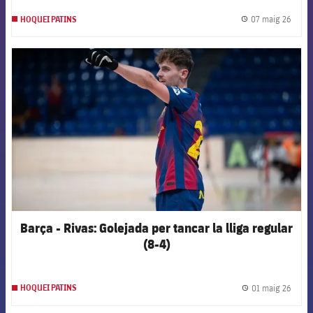
07 maig 26
HOQUEI PATINS
label.
FCB Barcelona badge
Barça - Rivas: Golejada per tancar la lliga regular
(8-4)
01 maig 26
HOQUEI PATINS
label.