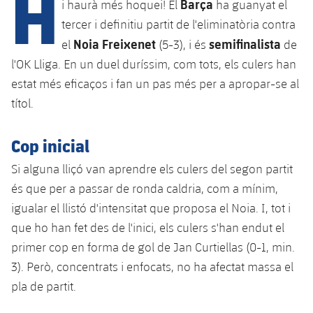
H
Barça
i haurà més hoquei! El
ha guanyat el
tercer i definitiu partit de l'eliminatòria contra
Noia Freixenet
semifinalista
el
(5-3), i és
de
plusicon
més
l'OK Lliga. En un duel duríssim, com tots, els culers han
Instal·lacions
estat més eficaços i fan un pas més per a apropar-se al
títol.
Spotify Camp Nou
Cop inicial
Palau Blaugrana
Si alguna lliçó van aprendre els culers del segon partit
és que per a passar de ronda caldria, com a mínim,
Estadi Johan Cruyff
igualar el llistó d'intensitat que proposa el Noia. I, tot i
que ho han fet des de l'inici, els culers s'han endut el
Barça Cafe
plusicon
més
primer cop en forma de gol de Jan Curtiellas (0-1, min.
3). Però, concentrats i enfocats, no ha afectat massa el
Ciutat Esportiva
Serveis
pla de partit.
plusicon
més
La Masia