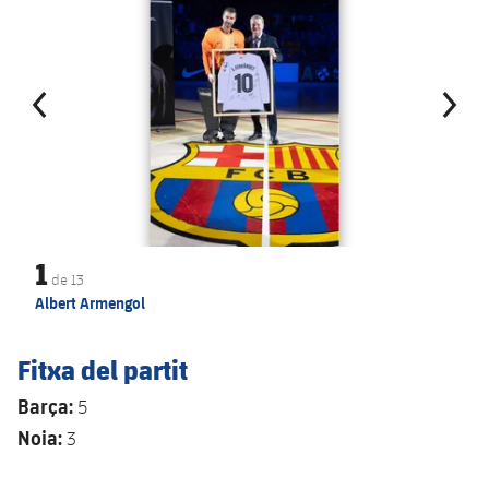
1
de
13
Albert Armengol
Fitxa del partit
Barça:
5
Noia:
3