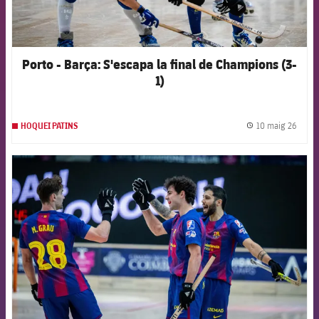
Porto - Barça: S'escapa la final de Champions (3-
1)
10 maig 26
HOQUEI PATINS
label.
FCB Barcelona badge