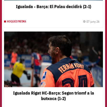
Igualada - Barça: El Palau decidirà (2-1)
07 juny 26
HOQUEI PATINS
label.
FCB Barcelona badge
Igualada Rigat HC-Barça: Segon triomf a la
butxaca (1-2)