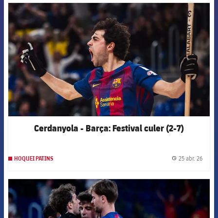
FCB Barcelona badge
Cerdanyola - Barça: Festival culer (2-7)
25 abr. 26
HOQUEI PATINS
label.
FCB Barcelona badge