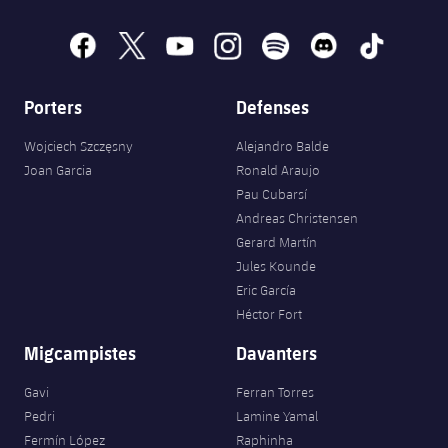
facebook
x
youtube
instagram
spotify
discord
tiktok
Porters
Defenses
Wojciech Szczęsny
Alejandro Balde
Joan Garcia
Ronald Araujo
Pau Cubarsí
Andreas Christensen
Gerard Martín
Jules Kounde
Eric García
Héctor Fort
Migcampistes
Davanters
Gavi
Ferran Torres
Pedri
Lamine Yamal
Fermín López
Raphinha