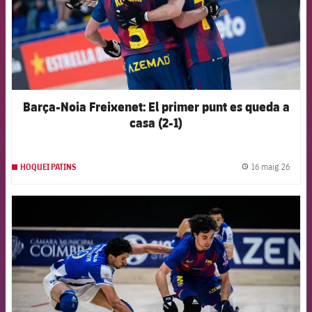
Barça-Noia Freixenet: El primer punt es queda a
casa (2-1)
16 maig 26
HOQUEI PATINS
label.
FCB Barcelona badge