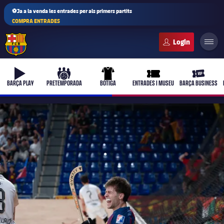
⚽Ja a la venda les entrades per als primers partits
COMPRA ENTRADES
FC Barcelona club badge
b-play
culers-ball
uniform
ticket-full
ticket-vi
BARÇA PLAY
PRETEMPORADA
BOTIGA
ENTRADES I MUSEU
BARÇA BUSINESS