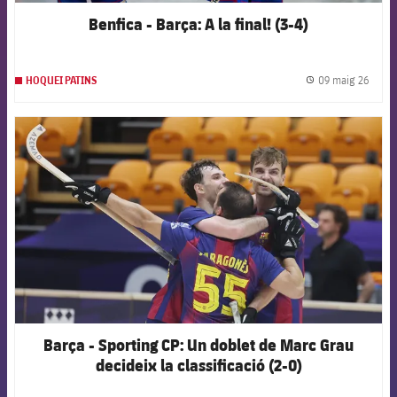
Benfica - Barça: A la final! (3-4)
09 maig 26
HOQUEI PATINS
label.
FCB Barcelona badge
Barça - Sporting CP: Un doblet de Marc Grau
decideix la classificació (2-0)