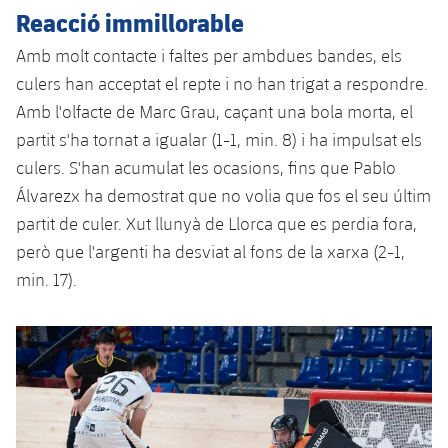
Serveis Mèdics
Reacció immillorable
Acreditacions
Amb molt contacte i faltes per ambdues bandes, els
Accessibilitat
Instal·lacions
culers han acceptat el repte i no han trigat a respondre.
Amb l'olfacte de Marc Grau, caçant una bola morta, el
partit s'ha tornat a igualar (1-1, min. 8) i ha impulsat els
culers. S'han acumulat les ocasions, fins que Pablo
Álvarezx ha demostrat que no volia que fos el seu últim
partit de culer. Xut llunyà de Llorca que es perdia fora,
però que l'argenti ha desviat al fons de la xarxa (2-1,
min. 17).