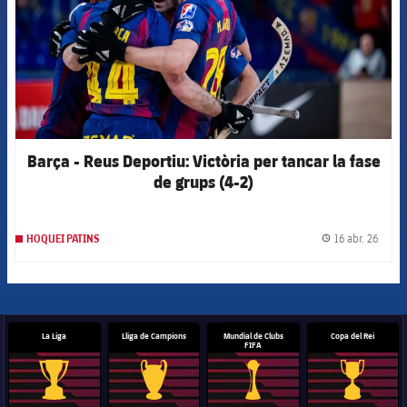
Barça - Reus Deportiu: Victòria per tancar la fase
de grups (4-2)
16 abr. 26
HOQUEI PATINS
label.
La Liga
Lliga de Campions
Mundial de Clubs
Copa del Rei
FIFA
Trofeu de la Liga
Trofeu de la Lliga de Campions
Trofeu del Mundial de Clubs
Copa del 