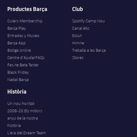
Productes Barça
Club
Culers Membership
Spotify Camp Nou
Barça Play
Canal ètic
Entradas y Museo
Escut
Barça App
Himne
Botiga online
Treballa a les Barça
Centre d’Ajuda/FAQs
Stores
Fes-te Beta Tester
Black Friday
Nadal Barça
Història
Un nou horitzó
2008-20 Els millors
anys de la nostra
història
L'era del Dream Team