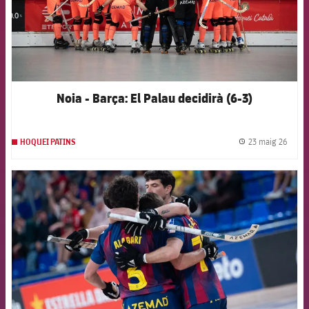
Noia - Barça: El Palau decidirà (6-3)
23 maig 26
HOQUEI PATINS
label.
FCB Barcelona badge