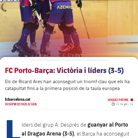
plusicon
més
Junta Directiva
plusicon
més
Estructura executiva
Barça Academy
plusicon
més
Organigrames
Més que un club
chevron-right
label.aria.chevronright
FC Porto-Barça: Victòria i líders (3-5)
Dècada a dècada
Els de Ricard Ares han aconseguit un triomf clau que els ha
Òrgans
Masia 360
chevron-right
label.aria.chevronright
Presidents
catapultat fins a la primera posició de la taula europea
Documents
La Masia
fcbarcelona.cat
HOQUEI PATINS
chevron-right
label.aria.chevronright
Jugadors de llegenda
Data de publicac
10:50PM DIJOUS 22 GEN.
22 de gen. 26
L
Comissions i òrgans
Entrenadors
chevron-right
label.aria.chevronright
guanyar al Porto
íders del grup A. Després de
al Dragao Arena (3-5)
, el Barça ha aconseguit
Centre de documentació