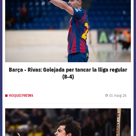
Barça - Rivas: Golejada per tancar la lliga regular
(8-4)
01 maig 26
HOQUEI PATINS
label.
FCB Barcelona badge