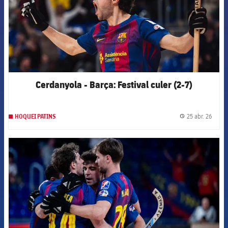
Cerdanyola - Barça: Festival culer (2-7)
25 abr. 26
HOQUEI PATINS
label.
FCB Barcelona badge