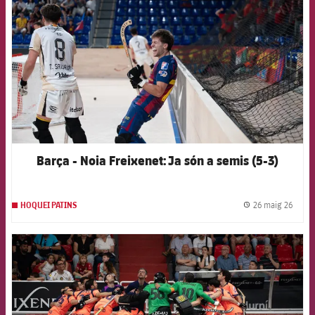
Barça - Noia Freixenet: Ja són a semis (5-3)
26 maig 26
HOQUEI PATINS
label.
FCB Barcelona badge