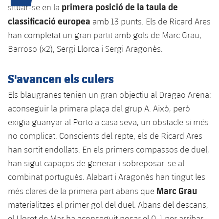
primera posició de la taula de
situar-se en la
classificació europea
amb 13 punts. Els de Ricard Ares
plusicon
més
han completat un gran partit amb gols de Marc Grau,
Barroso (x2), Sergi Llorca i Sergi Aragonès.
Instal·lacions
S'avancen els culers
Spotify Camp Nou
Els blaugranes tenien un gran objectiu al Dragao Arena:
aconseguir la primera plaça del grup A. Això, però
Palau Blaugrana
exigia guanyar al Porto a casa seva, un obstacle si més
no complicat. Conscients del repte, els de Ricard Ares
Estadi Johan Cruyff
han sortit endollats. En els primers compassos de duel,
han sigut capaços de generar i sobreposar-se al
Barça Cafe
plusicon
més
combinat portuguès. Alabart i Aragonès han tingut les
Ciutat Esportiva
Marc Grau
més clares de la primera part abans que
Serveis
plusicon
més
materialitzes el primer gol del duel. Abans del descans,
La Masia
el Lloret de Mar ha aconseguit posar el 0-1 per arribar