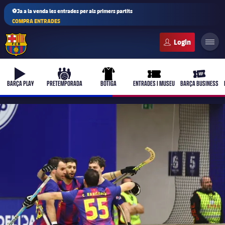
⚽Ja a la venda les entrades per als primers partits
COMPRA ENTRADES
FC Barcelona club badge
b-play
culers-ball
uniform
ticket-full
ticket-vi
BARÇA PLAY
PRETEMPORADA
BOTIGA
ENTRADES I MUSEU
BARÇA BUSINESS