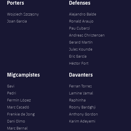
Porters
Defenses
Wojciech Szczęsny
Alejandro Balde
Joan Garcia
Ronald Araujo
Pau Cubarsí
Andreas Christensen
Gerard Martín
Jules Kounde
Eric García
Héctor Fort
Migcampistes
Davanters
Gavi
Ferran Torres
Pedri
Lamine Yamal
Fermín López
Raphinha
Marc Casadó
Roony Bardghji
Frenkie de Jong
Anthony Gordon
Dani Olmo
Karim Adeyemi
Marc Bernal