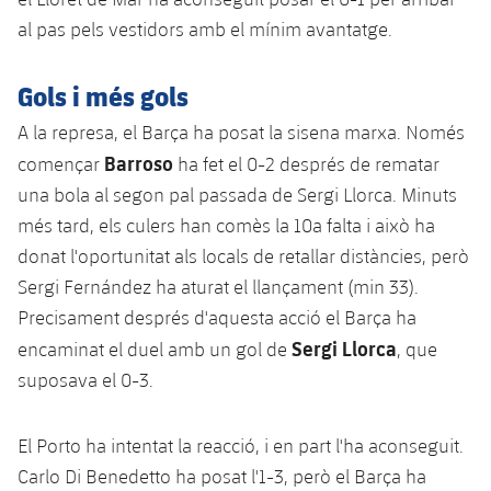
Serveis Mèdics
Acreditacions
al pas pels vestidors amb el mínim avantatge.
Accessibilitat
Instal·lacions
Gols i més gols
A la represa, el Barça ha posat la sisena marxa. Només
Barroso
començar
ha fet el 0-2 després de rematar
una bola al segon pal passada de Sergi Llorca. Minuts
més tard, els culers han comès la 10a falta i això ha
donat l'oportunitat als locals de retallar distàncies, però
Sergi Fernández ha aturat el llançament (min 33).
Precisament després d'aquesta acció el Barça ha
Sergi Llorca
encaminat el duel amb un gol de
, que
suposava el 0-3.
El Porto ha intentat la reacció, i en part l'ha aconseguit.
Carlo Di Benedetto ha posat l'1-3, però el Barça ha