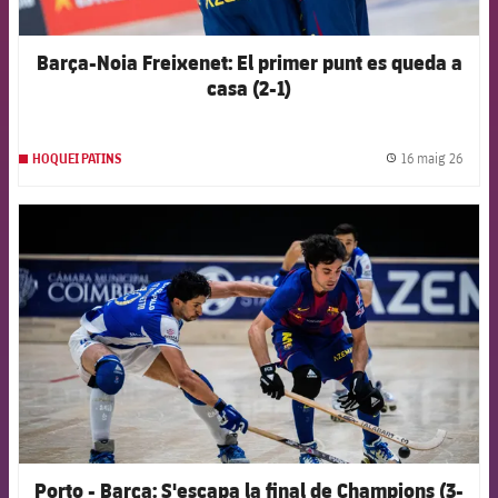
Barça-Noia Freixenet: El primer punt es queda a
casa (2-1)
16 maig 26
HOQUEI PATINS
label.
FCB Barcelona badge
Porto - Barça: S'escapa la final de Champions (3-