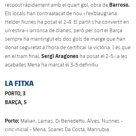
Barroso.
respost ràpidament amb el quart gol, obra de
Els locals han contraatacat de nou i l'exblaugrana
Helder Nunes ha posat el 2-4. El partit s'ha convertit en
un estira-i-arronsa de dianes, però per sort el Barça
sempre ha mantingut els dos gols de marge que han
donat seguretat a l'hora de certificar la victòria. I és que
Sergi Aragones
en el tram final,
ha posat el 2-5 i a les
acaballes Mena ha marcat el 3-5 definitiu.
LA FITXA
PORTO, 3
BARÇA, 5
Porto:
Malian, Lamas, Di Benedetto, Alves, Nunnes -
cinc inicial - Mena, Soares Da Costa, Manrubia.