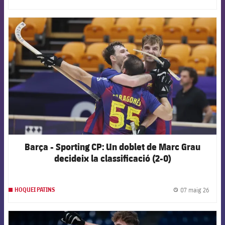
label.
FCB Barcelona badge
Barça - Sporting CP: Un doblet de Marc Grau
decideix la classificació (2-0)
07 maig 26
HOQUEI PATINS
label.
FCB Barcelona badge