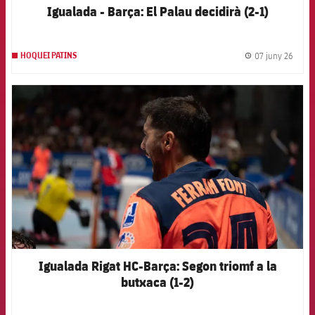
Igualada - Barça: El Palau decidirà (2-1)
07 juny 26
HOQUEI PATINS
label.
FCB Barcelona badge
Igualada Rigat HC-Barça: Segon triomf a la
butxaca (1-2)