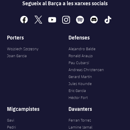
Segueix al Barça a les xarxes socials
facebook
x
youtube
instagram
spotify
discord
tiktok
Porters
Defenses
Wojciech Szczęsny
Alejandro Balde
Joan Garcia
Ronald Araujo
Pau Cubarsí
Andreas Christensen
Gerard Martín
Jules Kounde
Eric García
Héctor Fort
Migcampistes
Davanters
Gavi
Ferran Torres
Pedri
Lamine Yamal