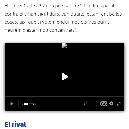
Serveis Mèdics
Acreditacions
El porter Carles Grau expressa que “els últims partits
contra ells han sigut durs, van quarts, estan fent bé les
Accessibilitat
Instal·lacions
coses, així que si volem endur-nos els tres punts
haurem d'estar molt concentrats”.
El rival