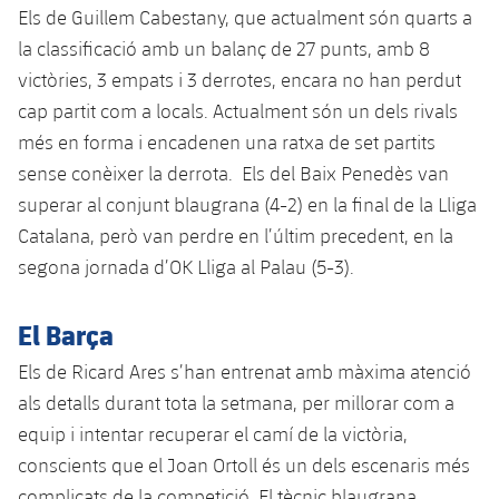
Els de Guillem Cabestany, que actualment són quarts a
la classificació amb un balanç de 27 punts, amb 8
victòries, 3 empats i 3 derrotes, encara no han perdut
cap partit com a locals. Actualment són un dels rivals
més en forma i encadenen una ratxa de set partits
sense conèixer la derrota. Els del Baix Penedès van
superar al conjunt blaugrana (4-2) en la final de la Lliga
Catalana, però van perdre en l’últim precedent, en la
segona jornada d’OK Lliga al Palau (5-3).
El Barça
Els de Ricard Ares s’han entrenat amb màxima atenció
als detalls durant tota la setmana, per millorar com a
equip i intentar recuperar el camí de la victòria,
conscients que el Joan Ortoll és un dels escenaris més
complicats de la competició. El tècnic blaugrana,