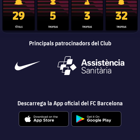
Trofeu de la Liga
Trofeu de la Lliga de Campions
Trofeu del Mundial de Clubs
Copa del 
29
5
3
32
TÍTOLS
TROFEUS
TROFEUS
TROFEUS
Principals patrocinadors del Club
Descarrega la App oficial del FC Barcelona