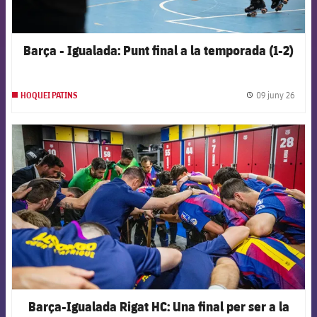
Barça - Igualada: Punt final a la temporada (1-2)
09 juny 26
HOQUEI PATINS
label.
FCB Barcelona badge
Barça-Igualada Rigat HC: Una final per ser a la