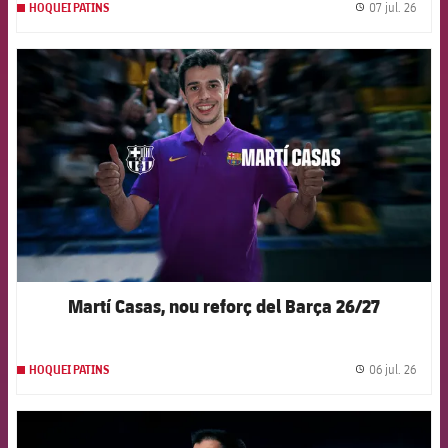
07 jul. 26
HOQUEI PATINS
label.
FCB Barcelona badge
Martí Casas, nou reforç del Barça 26/27
06 jul. 26
HOQUEI PATINS
label.
FCB Barcelona badge