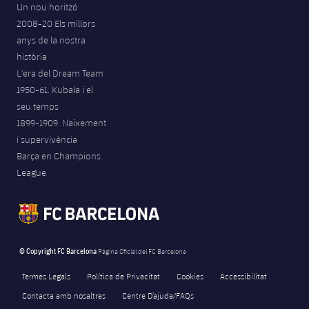
Un nou horitzó
2008-20 Els millors
anys de la nostra
història
L'era del Dream Team
1950-61. Kubala i el
seu temps
1899-1909. Naixement
i supervivència
Barça en Champions
League
© Copyright FC Barcelona
Pàgina Oficial del FC Barcelona
Termes Legals
Política de Privacitat
Cookies
Accessibilitat
Contacta amb nosaltres
Centre D’ajuda/FAQs