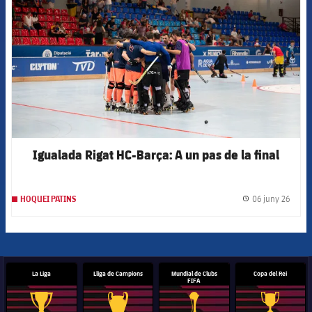
Igualada Rigat HC-Barça: A un pas de la final
06 juny 26
HOQUEI PATINS
label.
La Liga
Lliga de Campions
Mundial de Clubs
Copa del Rei
FIFA