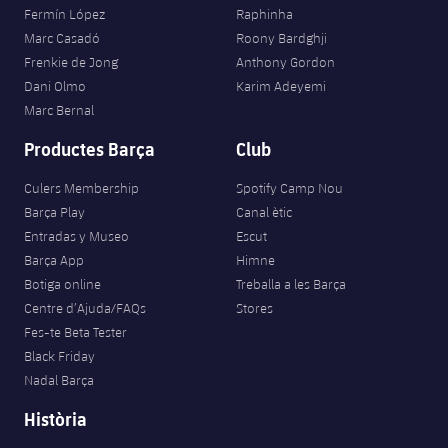
Fermín López
Raphinha
Marc Casadó
Roony Bardghji
Frenkie de Jong
Anthony Gordon
Dani Olmo
Karim Adeyemi
Marc Bernal
Productes Barça
Club
Culers Membership
Spotify Camp Nou
Barça Play
Canal ètic
Entradas y Museo
Escut
Barça App
Himne
Botiga online
Treballa a les Barça
Centre d’Ajuda/FAQs
Stores
Fes-te Beta Tester
Black Friday
Nadal Barça
Història