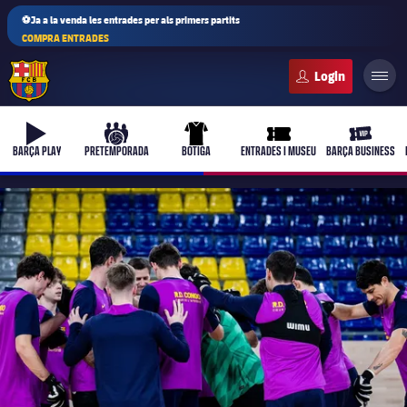
⚽Ja a la venda les entrades per als primers partits
COMPRA ENTRADES
FC Barcelona club badge
b-play
culers-ball
uniform
ticket-full
ticket-vi
BARÇA PLAY
PRETEMPORADA
BOTIGA
ENTRADES I MUSEU
BARÇA BUSINESS