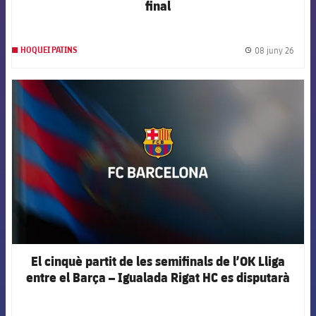
final
08 juny 26
HOQUEI PATINS
label.
FCB Barcelona badge
El cinquè partit de les semifinals de l’OK Lliga
entre el Barça – Igualada Rigat HC es disputarà
aquest dimarts a Blanes