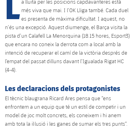
L
a lluita per les posicions capdavanteres està
més viva que mai. I l’OK Lliga també. Cada duel
es presenta de màxima dificultat. I aquest, no
plusicon
més
n’és una excepció. Aquest diumenge, el Barça visita la
pista d’un Calafell La Menorquina (18.15 hores, Esport3)
Instal·lacions
que encara no coneix la derrota com a local amb la
Spotify Camp Nou
intenció de recuperar el camí de la victòria després de
l’empat del passat dilluns davant l’Igualada Rigat HC
Palau Blaugrana
(4-4).
Estadi Johan Cruyff
Les declaracions dels protagonistes
El tècnic blaugrana Ricard Ares pensa que “ens
Barça Cafe
enfrontem a un equip que té un estil de competir i un
plusicon
més
model de joc molt concrets, els coneixem i hi anem
Ciutat Esportiva
Serveis
amb tota la il·lusió i les ganes de sumar els tres punts”.
plusicon
més
La Masia