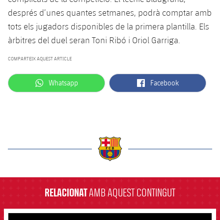
després d’unes quantes setmanes, podrà comptar amb
tots els jugadors disponibles de la primera plantilla. Els
àrbitres del duel seran Toni Ribó i Oriol Garriga.
COMPARTEIX AQUEST ARTICLE
label.aria.whatsapp
label.aria.facebook
Whatsapp
Facebook
label.aria.barcelona
RELACIONAT
AMB AQUEST CONTINGUT
FCB Barcelona badge