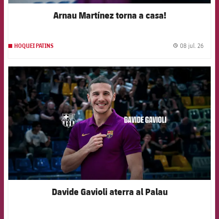
Arnau Martínez torna a casa!
08 jul. 26
HOQUEI PATINS
label.
FCB Barcelona badge
Davide Gavioli aterra al Palau