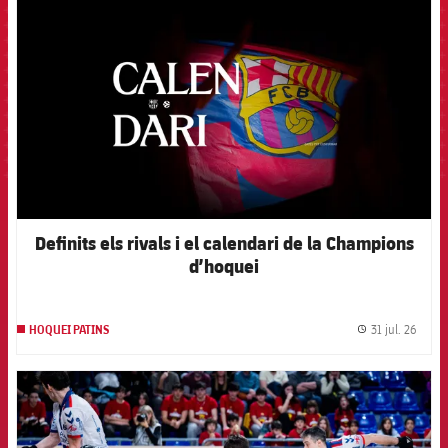
Definits els rivals i el calendari de la Champions
d’hoquei
31 jul. 26
HOQUEI PATINS
label.
FCB Barcelona badge