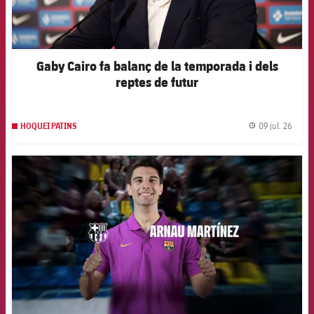
Gaby Cairo fa balanç de la temporada i dels
reptes de futur
09 jul. 26
HOQUEI PATINS
label.
FCB Barcelona badge