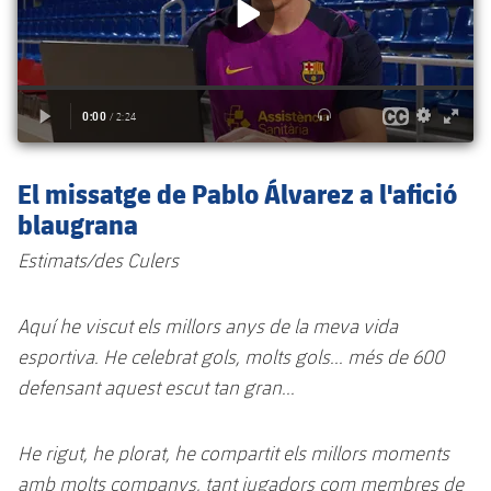
El missatge de Pablo Álvarez a l'afició
blaugrana
Estimats/des Culers
Aquí he viscut els millors anys de la meva vida
esportiva. He celebrat gols, molts gols... més de 600
defensant aquest escut tan gran...
He rigut, he plorat, he compartit els millors moments
amb molts companys, tant jugadors com membres de