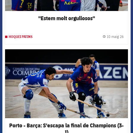
"Estem molt orgullosos"
10 maig 26
HOQUEI PATINS
label.
FCB Barcelona badge
Porto - Barça: S'escapa la final de Champions (3-
1)