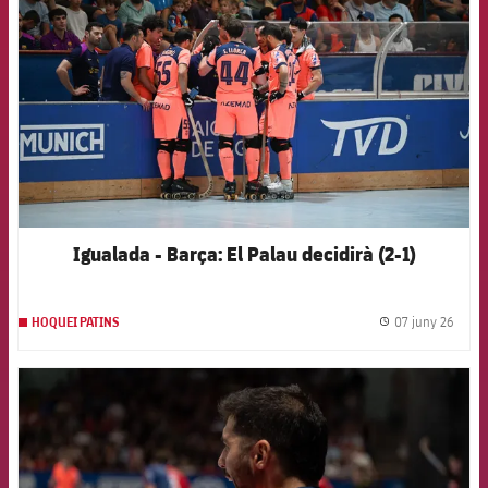
Igualada - Barça: El Palau decidirà (2-1)
07 juny 26
HOQUEI PATINS
label.
FCB Barcelona badge