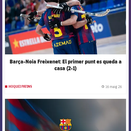
Barça-Noia Freixenet: El primer punt es queda a
casa (2-1)
16 maig 26
HOQUEI PATINS
label.
FCB Barcelona badge