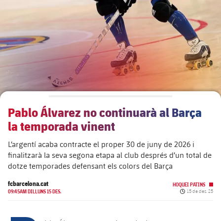
plusicon
més
Junta Directiva
plusicon
més
Estructura executiva
Barça Academy
plusicon
més
Organigrames
Més que un club
chevron-right
label.aria.chevronright
Pablo Álvarez no continuarà al Barça
Dècada a dècada
la temporada vinent
Òrgans
Masia 360
chevron-right
label.aria.chevronright
Presidents
L’argentí acaba contracte el proper 30 de juny de 2026 i
finalitzarà la seva segona etapa al club després d’un total de
Documents
La Masia
chevron-right
label.aria.chevronright
Jugadors de llegenda
dotze temporades defensant els colors del Barça
fcbarcelona.cat
Comissions i òrgans
HOQUEI PATINS
Entrenadors
chevron-right
label.aria.chevronright
Data de publica
09:45AM DILLUNS 15 DES.
15 de des. 25
Centre de documentació