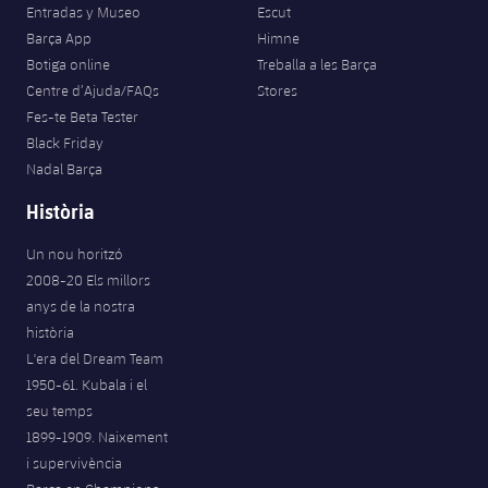
Entradas y Museo
Escut
Barça App
Himne
Botiga online
Treballa a les Barça
Centre d’Ajuda/FAQs
Stores
Fes-te Beta Tester
Black Friday
Nadal Barça
Història
Un nou horitzó
2008-20 Els millors
anys de la nostra
història
L'era del Dream Team
1950-61. Kubala i el
seu temps
1899-1909. Naixement
i supervivència