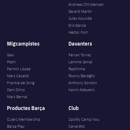
Andreas Christensen
Gerard Martín
Jules Kounde
Eric García
Héctor Fort
Migcampistes
Davanters
Gavi
Ferran Torres
Pedri
Lamine Yamal
Fermín López
Raphinha
Marc Casadó
Roony Bardghji
Frenkie de Jong
Anthony Gordon
Dani Olmo
Karim Adeyemi
Marc Bernal
Productes Barça
Club
Culers Membership
Spotify Camp Nou
Barça Play
Canal ètic