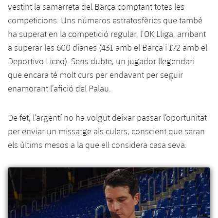
Serveis Mèdics
vestint la samarreta del Barça comptant totes les
Acreditacions
competicions. Uns números estratosfèrics que també
Accessibilitat
ha superat en la competició regular, l’OK Lliga, arribant
Instal·lacions
a superar les 600 dianes (431 amb el Barça i 172 amb el
Deportivo Liceo). Sens dubte, un jugador llegendari
que encara té molt curs per endavant per seguir
enamorant l’afició del Palau.
De fet, l’argentí no ha volgut deixar passar l’oportunitat
per enviar un missatge als culers, conscient que seran
els últims mesos a la que ell considera casa seva.