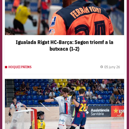
Igualada Rigat HC-Barça: Segon triomf a la
butxaca (1-2)
05 juny 26
HOQUEI PATINS
label.
FCB Barcelona badge