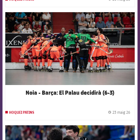
label.
FCB Barcelona badge
Noia - Barça: El Palau decidirà (6-3)
23 maig 26
HOQUEI PATINS
label.
FCB Barcelona badge