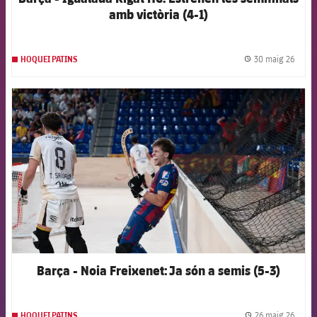
amb victòria (4-1)
30 maig 26
HOQUEI PATINS
label.
FCB Barcelona badge
Barça - Noia Freixenet: Ja són a semis (5-3)
26 maig 26
HOQUEI PATINS