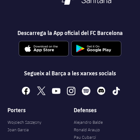
Descarrega la App oficial del FC Barcelona
Segueix al Barça a les xarxes socials
facebook
x
youtube
instagram
spotify
discord
tiktok
Porters
Defenses
Wojciech Szczęsny
Alejandro Balde
Joan Garcia
Ronald Araujo
Pau Cubarsí