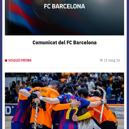
Comunicat del FC Barcelona
13 maig 26
HOQUEI PATINS
label.
FCB Barcelona badge