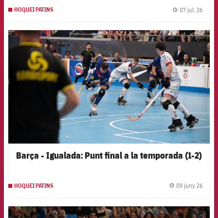
07 jul. 26
HOQUEI PATINS
label.
FCB Barcelona badge
Barça - Igualada: Punt final a la temporada (1-2)
09 juny 26
HOQUEI PATINS
label.
FCB Barcelona badge