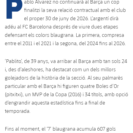
P
ablo Álvarez no continuarà al Barça un cop
finalitzi la seva relació contractual amb el club
el proper 30 de juny de 2026. L’argentí dirà
plusicon
més
adéu al FC Barcelona després de viure dues etapes
defensant els colors blaugrana. La primera, compresa
Instal·lacions
entre el 2011 i el 2021 i la segona, del 2024 fins al 2026.
Spotify Camp Nou
‘Pablito’, de 39 anys, va arribar al Barça amb tan sols 24
Palau Blaugrana
i, des d’aleshores, ha destacat com un dels millors
golejadors de la història de la secció. Al seu palmarès
Estadi Johan Cruyff
particular amb el Barça hi figuren quatre Boles d’Or
(pitxitxi), un MVP de la Copa (2016) i 34 títols, amb opció
Barça Cafe
d’engrandir aquesta estadística fins a final de
plusicon
més
temporada.
Ciutat Esportiva
Serveis
plusicon
més
Fins al moment, el ‘7’ blaugrana acumula 607 gols
La Masia