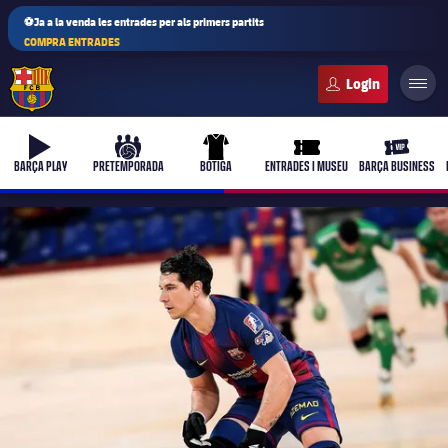
⚽Ja a la venda les entrades per als primers partits
COMPRA ENTRADES
FC Barcelona club badge
b-play
culers-ball
uniform
ticket-full
ticket-vi
BARÇA PLAY
PRETEMPORADA
BOTIGA
ENTRADES I MUSEU
BARÇA BUSINESS