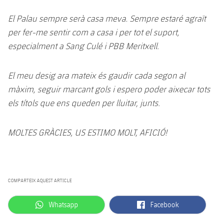
El Palau sempre serà casa meva. Sempre estaré agraït
per fer-me sentir com a casa i per tot el suport,
especialment a Sang Culé i PBB Meritxell.
El meu desig ara mateix és gaudir cada segon al
màxim, seguir marcant gols i espero poder aixecar tots
els títols que ens queden per lluitar, junts.
MOLTES GRÀCIES, US ESTIMO MOLT, AFICIÓ!
COMPARTEIX AQUEST ARTICLE
label.aria.whatsapp
label.aria.facebook
Whatsapp
Facebook