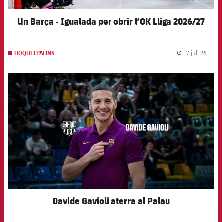
Un Barça - Igualada per obrir l’OK Lliga 2026/27
17 jul. 26
HOQUEI PATINS
label.
FCB Barcelona badge
Davide Gavioli aterra al Palau