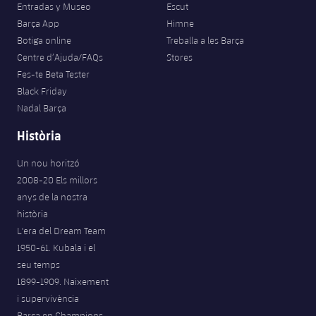
Entradas y Museo
Escut
Barça App
Himne
Botiga online
Treballa a les Barça
Centre d’Ajuda/FAQs
Stores
Fes-te Beta Tester
Black Friday
Nadal Barça
Història
Un nou horitzó
2008-20 Els millors
anys de la nostra
història
L'era del Dream Team
1950-61. Kubala i el
seu temps
1899-1909. Naixement
i supervivència
Barça en Champions