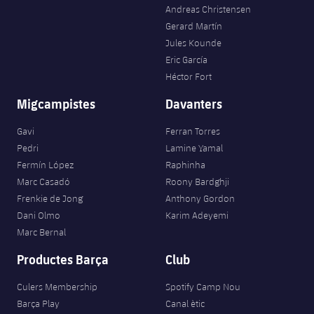
Andreas Christensen
Gerard Martín
Jules Kounde
Eric García
Héctor Fort
Migcampistes
Davanters
Gavi
Ferran Torres
Pedri
Lamine Yamal
Fermín López
Raphinha
Marc Casadó
Roony Bardghji
Frenkie de Jong
Anthony Gordon
Dani Olmo
Karim Adeyemi
Marc Bernal
Productes Barça
Club
Culers Membership
Spotify Camp Nou
Barça Play
Canal ètic