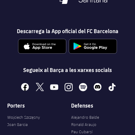
Descarrega la App oficial del FC Barcelona
Segueix al Barça a les xarxes socials
facebook
x
youtube
instagram
spotify
discord
tiktok
Porters
Defenses
Wojciech Szczęsny
Alejandro Balde
Joan Garcia
Ronald Araujo
Pau Cubarsí