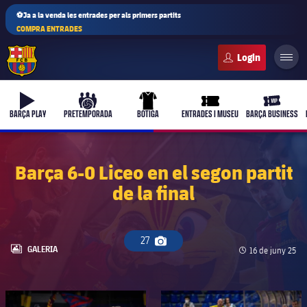
⚽Ja a la venda les entrades per als primers partits
COMPRA ENTRADES
FC Barcelona club badge
b-play
culers-ball
uniform
ticket-full
ticket-vi
BARÇA PLAY
PRETEMPORADA
BOTIGA
ENTRADES I MUSEU
BARÇA BUSINESS
Barça 6-0 Liceo en el segon partit
de la final
27
Icona de càmera
LABEL.ARIA.GALLERY
GALERIA
Data de publica
16 de juny 25
FC Barcelona club badge
FC Barcelona club badge