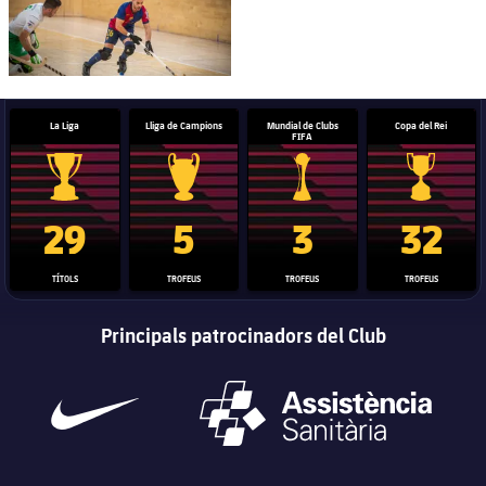
La Liga
Lliga de Campions
Mundial de Clubs
Copa del Rei
FIFA
Trofeu de la Liga
Trofeu de la Lliga de Campions
Trofeu del Mundial de Clubs
Copa del 
29
5
3
32
TÍTOLS
TROFEUS
TROFEUS
TROFEUS
Principals patrocinadors del Club