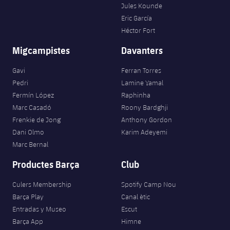
Jules Kounde
Eric García
Héctor Fort
Migcampistes
Davanters
Gavi
Ferran Torres
Pedri
Lamine Yamal
Fermín López
Raphinha
Marc Casadó
Roony Bardghji
Frenkie de Jong
Anthony Gordon
Dani Olmo
Karim Adeyemi
Marc Bernal
Productes Barça
Club
Culers Membership
Spotify Camp Nou
Barça Play
Canal ètic
Entradas y Museo
Escut
Barça App
Himne