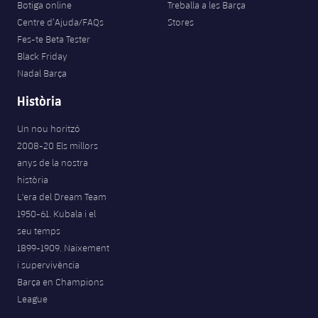
Botiga online
Treballa a les Barça
Centre d’Ajuda/FAQs
Stores
Fes-te Beta Tester
Black Friday
Nadal Barça
Història
Un nou horitzó
2008-20 Els millors
anys de la nostra
història
L'era del Dream Team
1950-61. Kubala i el
seu temps
1899-1909. Naixement
i supervivència
Barça en Champions
League