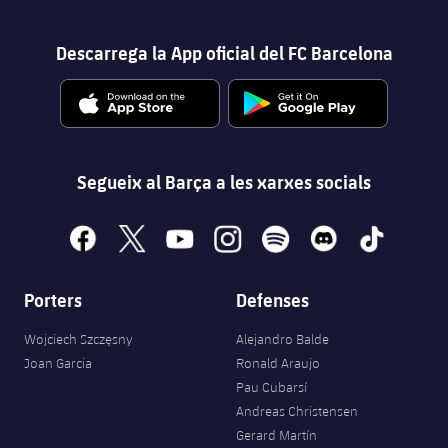
Descarrega la App oficial del FC Barcelona
Segueix al Barça a les xarxes socials
facebook
x
youtube
instagram
spotify
discord
tiktok
Porters
Defenses
Wojciech Szczęsny
Alejandro Balde
Joan Garcia
Ronald Araujo
Pau Cubarsí
Andreas Christensen
Gerard Martín