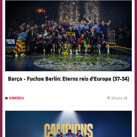
FCB Barcelona badge
Barça - Fuchse Berlin: Eterns reis d'Europa (37-34)
14 juny 26
HANDBOL
label.
FCB Barcelona badge