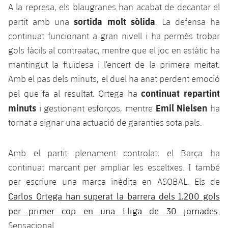
A la represa, els blaugranes han acabat de decantar el
sortida molt sòlida
partit amb una
. La defensa ha
continuat funcionant a gran nivell i ha permès trobar
gols fàcils al contraatac, mentre que el joc en estàtic ha
mantingut la fluïdesa i l’encert de la primera meitat.
Amb el pas dels minuts, el duel ha anat perdent emoció
continuat repartint
pel que fa al resultat. Ortega ha
minuts
Emil Nielsen
i gestionant esforços, mentre
ha
tornat a signar una actuació de garanties sota pals.
Amb el partit plenament controlat, el Barça ha
continuat marcant per ampliar les esceltxes. I també
per escriure una marca inèdita en ASOBAL. Els de
Carlos Ortega han superat la barrera dels 1.200 gols
per primer cop en una Lliga de 30 jornades
.
Sensacional.