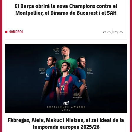
El Barça obrirà la nova Champions contra el
Montpellier, el Dinamo de Bucarest i el SAH
Aarhus
26 juny 26
HANDBOL
label.
FCB Barcelona badge
Fàbregas, Aleix, Makuc i Nielsen, al set ideal de la
temporada europea 2025/26