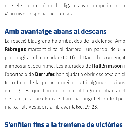
Serveis Mèdics
Acreditacions
que el subcampió de la Lliga estava competint a un
gran nivell, especialment en atac.
Accessibilitat
Instal·lacions
Amb avantatge abans al descans
La reacció blaugrana ha arribat des de la defensa. Amb
Fàbregas
marcant el to al darrere i un parcial de 0-3
per capgirar el marcador (10-11), el Barça ha començat
Hallgrímsson
a imposar el seu ritme. Les aturades de
i
Barrufet
l’aportació de
han ajudat a obrir escletxa en el
tram final de la primera meitat. Tot i algunes accions
embogides, que han donat aire al Logroño abans del
descans, els barcelonistes han mantingut el control per
marxar als vestidors amb avantatge: 19-23.
S'enfilen fins a la trentena de victòries