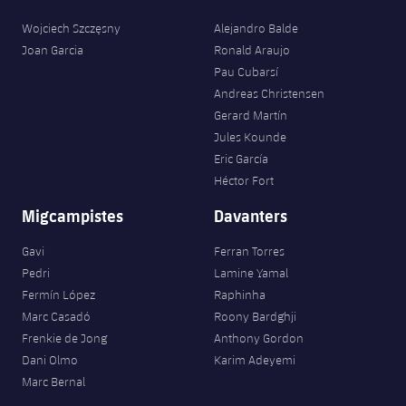
Wojciech Szczęsny
Alejandro Balde
Joan Garcia
Ronald Araujo
Pau Cubarsí
Andreas Christensen
Gerard Martín
Jules Kounde
Eric García
Héctor Fort
Migcampistes
Davanters
Gavi
Ferran Torres
Pedri
Lamine Yamal
Fermín López
Raphinha
Marc Casadó
Roony Bardghji
Frenkie de Jong
Anthony Gordon
Dani Olmo
Karim Adeyemi
Marc Bernal