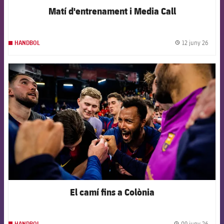
Matí d'entrenament i Media Call
12 juny 26
HANDBOL
label.
FCB Barcelona badge
El camí fins a Colònia
09 juny 26
HANDBOL