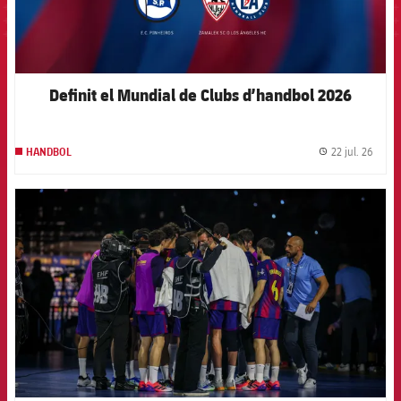
Definit el Mundial de Clubs d’handbol 2026
22 jul. 26
HANDBOL
label.
FCB Barcelona badge