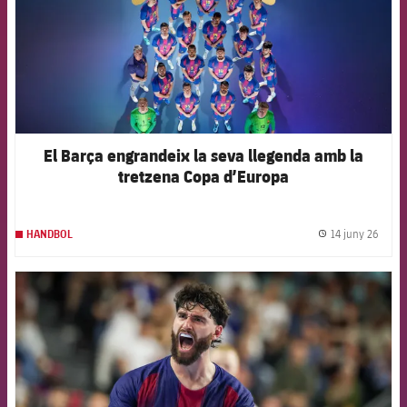
El Barça engrandeix la seva llegenda amb la
tretzena Copa d’Europa
14 juny 26
HANDBOL
label.
FCB Barcelona badge