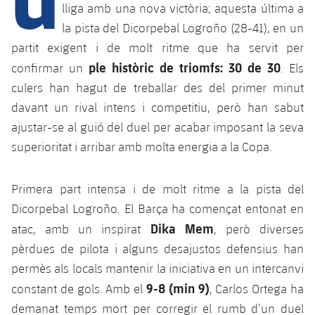
lliga amb una nova victòria; aquesta última a
la pista del Dicorpebal Logroño (28-41), en un
plusicon
més
partit exigent i de molt ritme que ha servit per
ple històric de triomfs: 30 de 30
confirmar un
. Els
Instal·lacions
culers han hagut de treballar des del primer minut
davant un rival intens i competitiu, però han sabut
Spotify Camp Nou
ajustar-se al guió del duel per acabar imposant la seva
superioritat i arribar amb molta energia a la Copa.
Palau Blaugrana
Primera part intensa i de molt ritme a la pista del
Estadi Johan Cruyff
Dicorpebal Logroño. El Barça ha començat entonat en
Dika Mem
atac, amb un inspirat
, però diverses
Barça Cafe
plusicon
més
pèrdues de pilota i alguns desajustos defensius han
permès als locals mantenir la iniciativa en un intercanvi
Ciutat Esportiva
Serveis
9-8 (min 9)
constant de gols. Amb el
, Carlos Ortega ha
plusicon
més
demanat temps mort per corregir el rumb d’un duel
La Masia