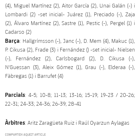
(4), Miguel Martínez (2), Aitor García (2), Unai Galán (-) i
Lombardi (2) -set inicial- Juárez (1), Preciado (-), Zaja
(2), Álvaro Martínez (2), Sastre (1), Pestic (-), Pergel (1) i
Cadarso (2)
Barça
: Hallgrímsson (-), Janc (-), D. Mem (4), Makuc (1),
P. Cikusa (2), Frade (3) i Fernández () -set inicial- Nielsen
(-), Fernández (2), Carlsbogard (2), D. Cikusa (-),
N'Guessan (3), Aleix Gómez (1), Grau (-), Elderaa (-),
Fàbregas (1) i Barrufet (4)
Parcials
: 4-5; 10-8; 11-13; 13-16; 15-19; 19-23 / 20-26;
22-31; 24-33; 24-36; 26-39; 28-41
Àrbitres
: Aritz Zaragüeta Ruiz i Raúl Oyarzun Aylagas
COMPARTEIX AQUEST ARTICLE