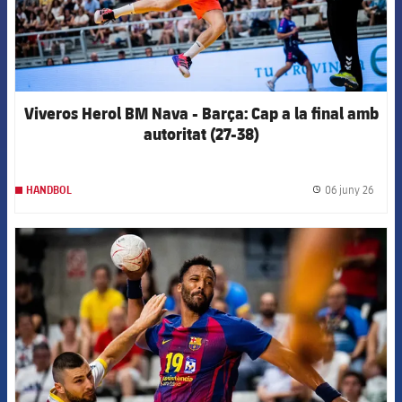
Viveros Herol BM Nava - Barça: Cap a la final amb
autoritat (27-38)
06 juny 26
HANDBOL
label.
FCB Barcelona badge