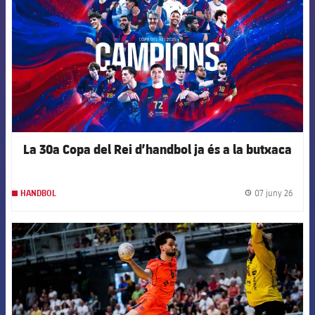
La 30a Copa del Rei d’handbol ja és a la butxaca
07 juny 26
HANDBOL
label.
FCB Barcelona badge