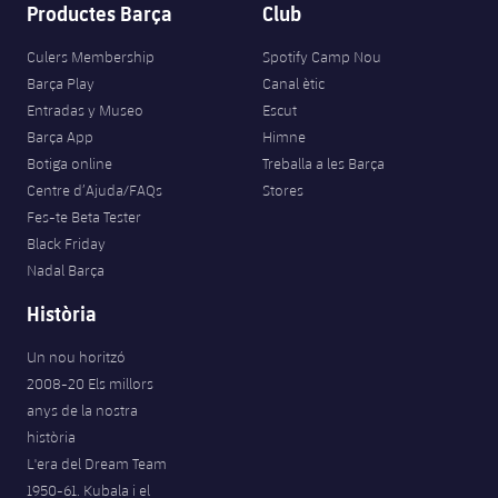
Productes Barça
Club
Culers Membership
Spotify Camp Nou
Barça Play
Canal ètic
Entradas y Museo
Escut
Barça App
Himne
Botiga online
Treballa a les Barça
Centre d’Ajuda/FAQs
Stores
Fes-te Beta Tester
Black Friday
Nadal Barça
Història
Un nou horitzó
2008-20 Els millors
anys de la nostra
història
L'era del Dream Team
1950-61. Kubala i el