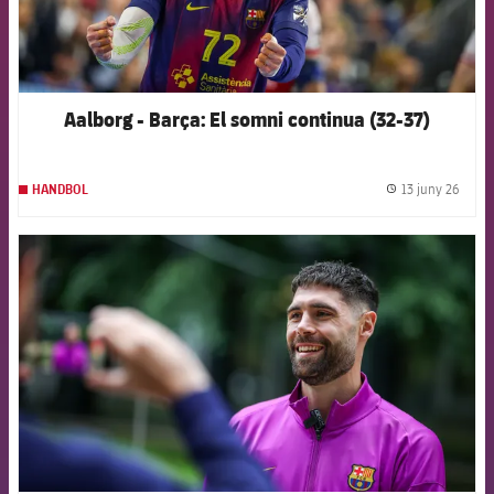
Aalborg - Barça: El somni continua (32-37)
13 juny 26
HANDBOL
label.
FCB Barcelona badge