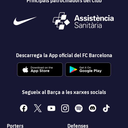
Principals patrocinadors del Club
Descarrega la App oficial del FC Barcelona
Segueix al Barça a les xarxes socials
facebook
x
youtube
instagram
spotify
discord
tiktok
Porters
Defenses