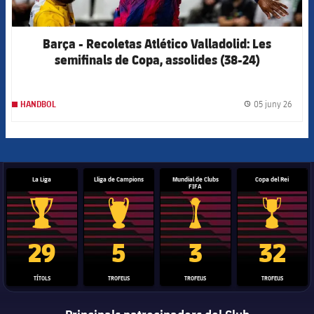
Barça - Recoletas Atlético Valladolid: Les
semifinals de Copa, assolides (38-24)
05 juny 26
HANDBOL
label.
La Liga
Lliga de Campions
Mundial de Clubs
Copa del Rei
FIFA
Trofeu de la Liga
Trofeu de la Lliga de Campions
Trofeu del Mundial de Clubs
Copa del 
29
5
3
32
TÍTOLS
TROFEUS
TROFEUS
TROFEUS