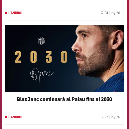
24 juny 26
HANDBOL
label.
FCB Barcelona badge
Blaz Janc continuarà al Palau fins al 2030
22 juny 26
HANDBOL
label.