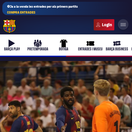
⚽Ja a la venda les entrades per als primers partits
COMPRA ENTRADES
FC Barcelona club badge
b-play
culers-ball
uniform
ticket-full
ticket-vi
BARÇA PLAY
PRETEMPORADA
BOTIGA
ENTRADES I MUSEU
BARÇA BUSINESS