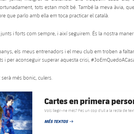
ortunadament, tots estan molt bé. També la meva àvia, que
re que parlo amb ella em toca practicar el català.
unts i forts com sempre, i així seguirem. És la nostra maner
nys, els meus entrenadors i el meu club em troben a faltar.
ts i per aconseguir superar aquesta crisi, #JoEmQuedoACas
 serà més bonic, culers.
Cartes en primera perso
Vols llegir-ne més? Fes un cop d'ull a la resta de t
MÉS TEXTOS
DATA DE PUBLICACIÓ