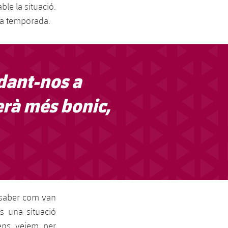
ble la situació.
la temporada.
dant-nos a
erà més bonic,
 saber com van
s una situació
 ens veiem per