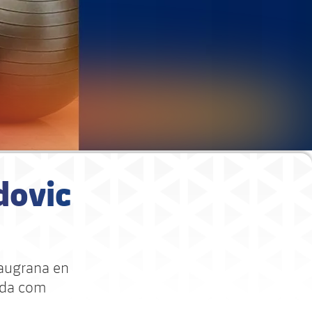
dovic
laugrana en
orda com