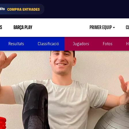
its
COMPRA ENTRADES
RS
BARÇA PLAY
PRIMER EQUIP
C
LABEL.ARIA.CA
Resultats
Classificació
Jugadors
Fotos
H