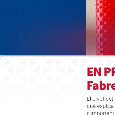
EN P
Fabr
El pivot del
què explica
d'important