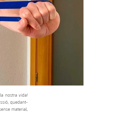
la nostra vida!
assió, quedant-
sense material,