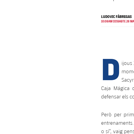
LUDOVIC FÀBREGAS
10:08AM DISSABTE 28 M
D
ijous
momen
Sacyr
Caja Mágica 
defensar els co
Però per prim
entrenaments. 
o sí”, vaig pen