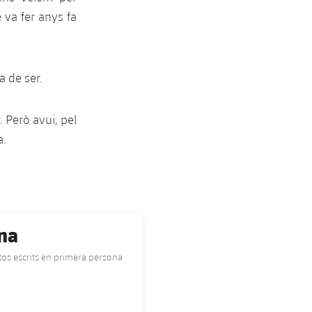
 va fer anys fa
a de ser.
 Però avui, pel
a.
na
extos escrits en primera persona