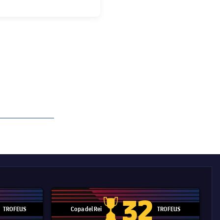
32
TROFEUS
Copa del Rei
TROFEUS
 Mundial de Clubs
Copa del Rei