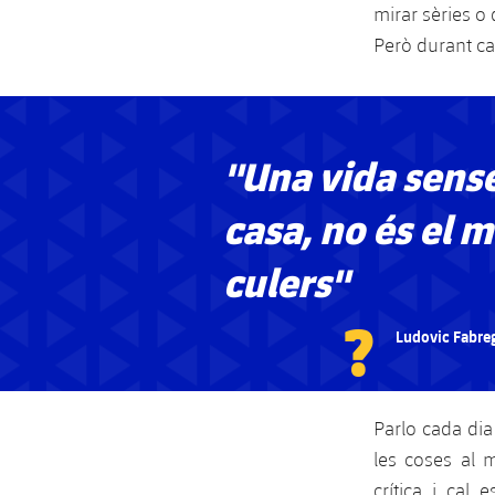
mirar sèries o 
Però durant c
"Una vida sense
casa, no és el 
culers"
?
Ludovic Fabre
Parlo cada di
les coses al 
crítica i cal