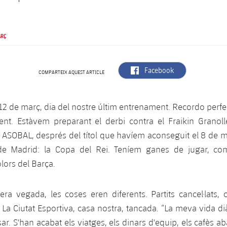
ARÇ
label.aria.facebook
Facebook
COMPARTEIX AQUEST ARTICLE
 12 de març, dia del nostre últim entrenament. Recordo perf
t. Estàvem preparant el derbi contra el Fraikin Granolle
 ASOBAL, després del títol que havíem aconseguit el 8 de m
de Madrid: la Copa del Rei. Teníem ganes de jugar, co
lors del Barça.
era vegada, les coses eren diferents. Partits cancel·lats,
La Ciutat Esportiva, casa nostra, tancada. “La meva vida dià
sar. S'han acabat els viatges, els dinars d'equip, els cafès a