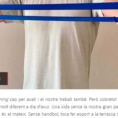
t
ning
cap per avall i el nostre treball també. Però sobretot 
molt diferent a dia d'avui. Una vida sense la nostra gran p
 és el mateix. Sense handbol, toca fer esport a la terrassa 