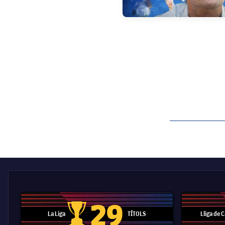
label.aria.barcelon
29
La Liga
TÍTOLS
Lliga de
Trofeu de la Liga