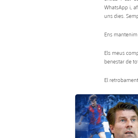
WhatsApp i, af
uns dies. Semp
Ens mantenim j
Els meus compa
benestar de to
El retrobament
FC Barcelona club badge