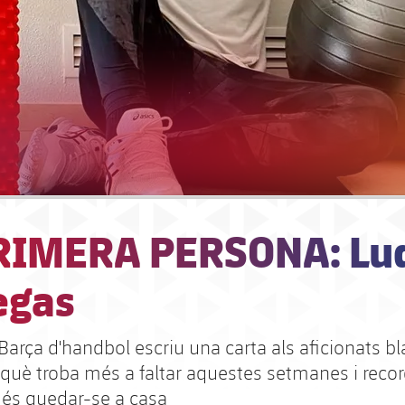
RIMERA PERSONA: Lu
egas
 Barça d'handbol escriu una carta als aficionats b
 què troba més a faltar aquestes setmanes i rec
 és quedar-se a casa