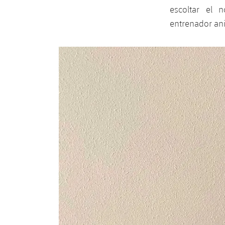
escoltar el n
entrenador an