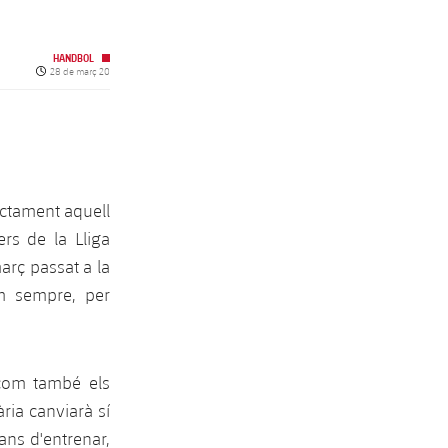
HANDBOL
Data de publicació
28 de març 20
ectament aquell
rs de la Lliga
arç passat a la
m sempre, per
 com també els
ria canviarà sí
bans d'entrenar,