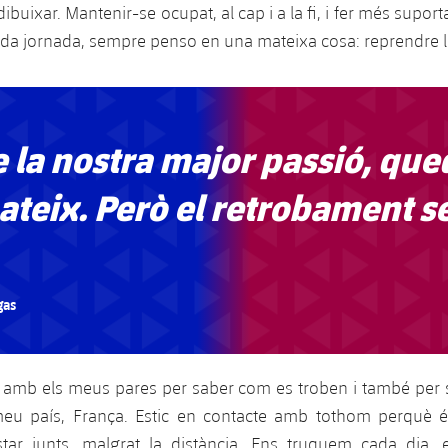
dibuixar. Mantenir-se ocupat, al cap i a la fi, i fer més suporta
ada jornada, sempre penso en una mateixa cosa: reprendre 
 la nostra major passió, que
mateix. Però el retrobament s
gas
a amb els meus pares per saber com es troben i també per
meu país, França. Estic en contacte amb tothom perquè é
 estar junts, malgrat la distància. Ens truquem cada dia,