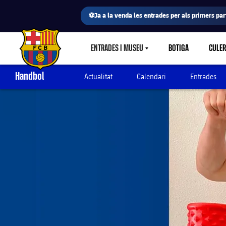
⚽Ja a la venda les entrades per als primers part
ENTRADES I MUSEU
BOTIGA
CULE
LABEL.SHARE.CARETDOWN
FC Barcelona club badge
Handbol
Actualitat
Calendari
Entrades