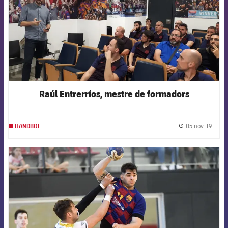
Raúl Entrerríos, mestre de formadors
05 nov. 19
HANDBOL
label.
FCB Barcelona badge