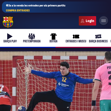
⚽Ja a la venda les entrades per als primers partits
COMPRA ENTRADES
FC Barcelona club badge
b-play
culers-ball
uniform
ticket-full
ticket-vi
BARÇA PLAY
PRETEMPORADA
BOTIGA
ENTRADES I MUSEU
BARÇA BUSINESS