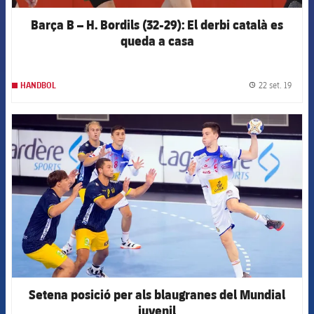
Barça B – H. Bordils (32-29): El derbi català es
queda a casa
22 set. 19
HANDBOL
label.
FCB Barcelona badge
Setena posició per als blaugranes del Mundial
juvenil