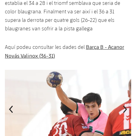
establia el 34 a 28 i el triomf semblava que seria de
color blaugrana. Finalment va ser així i el 36 a 31
supera la derrota per quatre gols (26-22) que els
blaugranes van sofrir a la pista gallega
Barça B - Acanor
Aquí podeu consultar les dades del
Novás Valinox (36-31)
Anterior
label.aria.chevronleft
Següent
label.aria.