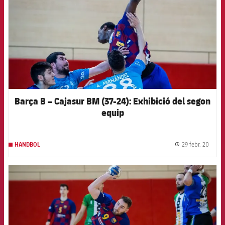
Barça B – Cajasur BM (37-24): Exhibició del segon
equip
29 febr. 20
HANDBOL
label.
FCB Barcelona badge