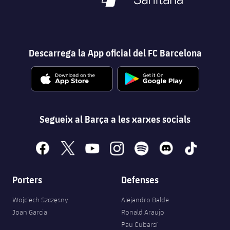
Descarrega la App oficial del FC Barcelona
Segueix al Barça a les xarxes socials
facebook
x
youtube
instagram
spotify
discord
tiktok
Porters
Defenses
Wojciech Szczęsny
Alejandro Balde
Joan Garcia
Ronald Araujo
Pau Cubarsí