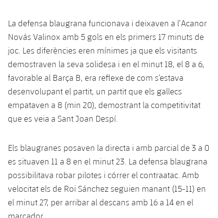
Serveis Mèdics
Acreditacions
La defensa blaugrana funcionava i deixaven a l’Acanor
Accessibilitat
Instal·lacions
Novás Valinox amb 5 gols en els primers 17 minuts de
joc. Les diferències eren mínimes ja que els visitants
demostraven la seva solidesa i en el minut 18, el 8 a 6,
favorable al Barça B, era reflexe de com s’estava
desenvolupant el partit, un partit que els gallecs
empataven a 8 (min 20), demostrant la competitivitat
que es veia a Sant Joan Despí.
Els blaugranes posaven la directa i amb parcial de 3 a 0
es situaven 11 a 8 en el minut 23. La defensa blaugrana
possibilitava robar pilotes i córrer el contraatac. Amb
velocitat els de Roi Sánchez seguien manant (15-11) en
el minut 27, per arribar al descans amb 16 a 14 en el
marcador.