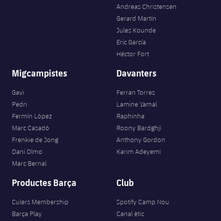
Andreas Christensen
Gerard Martín
Jules Kounde
Eric García
Héctor Fort
Migcampistes
Davanters
Gavi
Ferran Torres
Pedri
Lamine Yamal
Fermín López
Raphinha
Marc Casadó
Roony Bardghji
Frenkie de Jong
Anthony Gordon
Dani Olmo
Karim Adeyemi
Marc Bernal
Productes Barça
Club
Culers Membership
Spotify Camp Nou
Barça Play
Canal ètic