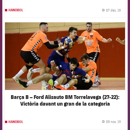
07 des. 19
HANDBOL
label.
FCB Barcelona badge
Barça B – Ford Alisauto BM Torrelavega (27-22):
Victòria davant un gran de la categoria
09 nov. 19
HANDBOL
label.