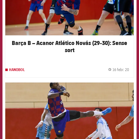
Barça B – Acanor Atlético Novás (29-30): Sense
sort
16 febr. 20
HANDBOL
label.
FCB Barcelona badge