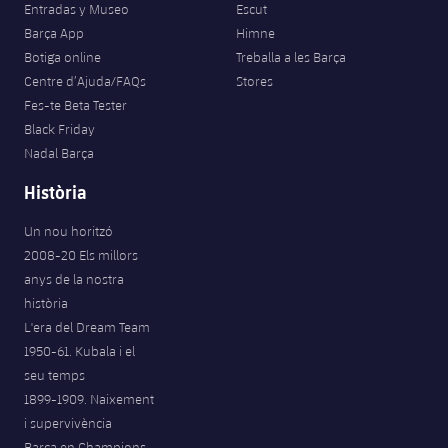
Entradas y Museo
Escut
Barça App
Himne
Botiga online
Treballa a les Barça
Centre d’Ajuda/FAQs
Stores
Fes-te Beta Tester
Black Friday
Nadal Barça
Història
Un nou horitzó
2008-20 Els millors
anys de la nostra
història
L'era del Dream Team
1950-61. Kubala i el
seu temps
1899-1909. Naixement
i supervivència
Barça en Champions