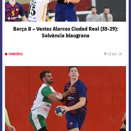
Barça B – Vestas Alarcos Ciudad Real (35-29):
Solvència blaugrana
13 oct. 19
HANDBOL
label.
FCB Barcelona badge