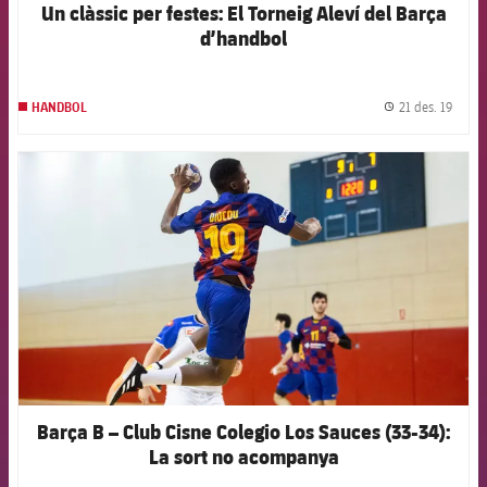
Un clàssic per festes: El Torneig Aleví del Barça
d’handbol
21 des. 19
HANDBOL
label.
FCB Barcelona badge
Barça B – Club Cisne Colegio Los Sauces (33-34):
La sort no acompanya