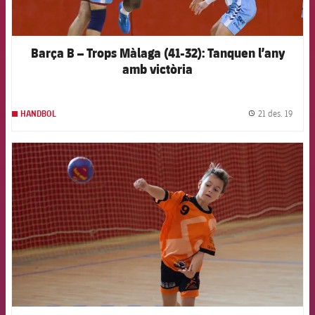
Barça B – Trops Màlaga (41-32): Tanquen l’any
amb victòria
21 des. 19
HANDBOL
label.
FCB Barcelona badge