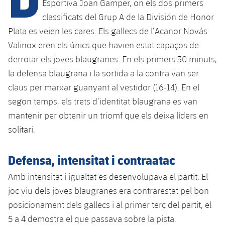
Esportiva Joan Gamper, on els dos primers
classificats del Grup A de la División de Honor
Plata es veien les cares. Els gallecs de l’Acanor Novás
plusicon
més
Valinox eren els únics que havien estat capaços de
Instal·lacions
derrotar els joves blaugranes. En els primers 30 minuts,
la defensa blaugrana i la sortida a la contra van ser
Spotify Camp Nou
claus per marxar guanyant al vestidor (16-14). En el
segon temps, els trets d’identitat blaugrana es van
Palau Blaugrana
mantenir per obtenir un triomf que els deixa líders en
solitari.
Estadi Johan Cruyff
Defensa, intensitat i contraatac
Barça Cafe
Amb intensitat i igualtat es desenvolupava el partit. El
plusicon
més
joc viu dels joves blaugranes era contrarestat pel bon
Ciutat Esportiva
Serveis
posicionament dels gallecs i al primer terç del partit, el
plusicon
més
5 a 4 demostra el que passava sobre la pista.
La Masia