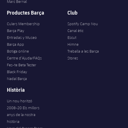
Marc Bernal
Productes Barça
Club
Culers Membership
Spotify Camp Nou
Barça Play
Canal ètic
Entradas y Museo
Escut
Barça App
Himne
Botiga online
Treballa a les Barça
Centre d’Ajuda/FAQs
Stores
Fes-te Beta Tester
Black Friday
Nadal Barça
Història
Un nou horitzó
2008-20 Els millors
anys de la nostra
història