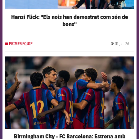
Hansi Flick: "Els nois han demostrat com són de
bons"
31 jul. 26
PRIMER EQUIP
label.
FCB Barcelona badge
Birmingham City - FC Barcelona: Estrena amb