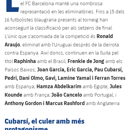
Calendari
Campus Estiu
Base
el FC Barcelona manté una nombrosa
representació en les eliminatòries. Fins a 15 dels
SUB13
SUB13 B
Entrades
Barça Atlètic
plusicon
més
16 futbolistes blaugrana presents al torneig han
PLUSICON
MÉS
SUB12
aconseguit la classificació per als setzens de final.
SUB12 C
Gameday Shows
Junior
Primer Equip
Instal·lacions
Ronald
plusicon
més
L'únic que s'acomiada de la competició és
SUB11 A
SUB11 C
Araujo
, eliminat amb l'Uruguai després de la derrota
Resultats
Cadet A
Actualitat
Barça Atlètic
Spotify Camp Nou
plusicon
més
contra Espanya. Així doncs, continuen en la lluita pel
SUB11 B
Classificacions
Raphinha
Frenkie de Jong
Cadet B
títol
amb el Brasil;
amb els
Calendari
Actualitat
Palau Blaugrana
Base
plusicon
més
Joan Garcia, Eric Garcia, Pau Cubarsí,
Països Baixos;
SUB10 A
Jugadors
Infantil A
Pedri, Dani Olmo, Gavi, Lamine Yamal i Ferran Torres
Entrades
Calendari
Estadi Johan Cruyff
Actualitat
SUB10 B
Hamza Abdelkarim
Jules
PLUSICON
MÉS
amb Espanya;
amb Egipte;
Fotos
Infantil B
Resultats
Resultats
Kounde
João Cancelo
amb França;
amb Portugal, i
Juvenil
Barça Cafe
Primer equip
SUB9 A
plusicon
més
plusicon
més
Anthony Gordon i Marcus Rashford
Història
amb Anglaterra.
Mini
Classificació
Classificació
Cadet A
Ciutat Esportiva
Actualitat
SUB9 B
Barça Atlètic
plusicon
més
Serveis
Palmarès
Cubarsí, el culer amb més
plusicon
més
Jugadors
Jugadors
Cadet B
Calendari
protagonisme
SUB8 A
La Masia
Actualitat
Base