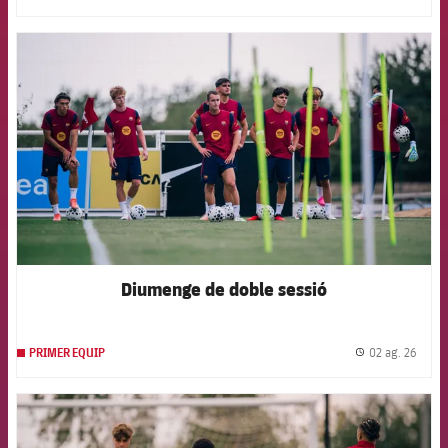
FCB Barcelona badge
Diumenge de doble sessió
02 ag. 26
PRIMER EQUIP
label.
FCB Barcelona badge