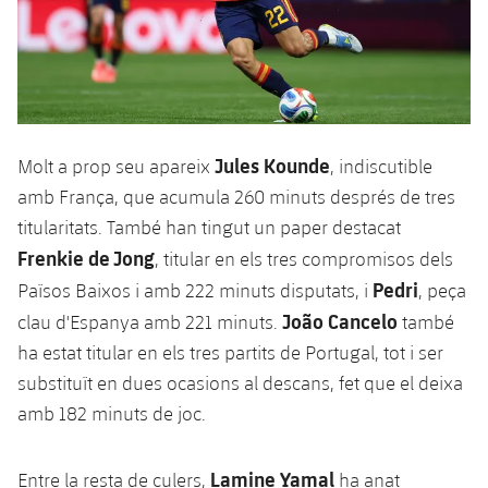
Jugadors
Classificació
Juvenil
Notícies
Atletisme
plusicon
més
Fotos
Infantil
Actualitat
Bàsquet en cadira de rodes
plusicon
més
Història
Aleví
Masculí
Actualitat
Hockey gel
Jules Kounde
Molt a prop seu apareix
, indiscutible
plusicon
més
Palmarès
amb França, que acumula 260 minuts després de tres
Femení
Jugadors
Actualitat
Hoquei herba
titularitats. També han tingut un paper destacat
plusicon
més
Frenkie de Jong
, titular en els tres compromisos dels
Agenda
Calendari
Jugadors
Notícies
Patinatge artístic
Pedri
Països Baixos i amb 222 minuts disputats, i
, peça
plusicon
més
João Cancelo
Resultats
clau d'Espanya amb 221 minuts.
també
Calendari
Hockey Herba Masculí
Escola de Patinatge
Actualitat
ha estat titular en els tres partits de Portugal, tot i ser
Classificació
Resultats
substituït en dues ocasions al descans, fet que el deixa
Hockey Herba Femení
Plantilla
Rugby
plusicon
més
amb 182 minuts de joc.
Classificació
Agenda
Actualitat
Voleibol
plusicon
més
Lamine Yamal
Entre la resta de culers,
ha anat