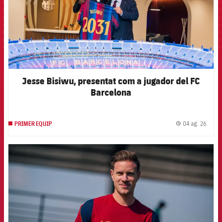
Jesse Bisiwu, presentat com a jugador del FC
Barcelona
04 ag. 26
PRIMER EQUIP
label.
FCB Barcelona badge