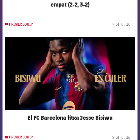
empat (2-2, 3-2)
31 jul. 26
PRIMER EQUIP
label.
FCB Barcelona badge
El FC Barcelona fitxa Jesse Bisiwu
31 jul. 26
PRIMER EQUIP
label.