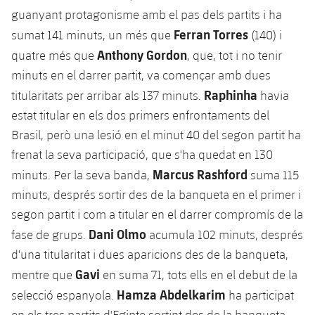
Jugadors
guanyant protagonisme amb el pas dels partits i ha
Notícies
Apunta't a les amateurs
plusicon
més
Ferran Torres
sumat 141 minuts, un més que
(140) i
Calendari
Voleibol masculí
Anthony Gordon
quatre més que
, que, tot i no tenir
Apunta't a les amateurs
PLUSICON
MÉS
minuts en el darrer partit, va començar amb dues
Resultats
Voleibol femení
Carnet de l'Esportista Amateur
Raphinha
League of Legends
titularitats per arribar als 137 minuts.
havia
estat titular en els dos primers enfrontaments del
Classificació
VALORANT Rising
Brasil, però una lesió en el minut 40 del segon partit ha
frenat la seva participació, que s'ha quedat en 130
Fotos
VALORANT Game Changers
Marcus Rashford
minuts. Per la seva banda,
suma 115
minuts, després sortir des de la banqueta en el primer i
eFootball
segon partit i com a titular en el darrer compromís de la
Dani Olmo
fase de grups.
acumula 102 minuts, després
d'una titularitat i dues aparicions des de la banqueta,
Gavi
mentre que
en suma 71, tots ells en el debut de la
Hamza Abdelkarim
selecció espanyola.
ha participat
en els tres partits d'Egipte sortint des de la banqueta,