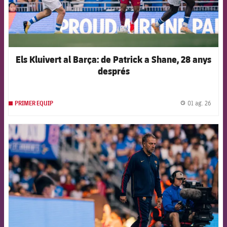
Els Kluivert al Barça: de Patrick a Shane, 28 anys
després
01 ag. 26
PRIMER EQUIP
label.
FCB Barcelona badge