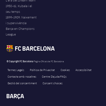
L'era del Dream Team
1950-61. Kubala i el
seu temps
1899-1909. Naixement
i supervivència
Barça en Champions
League
© Copyright FC Barcelona
Pàgina Oficial del FC Barcelona
Termes Legals
Política de Privacitat
Cookies
Accessibilitat
Contacta amb nosaltres
Centre D’ajuda/FAQs
Gestió del consentiment
Consent choices
FORÇA BARÇA
2,215
label.aria.fire
Força Barça
label.aria.forcabarca