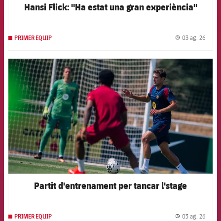
Hansi Flick: "Ha estat una gran experiència"
03 ag. 26
PRIMER EQUIP
label.
FCB Barcelona badge
Partit d'entrenament per tancar l'stage
03 ag. 26
PRIMER EQUIP
label.