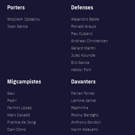
Porters
Defenses
Wojciech Szczęsny
Alejandro Balde
Joan Garcia
Ronald Araujo
Pau Cubarsí
Andreas Christensen
Gerard Martín
Jules Kounde
Eric García
Héctor Fort
Migcampistes
Davanters
Gavi
Ferran Torres
Pedri
Lamine Yamal
Fermín López
Raphinha
Marc Casadó
Roony Bardghji
Frenkie de Jong
Anthony Gordon
Dani Olmo
Karim Adeyemi