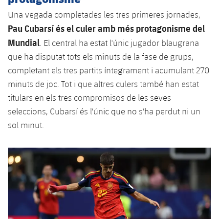
plusicon
més
Serveis Mèdics
Acreditacions
Fotos
Fotos
Una vegada completades les tres primeres jornades,
Infantil A
Entrades
SUB8 B
Calendari
Campus Verano
Actualitat
Pau Cubarsí és el culer amb més protagonisme del
Accessibilitat
Història
Instal·lacions
Infantil B
Mundial
. El central ha estat l'únic jugador blaugrana
Resultats
Resultats
Juvenil
que ha disputat tots els minuts de la fase de grups,
PLUSICON
MÉS
Palmarès
Classificació
completant els tres partits íntegrament i acumulant 270
Jugadors
Cadet
Primer equip
plusicon
més
minuts de joc. Tot i que altres culers també han estat
Jugadors
Classificació
titulars en els tres compromisos de les seves
Infantil
Actualitat
Barça Atlètic
plusicon
més
seleccions, Cubarsí és l'únic que no s'ha perdut ni un
Fotos
Aleví
sol minut.
Calendari
Actualitat
Base
plusicon
més
Palmarès
Entrades
Calendari
Campus Estiu
Actualitat
Història
Resultats
Resultats
Barça C
PLUSICON
MÉS
Classificació
Jugadors
Junior
Informació general
plusicon
més