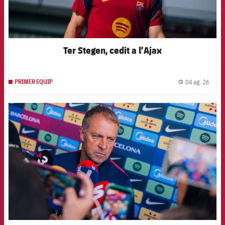
Ter Stegen, cedit a l’Ajax
04 ag. 26
PRIMER EQUIP
label.
FCB Barcelona badge