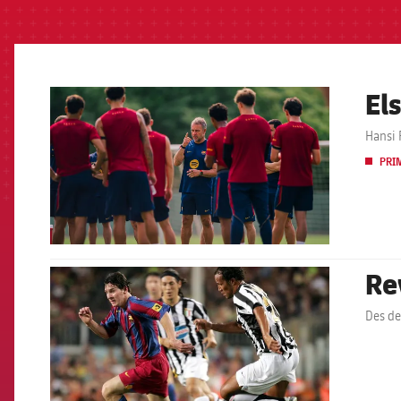
El
FCB Barcelona badge
Hansi 
PRI
Re
FCB Barcelona badge
Des de