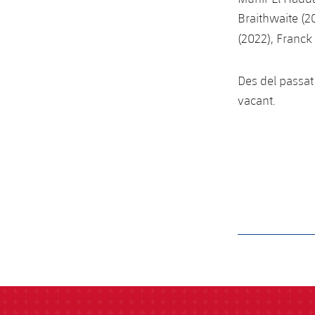
Braithwaite (2
(2022), Franck
Des del passat
vacant.
label.aria.barcelon