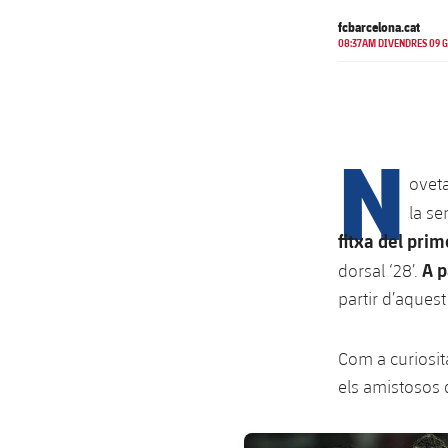
fcbarcelona.cat
08:37AM DIVENDRES 09 G
N
ovet
la se
fitxa del pri
A p
dorsal ‘28’.
partir d’aques
Com a curiosita
els amistosos 
FC Barcelona club badge