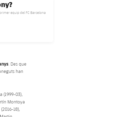
ony?
 primer equip del FC Barcelona
anys
. Des que
coneguts han
ra (1999-03),
rtín Montoya
 (2016-18),
 Martin