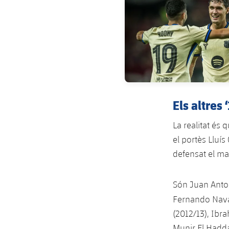
Els altres 
La realitat és q
el portès Lluí
defensat el m
Són Juan Antoni
Fernando Nava
(2012/13), Ibr
Munir El Hadda