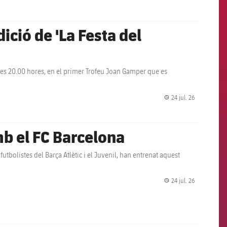
dició de 'La Festa del
 les 20.00 hores, en el primer Trofeu Joan Gamper que es
24 jul. 26
label.share.
b el FC Barcelona
utbolistes del Barça Atlètic i el Juvenil, han entrenat aquest
24 jul. 26
label.share.