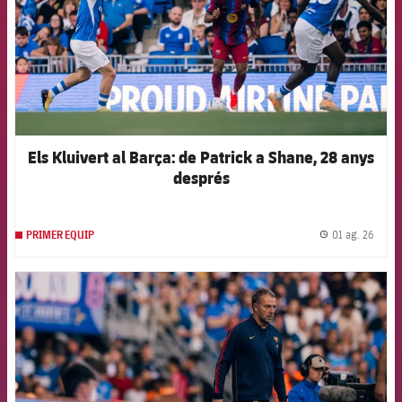
Els Kluivert al Barça: de Patrick a Shane, 28 anys
després
01 ag. 26
PRIMER EQUIP
label.
FCB Barcelona badge