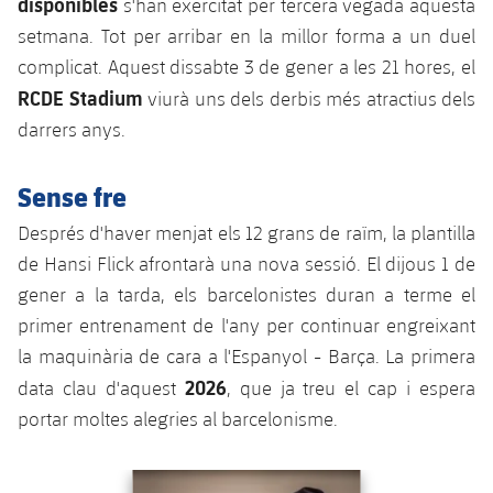
disponibles
s'han exercitat per tercera vegada aquesta
plusicon
més
Serveis Mèdics
Acreditacions
Fotos
Fotos
Infantil A
setmana. Tot per arribar en la millor forma a un duel
Entrades
SUB8 B
Calendari
Campus Verano
Actualitat
complicat. Aquest dissabte 3 de gener a les 21 hores, el
Accessibilitat
Història
Instal·lacions
Infantil B
RCDE Stadium
viurà uns dels derbis més atractius dels
Resultats
Resultats
Juvenil
darrers anys.
PLUSICON
MÉS
Palmarès
Classificació
Jugadors
Cadet
Primer equip
plusicon
més
Sense fre
Jugadors
Classificació
Infantil
Actualitat
Després d'haver menjat els 12 grans de raïm, la plantilla
Barça Atlètic
plusicon
més
de Hansi Flick afrontarà una nova sessió. El dijous 1 de
Fotos
Aleví
Calendari
Actualitat
gener a la tarda, els barcelonistes duran a terme el
Base
plusicon
més
Palmarès
primer entrenament de l'any per continuar engreixant
Entrades
Calendari
Campus Estiu
Actualitat
la maquinària de cara a l'Espanyol - Barça. La primera
Història
2026
data clau d'aquest
, que ja treu el cap i espera
Resultats
Resultats
Barça C
portar moltes alegries al barcelonisme.
PLUSICON
MÉS
Classificació
Jugadors
Junior
Informació general
plusicon
més
Anterior
label.aria.chevronleft
Següent
label.aria.