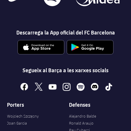
Descarrega la App oficial del FC Barcelona
Segueix al Barça a les xarxes socials
facebook
x
youtube
instagram
spotify
discord
tiktok
Porters
Defenses
Wojciech Szczęsny
Alejandro Balde
Joan Garcia
Ronald Araujo
Pau Cubarsí