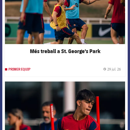
Més treball a St. George's Park
29 jul. 26
PRIMER EQUIP
label.
FCB Barcelona badge