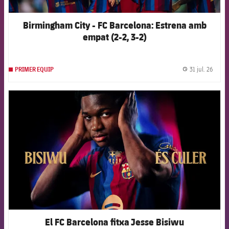
Birmingham City - FC Barcelona: Estrena amb
empat (2-2, 3-2)
31 jul. 26
PRIMER EQUIP
label.
FCB Barcelona badge
El FC Barcelona fitxa Jesse Bisiwu