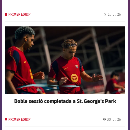
31 jul. 26
PRIMER EQUIP
label.
FCB Barcelona badge
Doble sessió completada a St. George's Park
30 jul. 26
PRIMER EQUIP
label.