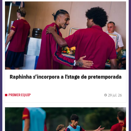
FCB Barcelona badge
Raphinha s’incorpora a l’stage de pretemporada
29 jul. 26
PRIMER EQUIP
label.
FCB Barcelona badge