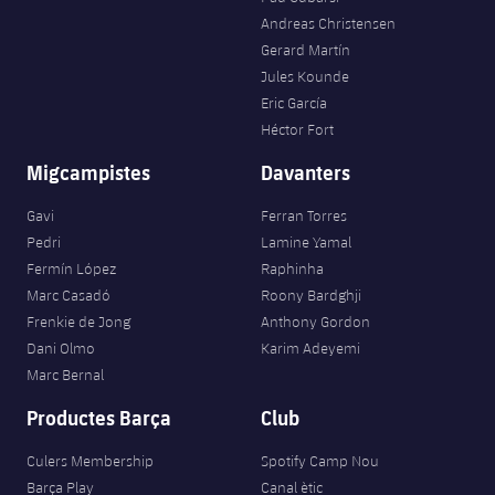
Andreas Christensen
Gerard Martín
Jules Kounde
Eric García
Héctor Fort
Migcampistes
Davanters
Gavi
Ferran Torres
Pedri
Lamine Yamal
Fermín López
Raphinha
Marc Casadó
Roony Bardghji
Frenkie de Jong
Anthony Gordon
Dani Olmo
Karim Adeyemi
Marc Bernal
Productes Barça
Club
Culers Membership
Spotify Camp Nou
Barça Play
Canal ètic