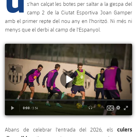
Calendari
Campus Estiu
Base
s'han calçat les botes per saltar a la gespa del
SUB13
camp 2 de la Ciutat Esportiva Joan Gamper
SUB13 B
Entrades
Barça Atlètic
plusicon
més
amb el primer repte del nou any en l'horitzó. Ni més ni
PLUSICON
MÉS
SUB12
SUB12 C
menys que el derbi al camp de l'Espanyol.
Gameday Shows
Junior
Primer Equip
Instal·lacions
plusicon
més
SUB11 A
SUB11 C
Resultats
Cadet A
Actualitat
Barça Atlètic
Spotify Camp Nou
plusicon
més
SUB11 B
Classificacions
Cadet B
Calendari
Actualitat
Palau Blaugrana
Base
plusicon
més
SUB10 A
Jugadors
Infantil A
Entrades
Calendari
Estadi Johan Cruyff
Actualitat
SUB10 B
PLUSICON
MÉS
Fotos
Infantil B
Resultats
Resultats
Juvenil
Barça Cafe
Primer equip
SUB9 A
plusicon
més
plusicon
més
Història
Mini
Classificació
Classificació
Cadet A
Ciutat Esportiva
Actualitat
SUB9 B
Barça Atlètic
plusicon
més
Serveis
Palmarès
plusicon
més
Jugadors
culers
Abans de celebrar l'entrada del 2026, els
Jugadors
Cadet B
Calendari
SUB8 A
La Masia
Actualitat
Base