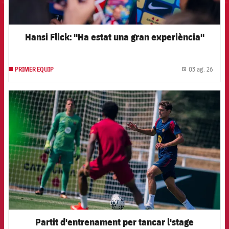
Hansi Flick: "Ha estat una gran experiència"
03 ag. 26
PRIMER EQUIP
label.
FCB Barcelona badge
Partit d'entrenament per tancar l'stage