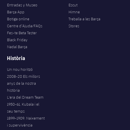
Entradas y Museo
Escut
Barça App
Himne
Botiga online
Treballa a les Barça
Centre d’Ajuda/FAQs
Stores
Fes-te Beta Tester
Black Friday
Nadal Barça
Història
Un nou horitzó
2008-20 Els millors
anys de la nostra
història
L'era del Dream Team
1950-61. Kubala i el
seu temps
1899-1909. Naixement
i supervivència