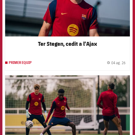
Ter Stegen, cedit a l’Ajax
04 ag. 26
PRIMER EQUIP
label.
FCB Barcelona badge