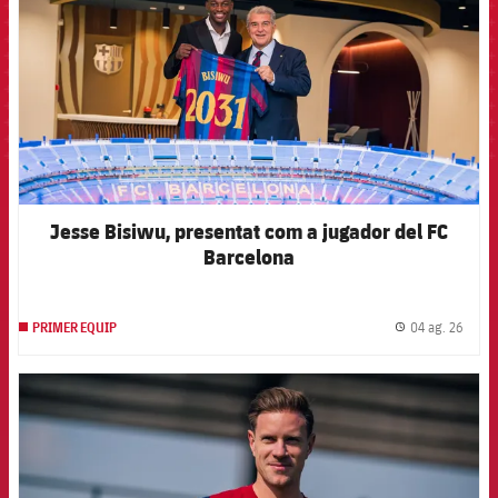
Jesse Bisiwu, presentat com a jugador del FC
Barcelona
04 ag. 26
PRIMER EQUIP
label.
FCB Barcelona badge