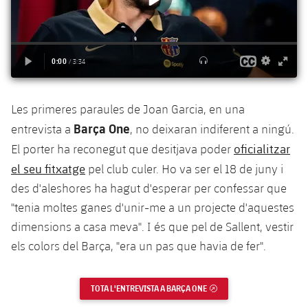
plusicon
més
Serveis Mèdics
Acreditacions
Fotos
Fotos
Infantil A
Entrades
SUB8 B
Calendari
Campus Verano
Actualitat
Accessibilitat
Història
Instal·lacions
Infantil B
Resultats
Resultats
Juvenil
PLUSICON
MÉS
Palmarès
Classificació
Jugadors
Cadet
Primer equip
Les primeres paraules de Joan Garcia, en una
plusicon
més
Barça One
entrevista a
, no deixaran indiferent a ningú.
Jugadors
Classificació
Infantil
Actualitat
Barça Atlètic
oficialitzar
El porter ha reconegut que desitjava poder
plusicon
més
Fotos
el seu fitxatge
pel club culer. Ho va ser el 18 de juny i
Aleví
Calendari
Actualitat
Base
des d'aleshores ha hagut d'esperar per confessar que
plusicon
més
Palmarès
"tenia moltes ganes d'unir-me a un projecte d'aquestes
Entrades
Calendari
Campus Estiu
Actualitat
dimensions a casa meva". I és que pel de Sallent, vestir
Història
els colors del Barça, "era un pas que havia de fer".
Resultats
Resultats
Barça C
PLUSICON
MÉS
Classificació
Jugadors
Junior
TOTA L'ENTREVISTA A BARÇA ONE
ENLLAÇ EXTERN
Informació general
plusicon
més