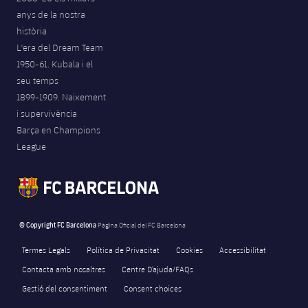
anys de la nostra
història
L'era del Dream Team
1950-61. Kubala i el
seu temps
1899-1909. Naixement
i supervivència
Barça en Champions
League
© Copyright FC Barcelona
Pàgina Oficial del FC Barcelona
Termes Legals
Política de Privacitat
Cookies
Accessibilitat
Contacta amb nosaltres
Centre D’ajuda/FAQs
Gestió del consentiment
Consent choices