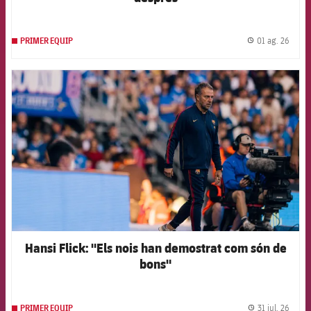
01 ag. 26
PRIMER EQUIP
label.
FCB Barcelona badge
Hansi Flick: "Els nois han demostrat com són de
bons"
31 jul. 26
PRIMER EQUIP