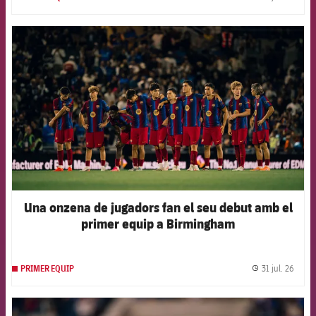
label.
FCB Barcelona badge
Una onzena de jugadors fan el seu debut amb el
primer equip a Birmingham
31 jul. 26
PRIMER EQUIP
label.
FCB Barcelona badge