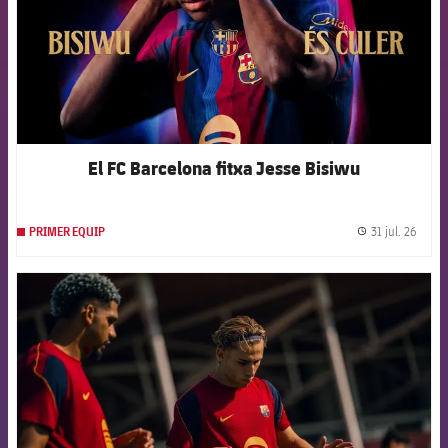
El FC Barcelona fitxa Jesse Bisiwu
31 jul. 26
PRIMER EQUIP
label.
FCB Barcelona badge