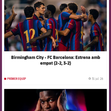
Birmingham City - FC Barcelona: Estrena amb
empat (2-2, 3-2)
31 jul. 26
PRIMER EQUIP
label.
FCB Barcelona badge