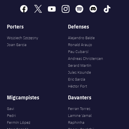
facebook
x
youtube
instagram
spotify
discord
tiktok
Porters
Defenses
Wojciech Szczęsny
Alejandro Balde
Joan Garcia
Ronald Araujo
Pau Cubarsí
Andreas Christensen
Gerard Martín
Jules Kounde
Eric García
Héctor Fort
Migcampistes
Davanters
Gavi
Ferran Torres
Pedri
Lamine Yamal
Fermín López
Raphinha