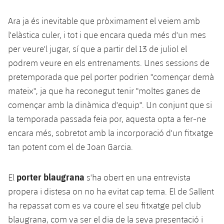
Jugadors
Classificació
Juvenil
Notícies
Atletisme
Ara ja és inevitable que pròximament el veiem amb
plusicon
més
Fotos
l'elàstica culer, i tot i que encara queda més d'un mes
Infantil
Actualitat
Bàsquet en cadira de rodes
per veure'l jugar, sí que a partir del 13 de juliol el
plusicon
més
Història
Aleví
podrem veure en els entrenaments. Unes sessions de
Masculí
Actualitat
Hockey gel
pretemporada que pel porter podrien "començar demà
plusicon
més
Palmarès
mateix", ja que ha reconegut tenir "moltes ganes de
Femení
Jugadors
Actualitat
Hoquei herba
començar amb la dinàmica d'equip". Un conjunt que si
plusicon
més
la temporada passada feia por, aquesta opta a fer-ne
Agenda
Calendari
Jugadors
Notícies
Patinatge artístic
encara més, sobretot amb la incorporació d'un fitxatge
plusicon
més
tan potent com el de Joan Garcia.
Resultats
Calendari
Hockey Herba Masculí
Escola de Patinatge
Actualitat
Classificació
Resultats
porter blaugrana
El
s'ha obert en una entrevista
Hockey Herba Femení
Plantilla
Rugby
plusicon
més
propera i distesa on no ha evitat cap tema. El de Sallent
Classificació
ha repassat com es va coure el seu fitxatge pel club
Agenda
Actualitat
Voleibol
plusicon
més
blaugrana, com va ser el dia de la seva presentació i