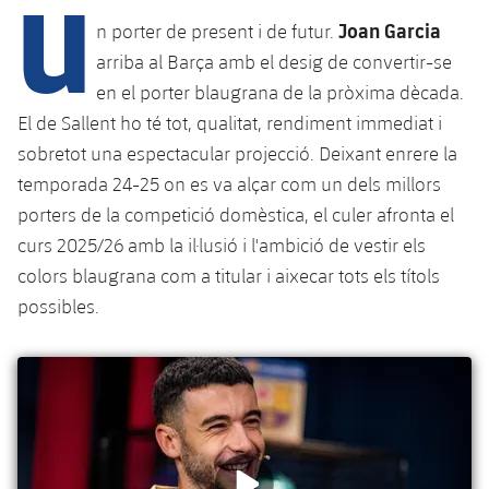
U
Calendari
Campus Estiu
Base
Joan Garcia
n porter de present i de futur.
SUB13
SUB13 B
Entrades
arriba al Barça amb el desig de convertir-se
Barça Atlètic
plusicon
més
PLUSICON
MÉS
en el porter blaugrana de la pròxima dècada.
SUB12
SUB12 C
Gameday Shows
Junior
El de Sallent ho té tot, qualitat, rendiment immediat i
Primer Equip
Instal·lacions
plusicon
més
SUB11 A
sobretot una espectacular projecció. Deixant enrere la
SUB11 C
Resultats
Cadet A
Actualitat
temporada 24-25 on es va alçar com un dels millors
Barça Atlètic
Spotify Camp Nou
plusicon
més
SUB11 B
porters de la competició domèstica, el culer afronta el
Classificacions
Cadet B
Calendari
Actualitat
curs 2025/26 amb la il·lusió i l'ambició de vestir els
Palau Blaugrana
Base
plusicon
més
SUB10 A
colors blaugrana com a titular i aixecar tots els títols
Jugadors
Infantil A
Entrades
Calendari
Estadi Johan Cruyff
Actualitat
possibles.
SUB10 B
PLUSICON
MÉS
Fotos
Infantil B
Resultats
Resultats
Juvenil
Barça Cafe
Primer equip
SUB9 A
plusicon
més
plusicon
més
Història
Mini
Classificació
Classificació
Cadet A
Ciutat Esportiva
Actualitat
SUB9 B
Barça Atlètic
plusicon
més
Serveis
Palmarès
plusicon
més
Jugadors
Jugadors
Cadet B
Calendari
SUB8 A
La Masia
Actualitat
Base