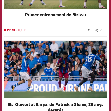
Primer entrenament de Bisiwu
01 ag. 26
PRIMER EQUIP
label.
FCB Barcelona badge
Els Kluivert al Barça: de Patrick a Shane, 28 anys
després