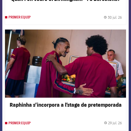
30 jul. 26
PRIMER EQUIP
label.
FCB Barcelona badge
Raphinha s’incorpora a l’stage de pretemporada
29 jul. 26
PRIMER EQUIP
label.