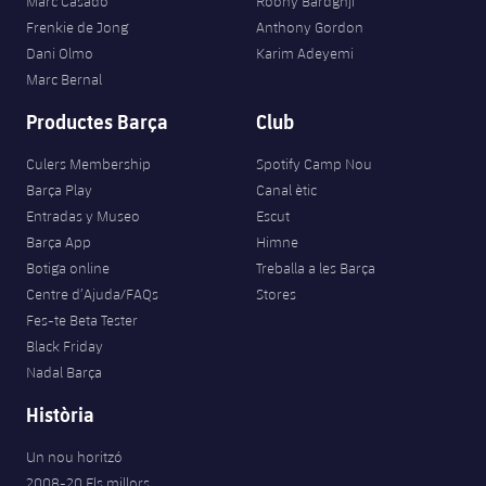
Marc Casadó
Roony Bardghji
Frenkie de Jong
Anthony Gordon
Dani Olmo
Karim Adeyemi
Marc Bernal
Productes Barça
Club
Culers Membership
Spotify Camp Nou
Barça Play
Canal ètic
Entradas y Museo
Escut
Barça App
Himne
Botiga online
Treballa a les Barça
Centre d’Ajuda/FAQs
Stores
Fes-te Beta Tester
Black Friday
Nadal Barça
Història
Un nou horitzó
2008-20 Els millors