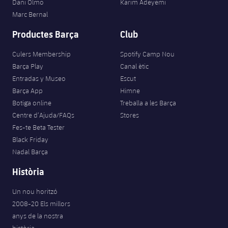
Dani Olmo
Karim Adeyemi
Marc Bernal
Productes Barça
Club
Culers Membership
Spotify Camp Nou
Barça Play
Canal ètic
Entradas y Museo
Escut
Barça App
Himne
Botiga online
Treballa a les Barça
Centre d’Ajuda/FAQs
Stores
Fes-te Beta Tester
Black Friday
Nadal Barça
Història
Un nou horitzó
2008-20 Els millors
anys de la nostra
història