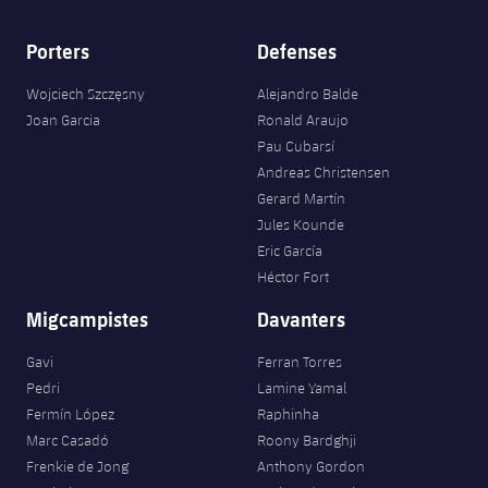
Porters
Defenses
Wojciech Szczęsny
Alejandro Balde
Joan Garcia
Ronald Araujo
Pau Cubarsí
Andreas Christensen
Gerard Martín
Jules Kounde
Eric García
Héctor Fort
Migcampistes
Davanters
Gavi
Ferran Torres
Pedri
Lamine Yamal
Fermín López
Raphinha
Marc Casadó
Roony Bardghji
Frenkie de Jong
Anthony Gordon