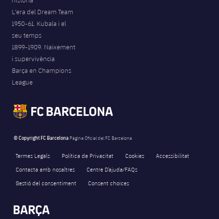
L'era del Dream Team
1950-61. Kubala i el
seu temps
1899-1909. Naixement
i supervivència
Barça en Champions
League
© Copyright FC Barcelona
Pàgina Oficial del FC Barcelona
Termes Legals
Política de Privacitat
Cookies
Accessibilitat
Contacta amb nosaltres
Centre D’ajuda/FAQs
Gestió del consentiment
Consent choices
FORÇA BARÇA
6,797
label.aria.fire
Força Barça
label.aria.forcabarca