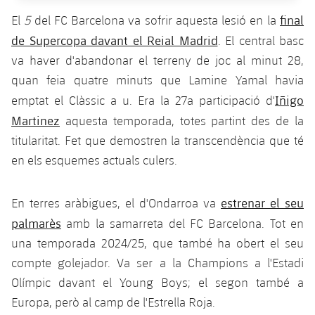
plusicon
més
Serveis Mèdics
Acreditacions
Fotos
Fotos
final
El
5
del FC Barcelona va sofrir aquesta lesió en la
Infantil A
Entrades
SUB8 B
Calendari
Campus Verano
Actualitat
de Supercopa davant el Reial Madrid
. El central basc
Accessibilitat
Història
Instal·lacions
Infantil B
va haver d'abandonar el terreny de joc al minut 28,
Resultats
Resultats
Juvenil
quan feia quatre minuts que Lamine Yamal havia
PLUSICON
MÉS
Palmarès
Classificació
Iñigo
emptat el Clàssic a u. Era la 27a participació d'
Jugadors
Cadet
Primer equip
plusicon
més
Martinez
aquesta temporada, totes partint des de la
Jugadors
Classificació
titularitat. Fet que demostren la transcendència que té
Infantil
Actualitat
Barça Atlètic
plusicon
més
en els esquemes actuals culers.
Fotos
Aleví
Calendari
Actualitat
Base
plusicon
més
estrenar el seu
En terres aràbigues, el d'Ondarroa va
Palmarès
Entrades
Calendari
palmarès
amb la samarreta del FC Barcelona. Tot en
Campus Estiu
Actualitat
Història
una temporada 2024/25, que també ha obert el seu
Resultats
Resultats
Barça C
compte golejador. Va ser a la Champions a l'Estadi
PLUSICON
MÉS
Olímpic davant el Young Boys; el segon també a
Classificació
Jugadors
Junior
Informació general
Europa, però al camp de l'Estrella Roja.
plusicon
més