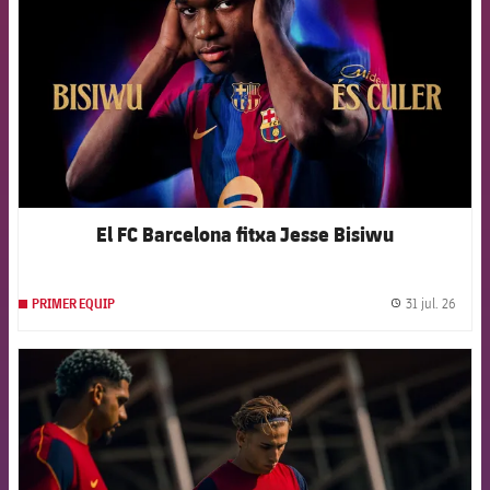
El FC Barcelona fitxa Jesse Bisiwu
31 jul. 26
PRIMER EQUIP
label.
FCB Barcelona badge