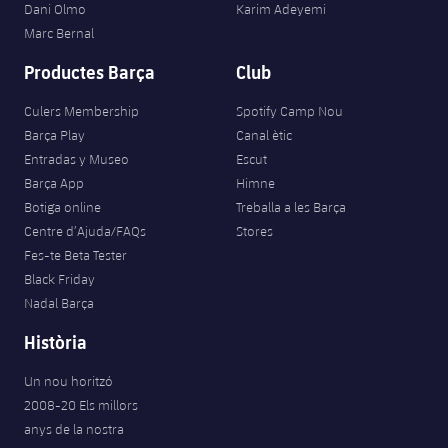
Dani Olmo
Karim Adeyemi
Marc Bernal
Productes Barça
Club
Culers Membership
Spotify Camp Nou
Barça Play
Canal ètic
Entradas y Museo
Escut
Barça App
Himne
Botiga online
Treballa a les Barça
Centre d’Ajuda/FAQs
Stores
Fes-te Beta Tester
Black Friday
Nadal Barça
Història
Un nou horitzó
2008-20 Els millors
anys de la nostra