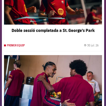
Doble sessió completada a St. George's Park
30 jul. 26
PRIMER EQUIP
label.
FCB Barcelona badge