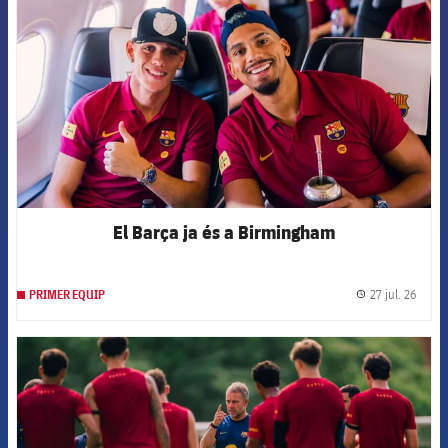
El Barça ja és a Birmingham
27 jul. 26
PRIMER EQUIP
label.
FCB Barcelona badge