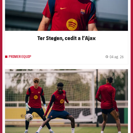
Ter Stegen, cedit a l’Ajax
04 ag. 26
PRIMER EQUIP
label.
FCB Barcelona badge