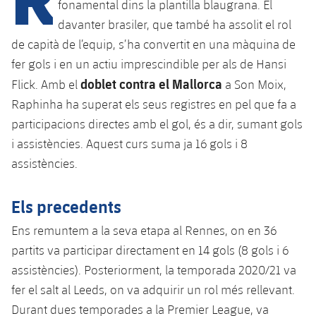
Calendari
fonamental dins la plantilla blaugrana. El
Campus Estiu
Base
davanter brasiler, que també ha assolit el rol
SUB13
SUB13 B
Entrades
Barça Atlètic
de capità de l’equip, s’ha convertit en una màquina de
plusicon
més
PLUSICON
MÉS
SUB12
fer gols i en un actiu imprescindible per als de Hansi
SUB12 C
Gameday Shows
Junior
Primer Equip
doblet contra el Mallorca
Instal·lacions
Flick. Amb el
a Son Moix,
plusicon
més
SUB11 A
SUB11 C
Raphinha ha superat els seus registres en pel que fa a
Resultats
Cadet A
Actualitat
Barça Atlètic
Spotify Camp Nou
participacions directes amb el gol, és a dir, sumant gols
plusicon
més
SUB11 B
i assistències. Aquest curs suma ja 16 gols i 8
Classificacions
Cadet B
Calendari
Actualitat
Palau Blaugrana
Base
assistències.
plusicon
més
SUB10 A
Jugadors
Infantil A
Entrades
Calendari
Estadi Johan Cruyff
Actualitat
Els precedents
SUB10 B
PLUSICON
MÉS
Fotos
Infantil B
Resultats
Resultats
Ens remuntem a la seva etapa al Rennes, on en 36
Juvenil
Barça Cafe
Primer equip
SUB9 A
plusicon
més
plusicon
més
Història
partits va participar directament en 14 gols (8 gols i 6
Mini
Classificació
Classificació
Cadet A
assistències). Posteriorment, la temporada 2020/21 va
Ciutat Esportiva
Actualitat
SUB9 B
Barça Atlètic
plusicon
més
Serveis
Palmarès
fer el salt al Leeds, on va adquirir un rol més rellevant.
plusicon
més
Jugadors
Jugadors
Cadet B
Calendari
Durant dues temporades a la Premier League, va
SUB8 A
La Masia
Actualitat
Base