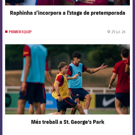
Raphinha s’incorpora a l’stage de pretemporada
29 jul. 26
PRIMER EQUIP
label.
FCB Barcelona badge
Més treball a St. George's Park