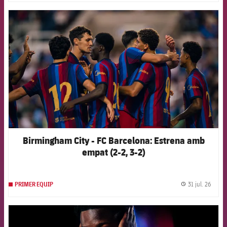
FCB Barcelona badge
Birmingham City - FC Barcelona: Estrena amb
empat (2-2, 3-2)
31 jul. 26
PRIMER EQUIP
label.
FCB Barcelona badge