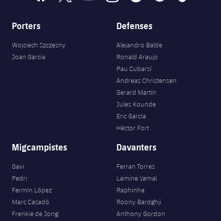
Porters
Defenses
Wojciech Szczęsny
Alejandro Balde
Joan Garcia
Ronald Araujo
Pau Cubarsí
Andreas Christensen
Gerard Martín
Jules Kounde
Eric García
Héctor Fort
Migcampistes
Davanters
Gavi
Ferran Torres
Pedri
Lamine Yamal
Fermín López
Raphinha
Marc Casadó
Roony Bardghji
Frenkie de Jong
Anthony Gordon