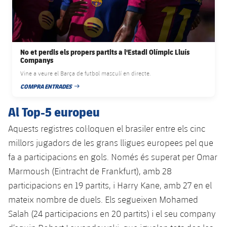
No et perdis els propers partits a l'Estadi Olímpic Lluís
Companys
Vine a veure el Barça de futbol masculí en directe.
COMPRA ENTRADES
DATA DE PUBLICACIÓ
Al Top-5 europeu
Aquests registres col·loquen el brasiler entre els cinc
millors jugadors de les grans lligues europees pel que
fa a participacions en gols. Només és superat per Omar
Marmoush (Eintracht de Frankfurt), amb 28
participacions en 19 partits, i Harry Kane, amb 27 en el
mateix nombre de duels. Els segueixen Mohamed
Salah (24 participacions en 20 partits) i el seu company