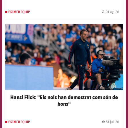
01 ag. 26
PRIMER EQUIP
label.
FCB Barcelona badge
Hansi Flick: "Els nois han demostrat com són de
bons"
31 jul. 26
PRIMER EQUIP
label.