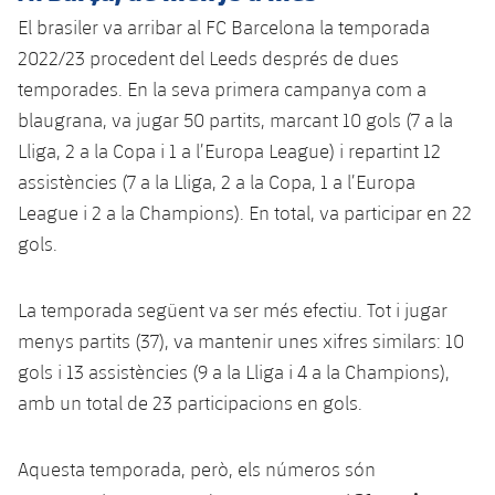
Jugadors
Classificació
Juvenil
El brasiler va arribar al FC Barcelona la temporada
Notícies
Atletisme
plusicon
més
2022/23 procedent del Leeds després de dues
Fotos
Infantil
temporades. En la seva primera campanya com a
Actualitat
Bàsquet en cadira de rodes
plusicon
més
blaugrana, va jugar 50 partits, marcant 10 gols (7 a la
Història
Aleví
Lliga, 2 a la Copa i 1 a l’Europa League) i repartint 12
Masculí
Actualitat
Hockey gel
plusicon
més
Palmarès
assistències (7 a la Lliga, 2 a la Copa, 1 a l’Europa
Femení
League i 2 a la Champions). En total, va participar en 22
Jugadors
Actualitat
Hoquei herba
plusicon
més
gols.
Agenda
Calendari
Jugadors
Notícies
Patinatge artístic
plusicon
més
La temporada següent va ser més efectiu. Tot i jugar
Resultats
Calendari
Hockey Herba Masculí
menys partits (37), va mantenir unes xifres similars: 10
Escola de Patinatge
Actualitat
gols i 13 assistències (9 a la Lliga i 4 a la Champions),
Classificació
Resultats
Hockey Herba Femení
Plantilla
amb un total de 23 participacions en gols.
Rugby
plusicon
més
Classificació
Agenda
Actualitat
Voleibol
Aquesta temporada, però, els números són
plusicon
més