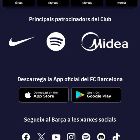
TÍTOLS
TROFEUS
TROFEUS
TROFEUS
Principals patrocinadors del Club
Descarrega la App oficial del FC Barcelona
Segueix al Barça a les xarxes socials
facebook
x
youtube
instagram
spotify
discord
tiktok