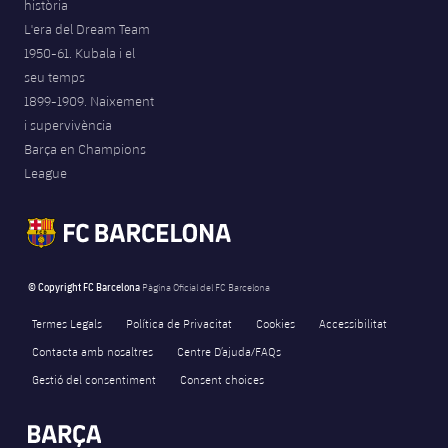
història
L'era del Dream Team
1950-61. Kubala i el
seu temps
1899-1909. Naixement
i supervivència
Barça en Champions
League
© Copyright FC Barcelona
Pàgina Oficial del FC Barcelona
Termes Legals
Política de Privacitat
Cookies
Accessibilitat
Contacta amb nosaltres
Centre D’ajuda/FAQs
Gestió del consentiment
Consent choices
FORÇA BARÇA
4,013
label.aria.fire
Força Barça
label.aria.forcabarca