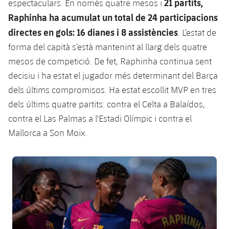
21 partits,
espectaculars. En només quatre mesos i
Jugadors
Notícies
Apunta't a les amateurs
Raphinha ha acumulat un total de 24 participacions
plusicon
més
directes en gols: 16 dianes i 8 assistències
. L’estat de
Calendari
Voleibol masculí
Apunta't a les amateurs
forma del capità s’està mantenint al llarg dels quatre
PLUSICON
MÉS
mesos de competició. De fet, Raphinha continua sent
Resultats
Voleibol femení
Carnet de l'Esportista Amateur
League of Legends
decisiu i ha estat el jugador més determinant del Barça
Classificació
dels últims compromisos. Ha estat escollit MVP en tres
VALORANT Rising
dels últims quatre partits: contra el Celta a Balaídos,
Fotos
contra el Las Palmas a l'Estadi Olímpic i contra el
VALORANT Game Changers
Mallorca a Son Moix.
eFootball
FC Barcelona club badge