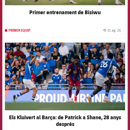
Primer entrenament de Bisiwu
01 ag. 26
PRIMER EQUIP
label.
FCB Barcelona badge
Els Kluivert al Barça: de Patrick a Shane, 28 anys
després