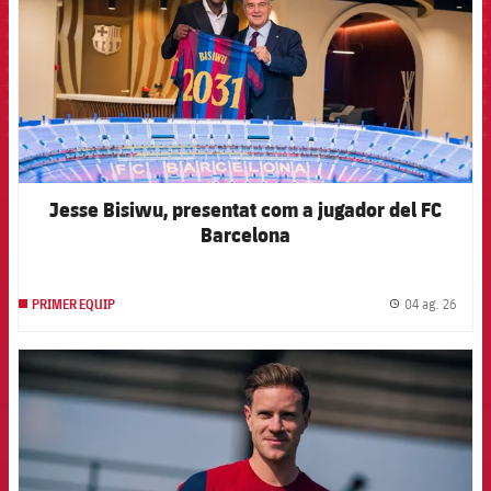
Jesse Bisiwu, presentat com a jugador del FC
Barcelona
04 ag. 26
PRIMER EQUIP
label.
FCB Barcelona badge