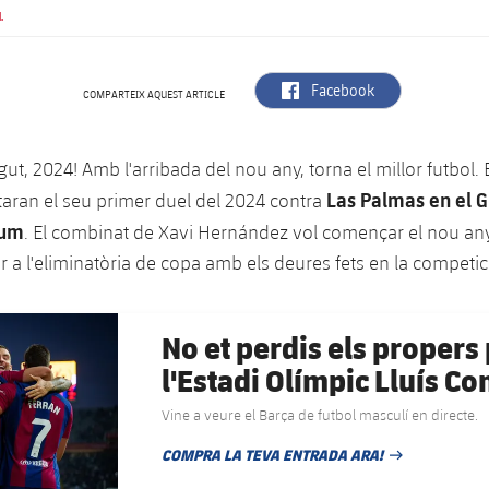
.
label.aria.facebook
Facebook
COMPARTEIX AQUEST ARTICLE
ut, 2024! Amb l'arribada del nou any, torna el millor futbol.
Las Palmas en el 
taran el seu primer duel del 2024 contra
ium
. El combinat de Xavi Hernández vol començar el nou a
bar a l'eliminatòria de copa amb els deures fets en la competi
No et perdis els propers 
l'Estadi Olímpic Lluís 
Vine a veure el Barça de futbol masculí en directe.
COMPRA LA TEVA ENTRADA ARA!
DATA DE PUBLICACIÓ