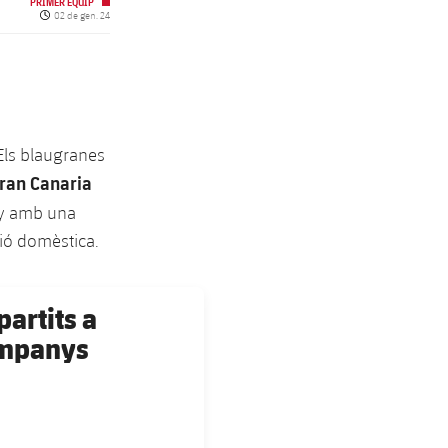
PRIMER EQUIP
Data de publicació
02 de gen. 24
 Els blaugranes
Gran Canaria
ny amb una
ció domèstica.
partits a
Companys