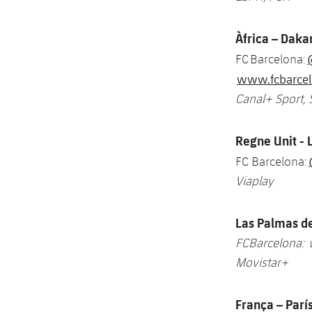
Àfrica – Daka
FC Barcelona:
www.fcbarcel
Canal+ Sport,
Regne Unit - 
FC Barcelona:
Viaplay
Las Palmas de
FCBarcelona:
Movistar+
França – Parí