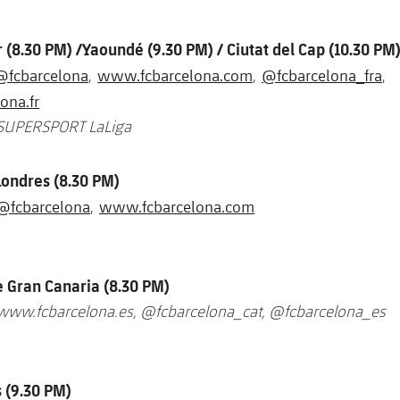
r (8.30 PM) /Yaoundé (9.30 PM) / Ciutat del Cap (10.30 PM
@fcbarcelona
www.fcbarcelona.com
@fcbarcelona_fra
,
,
,
ona.fr
 SUPERSPORT LaLiga
Londres (8.30 PM)
@fcbarcelona
www.fcbarcelona.com
,
 Gran Canaria (8.30 PM)
www.fcbarcelona.es
,
@fcbarcelona_cat
,
@fcbarcelona_es
s (9.30 PM)