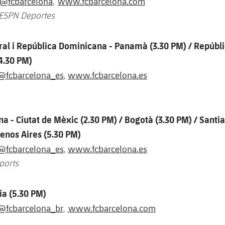
@fcbarcelona
www.fcbarcelona.com
,
 ESPN Deportes
al i República Dominicana - Panamà (3.30 PM) / Repúbl
4.30 PM)
@fcbarcelona_es
www.fcbarcelona.es
,
a - Ciutat de Mèxic (2.30 PM) / Bogotà (3.30 PM) / Santia
uenos Aires (5.30 PM)
@fcbarcelona_es
www.fcbarcelona.es
,
ports
lia (5.30 PM)
@fcbarcelona_br
www.fcbarcelona.com
,