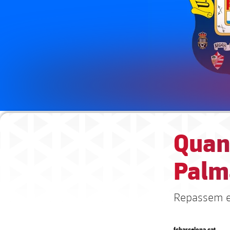
Quan 
Palm
Repassem els
fcbarcelona.cat