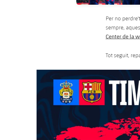
Per no perdre't
sempre, aquest
Center de la w
Tot seguit, re