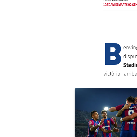
10:30AM DIMARTS 02 GEN
B
enving
dispu
Stad
victòria i arri
FC Barcelona club badge