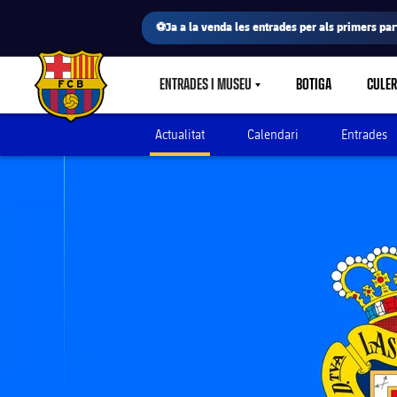
⚽Ja a la venda les entrades per als primers part
ENTRADES I MUSEU
BOTIGA
CULE
LABEL.SHARE.CARETDOWN
FC Barcelona club badge
Actualitat
Calendari
Entrades