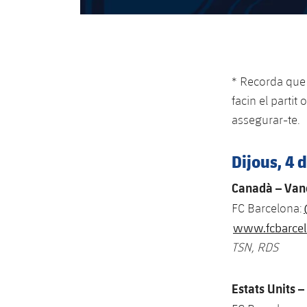
* Recorda que 
facin el partit
assegurar-te.
Dijous, 4 
Canadà – Vanc
FC Barcelona:
www.fcbarce
TSN, RDS
Estats Units –