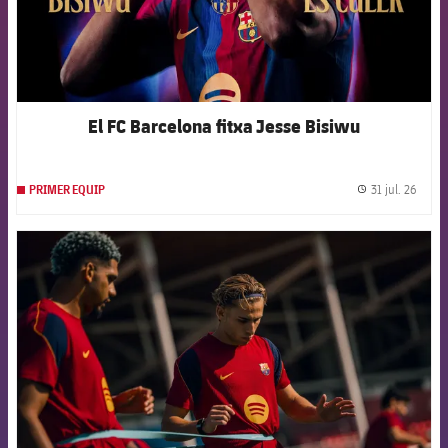
El FC Barcelona fitxa Jesse Bisiwu
31 jul. 26
PRIMER EQUIP
label.
FCB Barcelona badge