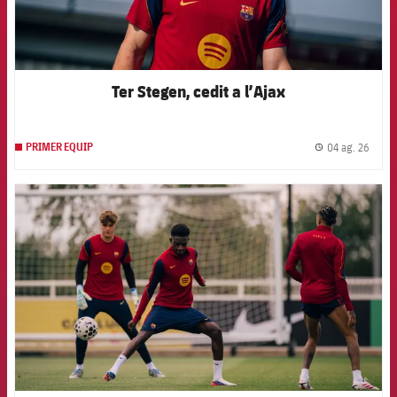
Ter Stegen, cedit a l’Ajax
04 ag. 26
PRIMER EQUIP
label.
FCB Barcelona badge