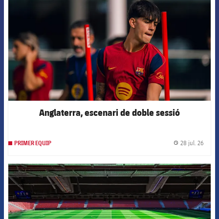
Anglaterra, escenari de doble sessió
28 jul. 26
PRIMER EQUIP
label.
FCB Barcelona badge