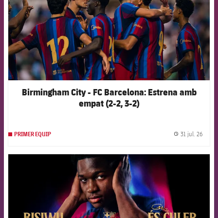
Birmingham City - FC Barcelona: Estrena amb
empat (2-2, 3-2)
31 jul. 26
PRIMER EQUIP
label.
FCB Barcelona badge