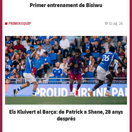
Primer entrenament de Bisiwu
01 ag. 26
PRIMER EQUIP
label.
FCB Barcelona badge
Els Kluivert al Barça: de Patrick a Shane, 28 anys
després