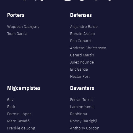
Porters
Defenses
Wojciech Szczęsny
Alejandro Balde
Joan Garcia
Ronald Araujo
Pau Cubarsí
Andreas Christensen
Gerard Martín
Jules Kounde
Eric García
Héctor Fort
Migcampistes
Davanters
Gavi
Ferran Torres
Pedri
Lamine Yamal
Fermín López
Raphinha
Marc Casadó
Roony Bardghji
Frenkie de Jong
Anthony Gordon