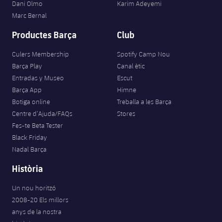
Dani Olmo
Karim Adeyemi
Marc Bernal
Productes Barça
Club
Culers Membership
Spotify Camp Nou
Barça Play
Canal ètic
Entradas y Museo
Escut
Barça App
Himne
Botiga online
Treballa a les Barça
Centre d’Ajuda/FAQs
Stores
Fes-te Beta Tester
Black Friday
Nadal Barça
Història
Un nou horitzó
2008-20 Els millors
anys de la nostra