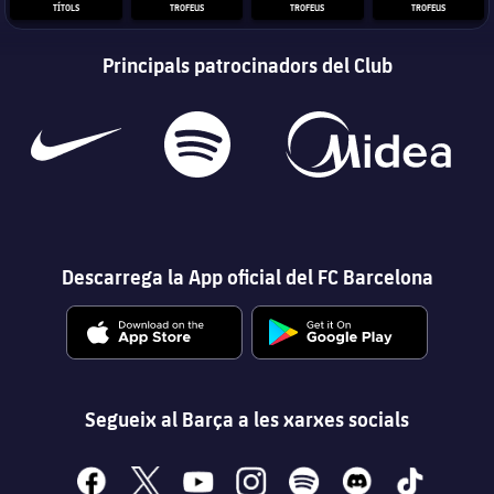
TÍTOLS
TROFEUS
TROFEUS
TROFEUS
Principals patrocinadors del Club
Descarrega la App oficial del FC Barcelona
Segueix al Barça a les xarxes socials
facebook
x
youtube
instagram
spotify
discord
tiktok