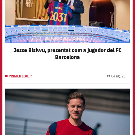
Jesse Bisiwu, presentat com a jugador del FC
Barcelona
04 ag. 26
PRIMER EQUIP
label.
FCB Barcelona badge