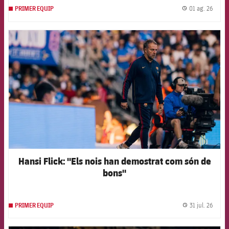
01 ag. 26
PRIMER EQUIP
label.
FCB Barcelona badge
Hansi Flick: "Els nois han demostrat com són de
bons"
31 jul. 26
PRIMER EQUIP
label.