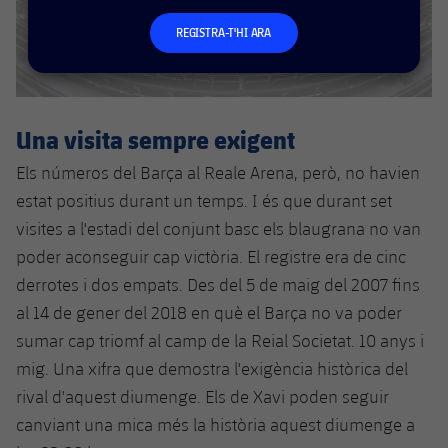
Jugadors
Classificació
Juvenil
Notícies
Atletisme
REGISTRA-T'HI ARA
plusicon
més
Fotos
Infantil
Actualitat
Bàsquet en cadira de rodes
plusicon
més
Història
Aleví
Una visita sempre exigent
Masculí
Actualitat
Hockey gel
plusicon
més
Palmarès
Els números del Barça al Reale Arena, però, no havien
Femení
Jugadors
Actualitat
estat positius durant un temps. I és que durant set
Hoquei herba
plusicon
més
visites a l'estadi del conjunt basc els blaugrana no van
Agenda
Calendari
Jugadors
Notícies
poder aconseguir cap victòria. El registre era de cinc
Patinatge artístic
plusicon
més
derrotes i dos empats. Des del 5 de maig del 2007 fins
Resultats
Calendari
Hockey Herba Masculí
Escola de Patinatge
Actualitat
al 14 de gener del 2018 en què el Barça no va poder
sumar cap triomf al camp de la Reial Societat. 10 anys i
Classificació
Resultats
Hockey Herba Femení
Plantilla
Rugby
mig. Una xifra que demostra l'exigència històrica del
plusicon
més
rival d'aquest diumenge. Els de Xavi poden seguir
Classificació
Agenda
Actualitat
Voleibol
canviant una mica més la història aquest diumenge a
plusicon
més