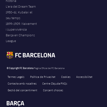
història
L'era del Dream Team
1950-61. Kubala i el
seu temps
1899-1909. Naixement
i supervivència
Barça en Champions
League
© Copyright FC Barcelona
Pàgina Oficial del FC Barcelona
Termes Legals
Política de Privacitat
Cookies
Accessibilitat
Contacta amb nosaltres
Centre D’ajuda/FAQs
Gestió del consentiment
Consent choices
FORÇA BARÇA
2,888
label.aria.fire
Força Barça
label.aria.forcabarca