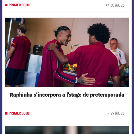
30 jul. 26
PRIMER EQUIP
label.
FCB Barcelona badge
Raphinha s’incorpora a l’stage de pretemporada
29 jul. 26
PRIMER EQUIP
label.
FCB Barcelona badge