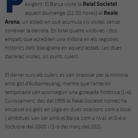
Calendari
Campus Estiu
Base
Reial Societat
exigent. El Barça visita la
Reale
SUB13
aquest diumenge (22.00 hores) al
SUB13 B
Entrades
Barça Atlètic
plusicon
més
Arena
, un estadi en què acumula sis visites sense
PLUSICON
MÉS
SUB12
SUB12 C
conèixer la derrota. En total quatre victòries i dos
Gameday Shows
Junior
Primer Equip
Instal·lacions
plusicon
més
empats que acrediten una millora en els registres
SUB11 A
SUB11 C
Resultats
històrics dels blaugrana en aquest estadi. Les dues
Cadet A
Actualitat
Barça Atlètic
Spotify Camp Nou
plusicon
més
darreres visites, sis punts culers.
SUB11 B
Classificacions
Cadet B
Calendari
Actualitat
Palau Blaugrana
Base
plusicon
més
SUB10 A
El darrer curs els culers es van imposar per la mínima
Jugadors
Infantil A
Entrades
amb gol d'Aubameyang, mentre que l'anterior
Calendari
Estadi Johan Cruyff
Actualitat
SUB10 B
PLUSICON
MÉS
temporada van aconseguir una golejada històrica (1-6).
Fotos
Infantil B
Resultats
Resultats
Curiosament, des del 1995 la Reial Societat només ha
Juvenil
Barça Cafe
Primer equip
SUB9 A
plusicon
més
plusicon
més
Història
encaixat sis gols en Lliga en dues ocasions com a local.
Mini
Classificació
Classificació
Cadet A
I ambdues van ser amb el Barça com a rival: el 0-6 a
Ciutat Esportiva
Actualitat
SUB9 B
Barça Atlètic
plusicon
més
Serveis
Palmarès
l'octubre del 2000 i l'1-6 del març del 2021.
plusicon
més
Jugadors
Jugadors
Cadet B
Calendari
SUB8 A
La Masia
Actualitat
Base