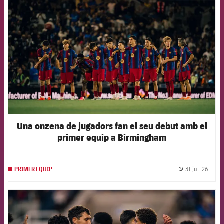
FCB Barcelona badge
Una onzena de jugadors fan el seu debut amb el
primer equip a Birmingham
31 jul. 26
PRIMER EQUIP
label.
FCB Barcelona badge