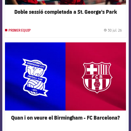
Doble sessió completada a St. George's Park
30 jul. 26
PRIMER EQUIP
label.
FCB Barcelona badge
Quan i on veure el Birmingham - FC Barcelona?