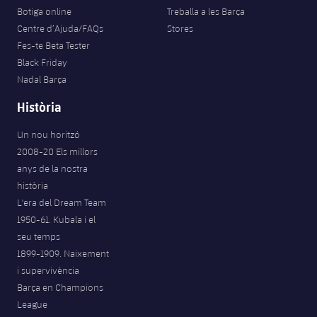
Botiga online
Treballa a les Barça
Centre d’Ajuda/FAQs
Stores
Fes-te Beta Tester
Black Friday
Nadal Barça
Història
Un nou horitzó
2008-20 Els millors
anys de la nostra
història
L'era del Dream Team
1950-61. Kubala i el
seu temps
1899-1909. Naixement
i supervivència
Barça en Champions
League