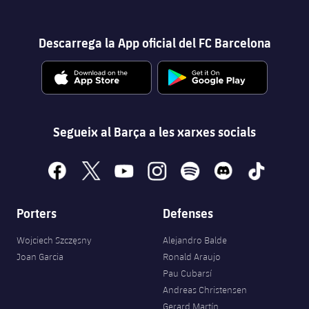
Descarrega la App oficial del FC Barcelona
plusicon
més
Instal·lacions
Spotify Camp Nou
Segueix al Barça a les xarxes socials
Palau Blaugrana
facebook
x
youtube
instagram
spotify
discord
tiktok
Estadi Johan Cruyff
Porters
Defenses
Barça Cafe
Wojciech Szczęsny
Alejandro Balde
plusicon
més
Joan Garcia
Ronald Araujo
Ciutat Esportiva
Pau Cubarsí
Serveis
plusicon
més
Andreas Christensen
La Masia
Gerard Martín