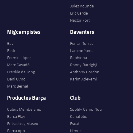
Serveis Mèdics
Acreditacions
Jules Kounde
Eric García
Accessibilitat
Héctor Fort
Instal·lacions
Migcampistes
Davanters
Gavi
Ferran Torres
Pedri
Lamine Yamal
Fermín López
Raphinha
Marc Casadó
Roony Bardghji
Frenkie de Jong
Anthony Gordon
Dani Olmo
Karim Adeyemi
Marc Bernal
Productes Barça
Club
Culers Membership
Spotify Camp Nou
Barça Play
Canal ètic
Entradas y Museo
Escut
Barça App
Himne