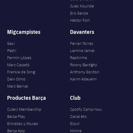
Serveis Mèdics
Acreditacions
Jules Kounde
Eric García
Accessibilitat
Héctor Fort
Instal·lacions
Migcampistes
Davanters
Gavi
Ferran Torres
Pedri
Lamine Yamal
Fermín López
Raphinha
Marc Casadó
Roony Bardghji
Frenkie de Jong
Anthony Gordon
Dani Olmo
Karim Adeyemi
Marc Bernal
Productes Barça
Club
Culers Membership
Spotify Camp Nou
Barça Play
Canal ètic
Entradas y Museo
Escut
Barça App
Himne