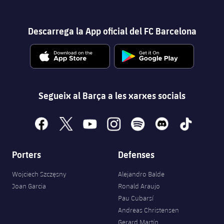
Descarrega la App oficial del FC Barcelona
plusicon
més
Instal·lacions
Spotify Camp Nou
Segueix al Barça a les xarxes socials
Palau Blaugrana
facebook
x
youtube
instagram
spotify
discord
tiktok
Estadi Johan Cruyff
Porters
Defenses
Barça Cafe
Wojciech Szczęsny
Alejandro Balde
plusicon
més
Joan Garcia
Ronald Araujo
Ciutat Esportiva
Pau Cubarsí
Serveis
plusicon
més
Andreas Christensen
La Masia
Gerard Martín