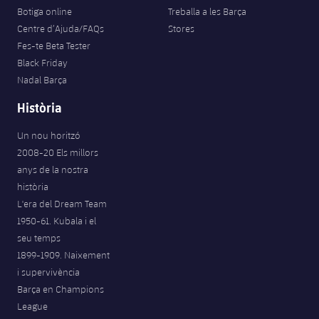
Botiga online
Treballa a les Barça
Centre d’Ajuda/FAQs
Stores
Fes-te Beta Tester
Black Friday
Nadal Barça
Història
Un nou horitzó
2008-20 Els millors
anys de la nostra
història
L'era del Dream Team
1950-61. Kubala i el
seu temps
1899-1909. Naixement
i supervivència
Barça en Champions
League