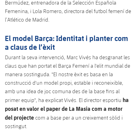
Bermúdez, entrenadora de la Selección Española
Serveis Mèdics
Acreditacions
Femenina, i Lola Romero, directora del futbol femení de
Accessibilitat
l’Atlético de Madrid.
Instal·lacions
El model Barça: Identitat i planter com
a claus de l’èxit
Durant la seva intervenció, Marc Vivés ha desgranat les
claus que han portat el Barça Femení a l'elit mundial de
manera sostinguda. "El nostre èxit es basa en la
construcció d'un model propi, estable i reconeixible,
amb una idea de joc comuna des de la base fins al
ha
primer equip", ha explicat Vivés. El director esportiu
posat en valor el paper de La Masia com a motor
del projecte
com a base per a un creixement sòlid i
sostingut.