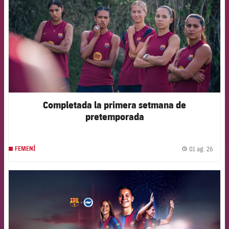
Completada la primera setmana de
pretemporada
01 ag. 26
FEMENÍ
label.
FCB Barcelona badge