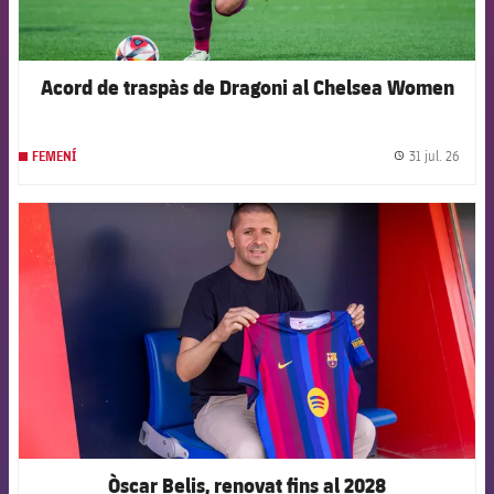
Acord de traspàs de Dragoni al Chelsea Women
31 jul. 26
FEMENÍ
label.
FCB Barcelona badge
Òscar Belis, renovat fins al 2028