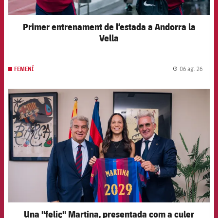
Primer entrenament de l’estada a Andorra la
Vella
06 ag. 26
FEMENÍ
label.
FCB Barcelona badge
Una "feliç" Martina, presentada com a culer