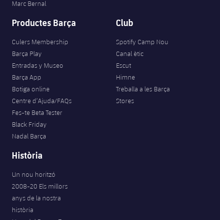
Marc Bernal
Productes Barça
Club
Culers Membership
Spotify Camp Nou
Barça Play
Canal ètic
Entradas y Museo
Escut
Barça App
Himne
Botiga online
Treballa a les Barça
Centre d’Ajuda/FAQs
Stores
Fes-te Beta Tester
Black Friday
Nadal Barça
Història
Un nou horitzó
2008-20 Els millors
anys de la nostra
història