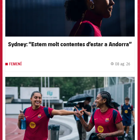
Sydney: “Estem molt contentes d’estar a Andorra”
08 ag. 26
FEMENÍ
label.
FCB Barcelona badge