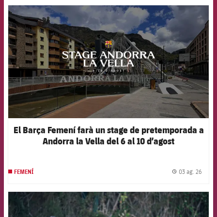
FCB Barcelona badge
El Barça Femení farà un stage de pretemporada a
Andorra la Vella del 6 al 10 d’agost
03 ag. 26
FEMENÍ
label.
FCB Barcelona badge