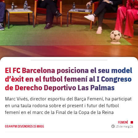
plusicon
més
Junta Directiva
plusicon
més
Estructura executiva
Barça Academy
plusicon
més
Organigrames
Més que un club
chevron-right
label.aria.chevronright
El FC Barcelona posiciona el seu model
Dècada a dècada
d’èxit en el futbol femení al I Congreso
Òrgans
Masia 360
chevron-right
label.aria.chevronright
de Derecho Deportivo Las Palmas
Presidents
Marc Vivés, director esportiu del Barça Femení, ha participat
Documents
La Masia
chevron-right
label.aria.chevronright
Jugadors de llegenda
en una taula rodona sobre el present i futur del futbol
femení en el marc de la Final de la Copa de la Reina
Comissions i òrgans
Entrenadors
chevron-right
label.aria.chevronright
FEMENÍ
Data de publicac
03:44PM DIVENDRES 15 MAIG
15 de maig 26
Centre de documentació