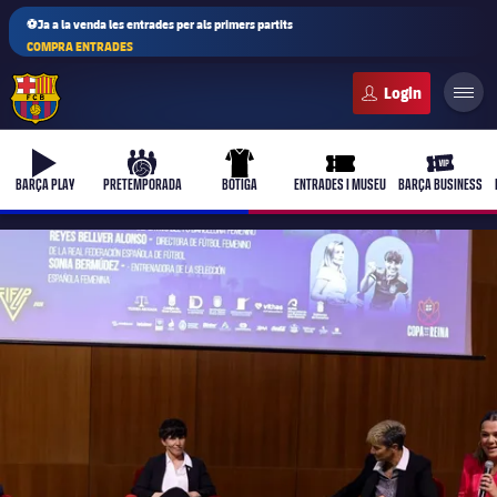
⚽Ja a la venda les entrades per als primers partits
COMPRA ENTRADES
FC Barcelona club badge
b-play
culers-ball
uniform
ticket-full
ticket-vi
BARÇA PLAY
PRETEMPORADA
BOTIGA
ENTRADES I MUSEU
BARÇA BUSINESS