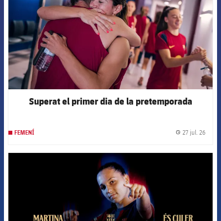
Superat el primer dia de la pretemporada
27 jul. 26
FEMENÍ
label.
FCB Barcelona badge