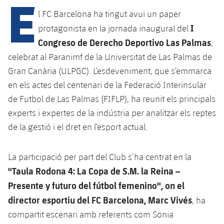
E
l FC Barcelona ha tingut avui un paper
I
protagonista en la jornada inaugural del
plusicon
més
Congreso de Derecho Deportivo Las Palmas
,
celebrat al Paranimf de la Universitat de Las Palmas de
Instal·lacions
Gran Canària (ULPGC). L’esdeveniment, que s’emmarca
en els actes del centenari de la Federació Interinsular
Spotify Camp Nou
de Futbol de Las Palmas (FIFLP), ha reunit els principals
Palau Blaugrana
experts i expertes de la indústria per analitzar els reptes
de la gestió i el dret en l’esport actual.
Estadi Johan Cruyff
La participació per part del Club s’ha centrat en la
Barça Cafe
"Taula Rodona 4: La Copa de S.M. la Reina –
plusicon
més
Presente y futuro del fútbol femenino", on el
Ciutat Esportiva
director esportiu del FC Barcelona, Marc Vivés
, ha
Serveis
plusicon
més
compartit escenari amb referents com Sonia
La Masia