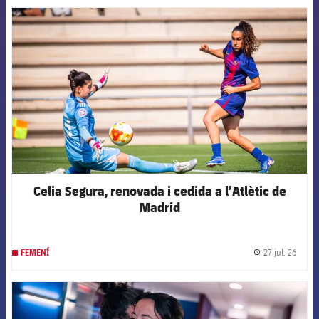
FCB Barcelona badge
Celia Segura, renovada i cedida a l’Atlètic de
Madrid
27 jul. 26
FEMENÍ
label.
FCB Barcelona badge