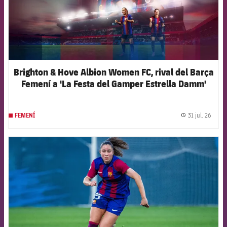
Brighton & Hove Albion Women FC, rival del Barça
Femení a 'La Festa del Gamper Estrella Damm'
31 jul. 26
FEMENÍ
label.
FCB Barcelona badge