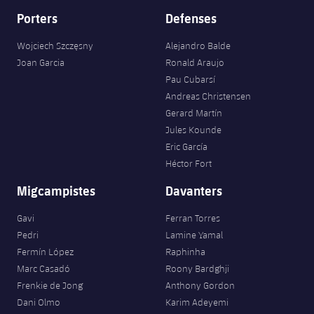
Porters
Defenses
Wojciech Szczęsny
Alejandro Balde
Joan Garcia
Ronald Araujo
Pau Cubarsí
Andreas Christensen
Gerard Martín
Jules Kounde
Eric García
Héctor Fort
Migcampistes
Davanters
Gavi
Ferran Torres
Pedri
Lamine Yamal
Fermín López
Raphinha
Marc Casadó
Roony Bardghji
Frenkie de Jong
Anthony Gordon
Dani Olmo
Karim Adeyemi