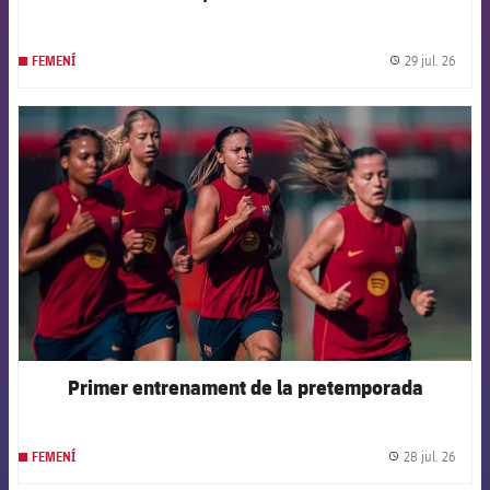
29 jul. 26
FEMENÍ
label.
FCB Barcelona badge
Primer entrenament de la pretemporada
28 jul. 26
FEMENÍ
label.