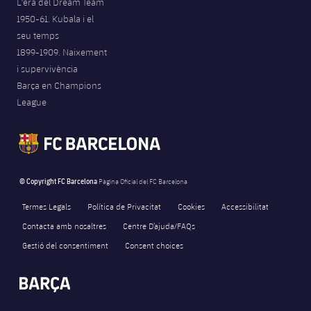
L'era del Dream Team
1950-61. Kubala i el
seu temps
1899-1909. Naixement
i supervivència
Barça en Champions
League
© Copyright FC Barcelona
Pàgina Oficial del FC Barcelona
Termes Legals
Política de Privacitat
Cookies
Accessibilitat
Contacta amb nosaltres
Centre D’ajuda/FAQs
Gestió del consentiment
Consent choices
FORÇA BARÇA
164
label.aria.fire
Força Barça
label.aria.forcabarca