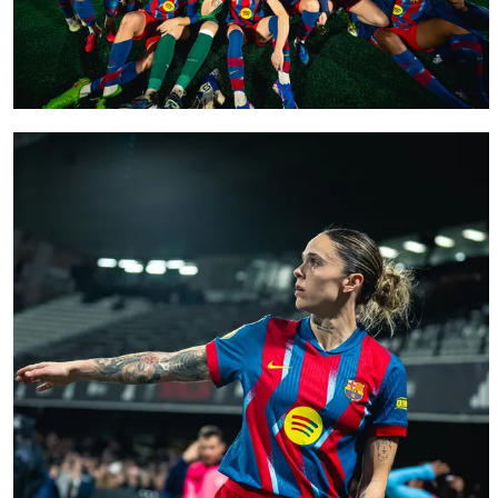
FC Barcelona club badge