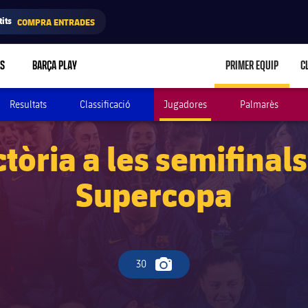
its
COMPRA ENTRADES
RS
BARÇA PLAY
PRIMER EQUIP
C
LABEL.ARIA.C
Resultats
Classificació
Jugadores
Palmarès
ctòria a les semifinals
Supercopa
30
Icona de càmera