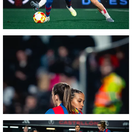
FC Barcelona club badge
FC Barcelona club badge