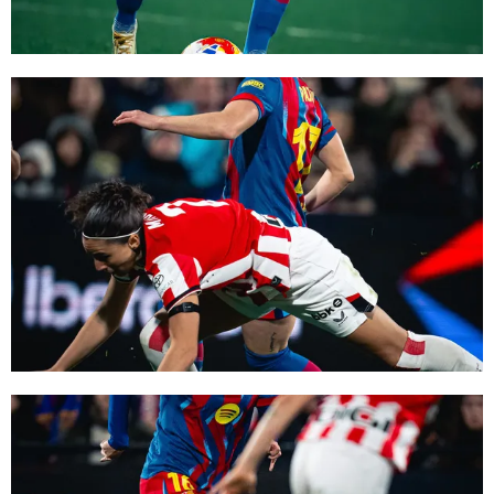
FC Barcelona club badge
FC Barcelona club badge