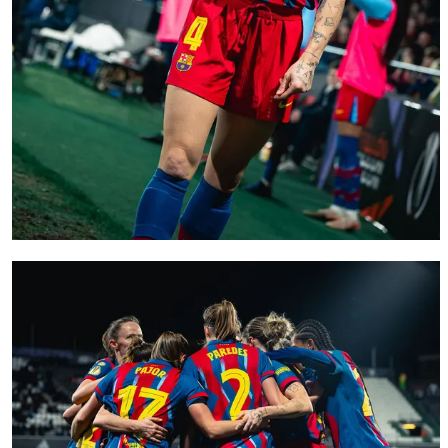
FC Barcelona club badge