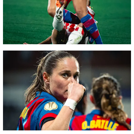
FC Barcelona club badge