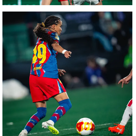
FC Barcelona club badge