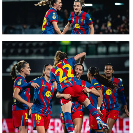
FC Barcelona club badge