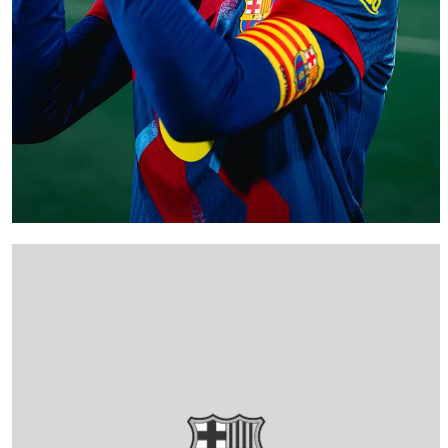
FC Barcelona club badge