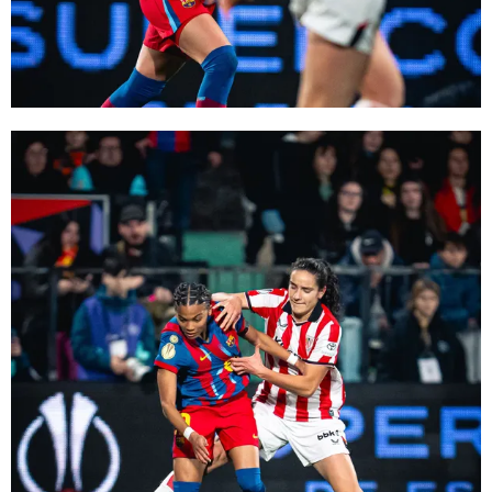
FC Barcelona club badge