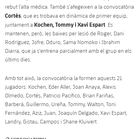
rebut l’alta mèdica. També s’afegeixen a la convocatòria
Cortés
, que es trobava en dinàmica de primer equip,
Kochen, Tommy i Xavi Espart
juntament a
. Es
mantenen, però, les baixes per lesió de Roger, Dani
Rodríguez, Jofre, Oduro, Sama Nomoko i Ibrahim
Diarra, que ja s'entrena parcialment amb el grup en els
últims dies.
Amb tot això, la convocatòria la formen aquests 21
jugadors: Kochen, Eder Aller, Joan Anaya, Alexis
Olmedo, Cortés, Patricio Pacifico, Brian Fariñas,
Barberá, Guillermo, Ureña, Tommy, Walton, Toni
Fernández, Aziz, Juan, Joaquín Delgado, Xavi Espart,
Landry, Gistau, Campos i Shane Kluivert.