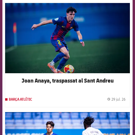
FCB Barcelona badge
Joan Anaya, traspassat al Sant Andreu
29 jul. 26
BARÇA ATLÈTIC
label.
FCB Barcelona badge