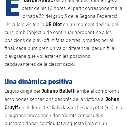
E
l
disputarà aquest diumenge, a
partir de les 18 hores, el partit corresponent a la
jornada 32 del grup 3 de la Segona Federació.
plusicon
més
UE Olot
Els culers visiten la
en un moment decisiu del
curs, amb l’objectiu de continuar apropant-se a les
Instal·lacions
posicions de play-off. A falta de tres jornades per al
final, cada punt pren un valor diferencial per un filial
Spotify Camp Nou
blaugrana que vol estar en les posicions
Palau Blaugrana
capdavanteres de la classificació.
Estadi Johan Cruyff
Una dinàmica positiva
Juliano Belletti
L’equip dirigit per
arriba al compromís
Barça Cafe
Johan
amb bones sensacions després de la victòria al
plusicon
més
Cruyff
en el derbi de filials davant l’Espanyol B (3-1). Els
Ciutat Esportiva
Serveis
blaugrana encadenen dos triomfs consecutius i
plusicon
més
buscaran donar continuïtat a aquesta línia en un
La Masia