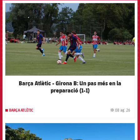
FCB Barcelona badge
Barça Atlètic - Girona B: Un pas més en la
preparació (1-1)
08 ag. 26
BARÇA ATLÈTIC
label.
FCB Barcelona badge