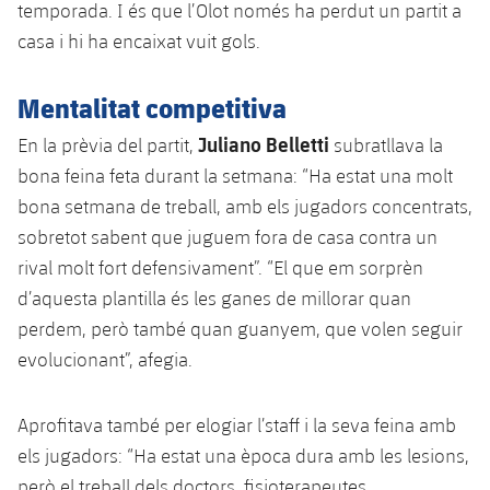
temporada. I és que l’Olot només ha perdut un partit a
casa i hi ha encaixat vuit gols.
Mentalitat competitiva
Juliano Belletti
En la prèvia del partit,
subratllava la
bona feina feta durant la setmana: “Ha estat una molt
bona setmana de treball, amb els jugadors concentrats,
sobretot sabent que juguem fora de casa contra un
rival molt fort defensivament”. “El que em sorprèn
d’aquesta plantilla és les ganes de millorar quan
perdem, però també quan guanyem, que volen seguir
evolucionant”, afegia.
Aprofitava també per elogiar l’staff i la seva feina amb
els jugadors: “Ha estat una època dura amb les lesions,
però el treball dels doctors, fisioterapeutes,