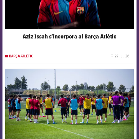
Aziz Issah s’incorpora al Barça Atlètic
27 jul. 26
BARÇA ATLÈTIC
label.
FCB Barcelona badge