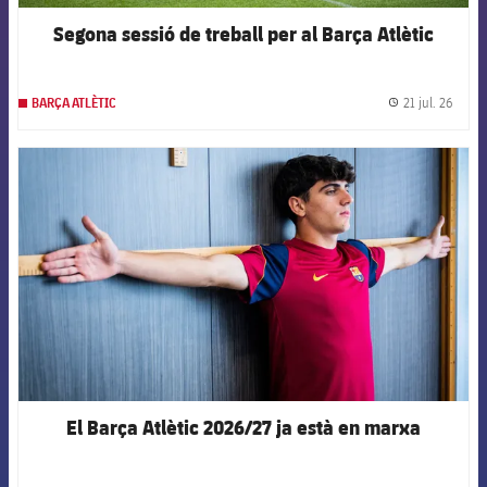
Segona sessió de treball per al Barça Atlètic
21 jul. 26
BARÇA ATLÈTIC
label.
FCB Barcelona badge
El Barça Atlètic 2026/27 ja està en marxa