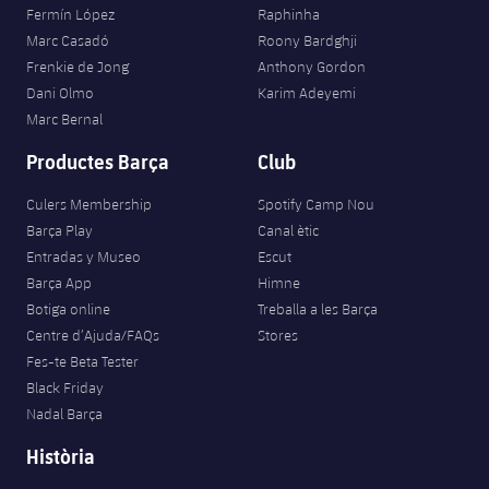
Fermín López
Raphinha
Marc Casadó
Roony Bardghji
Frenkie de Jong
Anthony Gordon
Dani Olmo
Karim Adeyemi
Marc Bernal
Productes Barça
Club
Culers Membership
Spotify Camp Nou
Barça Play
Canal ètic
Entradas y Museo
Escut
Barça App
Himne
Botiga online
Treballa a les Barça
Centre d’Ajuda/FAQs
Stores
Fes-te Beta Tester
Black Friday
Nadal Barça
Història