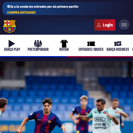
⚽Ja a la venda les entrades per als primers partits
COMPRA ENTRADES
FC Barcelona club badge
b-play
culers-ball
uniform
ticket-full
ticket-vi
BARÇA PLAY
PRETEMPORADA
BOTIGA
ENTRADES I MUSEU
BARÇA BUSINESS