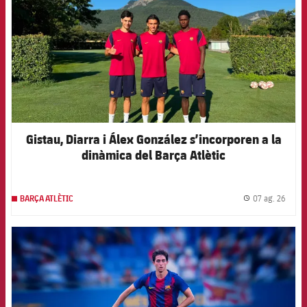
Gistau, Diarra i Álex González s’incorporen a la
dinàmica del Barça Atlètic
07 ag. 26
BARÇA ATLÈTIC
label.
FCB Barcelona badge