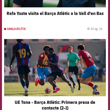
Rafa Yuste visita el Barça Atlètic a la Vall d'en Bas
03 ag. 26
BARÇA ATLÈTIC
label.
FCB Barcelona badge
UE Tona - Barça Atlètic: Primera presa de
contacte (2-1)