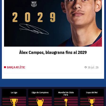
Àlex Campos, blaugrana fins al 2029
16 jul. 26
BARÇA ATLÈTIC
label.
La Liga
Lliga de Campions
Mundial de Clubs
Copa del Rei
FIFA