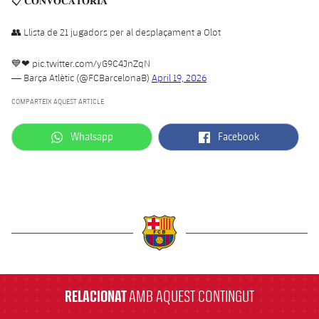
📋 𝐂𝐎𝐍𝐕𝐎𝐂𝐀𝐓𝐎̀𝐑𝐈𝐀
👥 Llista de 21 jugadors per al desplaçament a Olot
💙❤
pic.twitter.com/yG9C4JnZqN
— Barça Atlètic (@FCBarcelonaB)
April 19, 2026
COMPARTEIX AQUEST ARTICLE
label.aria.whatsapp
label.aria.facebook
Whatsapp
Facebook
label.aria.barcelona
RELACIONAT
AMB AQUEST CONTINGUT