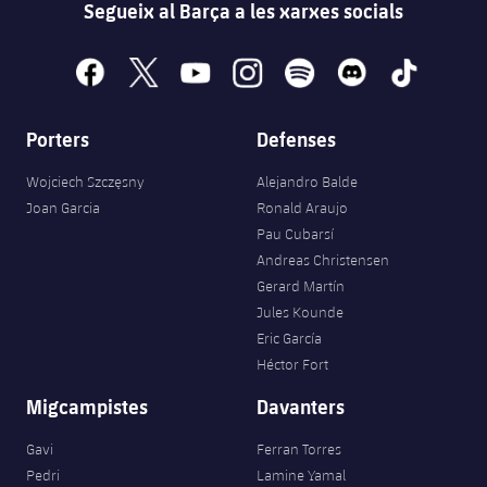
Segueix al Barça a les xarxes socials
facebook
x
youtube
instagram
spotify
discord
tiktok
Porters
Defenses
Wojciech Szczęsny
Alejandro Balde
Joan Garcia
Ronald Araujo
Pau Cubarsí
Andreas Christensen
Gerard Martín
Jules Kounde
Eric García
Héctor Fort
Migcampistes
Davanters
Gavi
Ferran Torres
Pedri
Lamine Yamal