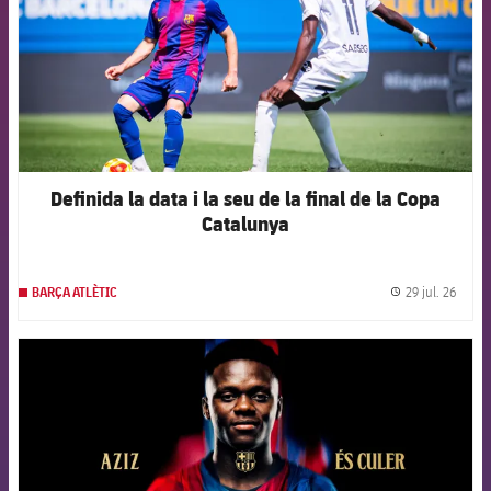
Definida la data i la seu de la final de la Copa
Catalunya
29 jul. 26
BARÇA ATLÈTIC
label.
FCB Barcelona badge