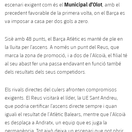
Serveis Mèdics
Municipal d’Olot
escenari exigent com és el
, amb el
Acreditacions
precedent favorable de la primera volta, on el Barça es
Accessibilitat
Instal·lacions
va imposar a casa per dos gols a zero.
Sisè amb 48 punts, el Barça Atlètic es manté de ple en
la lluita per l’ascens. A només un punt del Reus, que
marca la zona de promoció, i a dos de l’Alcoià, el filial té
al seu abast fer una passa endavant en funció també
dels resultats dels seus competidors.
Els rivals directes del culers afronten compromisos
exigents. El Reus visitarà el líder, la UE Sant Andreu,
que podria certificar l’ascens directe sempre i quan
iguali el resultat de l’Atlètic Balears, mentre que l’Alcoià
es desplaça a Andratx, un equip que es juga la
permanència. Tot això deixa un escenari que pot obrir