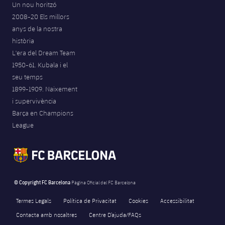
Un nou horitzó
2008-20 Els millors
anys de la nostra
història
L'era del Dream Team
1950-61. Kubala i el
seu temps
1899-1909. Naixement
i supervivència
Barça en Champions
League
© Copyright FC Barcelona
Pàgina Oficial del FC Barcelona
Termes Legals
Política de Privacitat
Cookies
Accessibilitat
Contacta amb nosaltres
Centre D’ajuda/FAQs