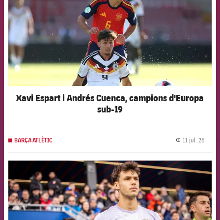
Xavi Espart i Andrés Cuenca, campions d'Europa
sub-19
11 jul. 26
BARÇA ATLÈTIC
label.
FCB Barcelona badge