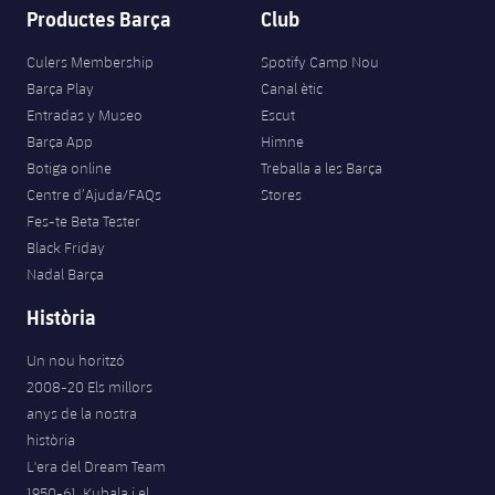
Productes Barça
Club
Culers Membership
Spotify Camp Nou
Barça Play
Canal ètic
Entradas y Museo
Escut
Barça App
Himne
Botiga online
Treballa a les Barça
Centre d’Ajuda/FAQs
Stores
Fes-te Beta Tester
Black Friday
Nadal Barça
Història
Un nou horitzó
2008-20 Els millors
anys de la nostra
història
L'era del Dream Team
1950-61. Kubala i el