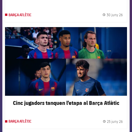
30 juny 26
BARÇA ATLÈTIC
label.
FCB Barcelona badge
Cinc jugadors tanquen l’etapa al Barça Atlètic
25 juny 26
BARÇA ATLÈTIC
label.