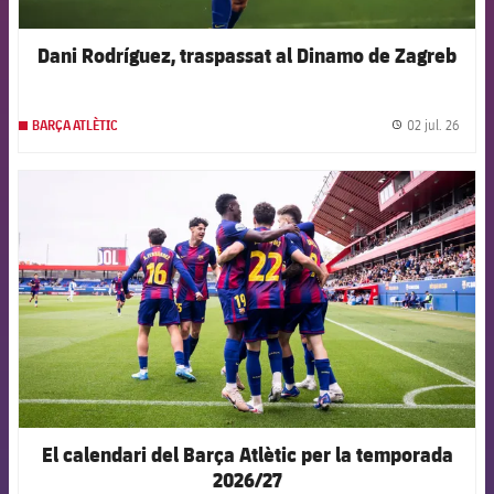
Dani Rodríguez, traspassat al Dinamo de Zagreb
02 jul. 26
BARÇA ATLÈTIC
label.
FCB Barcelona badge
El calendari del Barça Atlètic per la temporada
2026/27