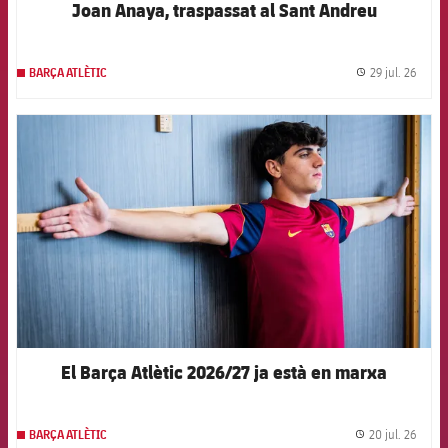
Joan Anaya, traspassat al Sant Andreu
29 jul. 26
BARÇA ATLÈTIC
label.
FCB Barcelona badge
El Barça Atlètic 2026/27 ja està en marxa
20 jul. 26
BARÇA ATLÈTIC
label.