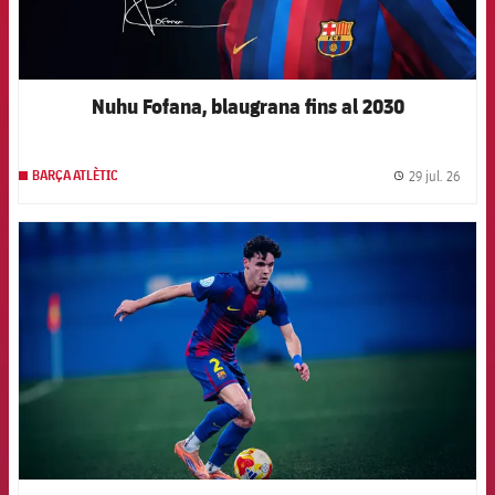
Nuhu Fofana, blaugrana fins al 2030
29 jul. 26
BARÇA ATLÈTIC
label.
FCB Barcelona badge