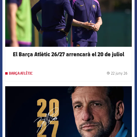
El Barça Atlètic 26/27 arrencarà el 20 de juliol
22 juny 26
BARÇA ATLÈTIC
label.
FCB Barcelona badge