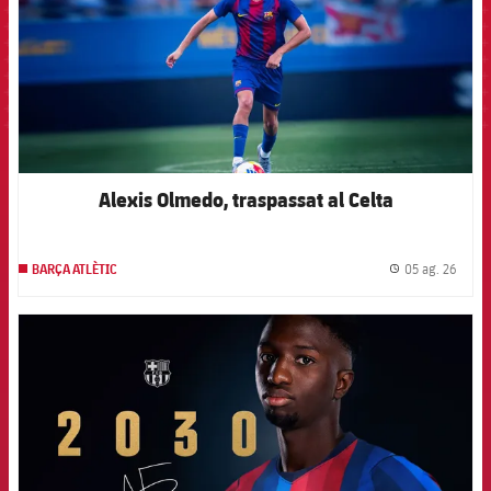
Alexis Olmedo, traspassat al Celta
05 ag. 26
BARÇA ATLÈTIC
label.
FCB Barcelona badge