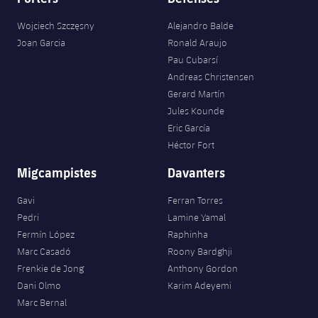
Wojciech Szczęsny
Alejandro Balde
Joan Garcia
Ronald Araujo
Pau Cubarsí
Andreas Christensen
Gerard Martín
Jules Kounde
Eric García
Héctor Fort
Migcampistes
Davanters
Gavi
Ferran Torres
Pedri
Lamine Yamal
Fermín López
Raphinha
Marc Casadó
Roony Bardghji
Frenkie de Jong
Anthony Gordon
Dani Olmo
Karim Adeyemi
Marc Bernal