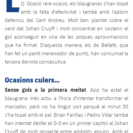
1). Ocasió rere ocasió, els blaugranes s'han topat
amb la falta d'efectivitat i també amb l'aplom
plusicon
més
defensiu del Sant Andreu. Molt ben plantat sobre el
verd del Johan Cruyff i molt concentrat en sostenir el
Instal·lacions
gol aconseguit en una de les poques aproximacions
que ha firmat. D'aquesta manera, els de Belletti, que
Spotify Camp Nou
han fet un partit mereixedor de punts, han consumat la
tercera derrota consecutiva.
Palau Blaugrana
Ocasions culers...
Estadi Johan Cruyff
Sense gols a la primera meitat
. Aziz ha estat el
blaugrana més actiu a l'hora d'intentar transformar el
Barça Cafe
plusicon
més
marcador, però no ha tingut sort perquè al minut 30
s'ha topat amb el pal. Brian Fariñas i Pedro Villar també
Ciutat Esportiva
Serveis
han intentat desfer el 0-0 en un primer capítol al Johan
plusicon
més
La Masia
Cruyff de molt respecte entre ambdós equips. Amb el