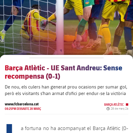
plusicon
més
Junta Directiva
plusicon
més
Estructura executiva
Barça Academy
plusicon
més
Organigrames
Més que un club
chevron-right
label.aria.chevronright
Barça Atlètic - UE Sant Andreu: Sense
Dècada a dècada
recompensa (0-1)
Òrgans
Masia 360
chevron-right
label.aria.chevronright
Presidents
De nou, els culers han generat prou ocasions per sumar gol,
però els visitants s'han armat d'ofici per endur-se la victòria
Documents
La Masia
chevron-right
label.aria.chevronright
Jugadors de llegenda
www.fcbarcelona.cat
BARÇA ATLÈTIC
Data de publicaci
08:25PM DISSABTE 28 MARÇ
28 de març 26
Comissions i òrgans
Entrenadors
chevron-right
label.aria.chevronright
L
a fortuna no ha acompanyat el Barça Atlètic (0-
Centre de documentació