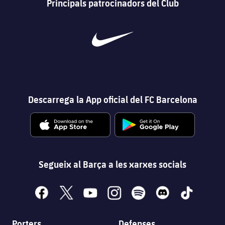
Principals patrocinadors del Club
Descarrega la App oficial del FC Barcelona
Segueix al Barça a les xarxes socials
facebook
x
youtube
instagram
spotify
discord
tiktok
Porters
Defenses