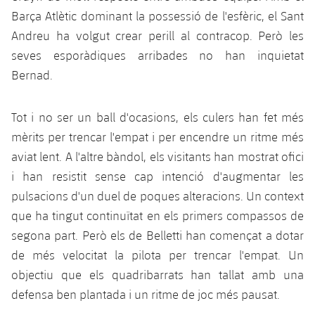
Serveis Mèdics
Acreditacions
Barça Atlètic dominant la possessió de l'esfèric, el Sant
Andreu ha volgut crear perill al contracop. Però les
Accessibilitat
Instal·lacions
seves esporàdiques arribades no han inquietat
Bernad.
Tot i no ser un ball d'ocasions, els culers han fet més
mèrits per trencar l'empat i per encendre un ritme més
aviat lent. A l'altre bàndol, els visitants han mostrat ofici
i han resistit sense cap intenció d'augmentar les
pulsacions d'un duel de poques alteracions. Un context
que ha tingut continuïtat en els primers compassos de
segona part. Però els de Belletti han començat a dotar
de més velocitat la pilota per trencar l'empat. Un
objectiu que els quadribarrats han tallat amb una
defensa ben plantada i un ritme de joc més pausat.