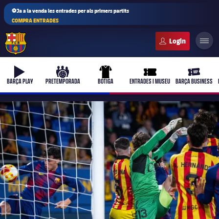
⚽Ja a la venda les entrades per als primers partits
COMPRA ENTRADES
FC Barcelona club badge
b-play
culers-ball
uniform
ticket-full
ticket-vi
BARÇA PLAY
PRETEMPORADA
BOTIGA
ENTRADES I MUSEU
BARÇA BUSINESS