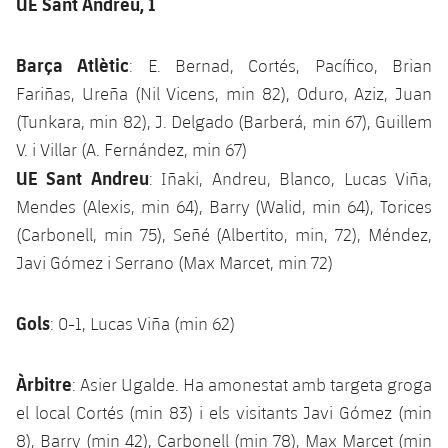
UE Sant Andreu, 1
Barça Atlètic
: E. Bernad, Cortés, Pacífico, Brian
Fariñas, Ureña (Nil Vicens, min 82), Oduro, Aziz, Juan
(Tunkara, min 82), J. Delgado (Barberá, min 67), Guillem
V. i Villar (A. Fernández, min 67)
UE Sant Andreu
: Iñaki, Andreu, Blanco, Lucas Viña,
Mendes (Alexis, min 64), Barry (Walid, min 64), Torices
(Carbonell, min 75), Señé (Albertito, min, 72), Méndez,
Javi Gómez i Serrano (Max Marcet, min 72)
Gols
: 0-1, Lucas Viña (min 62)
Àrbitre
: Asier Ugalde. Ha amonestat amb targeta groga
el local Cortés (min 83) i els visitants Javi Gómez (min
8), Barry (min 42), Carbonell (min 78), Max Marcet (min