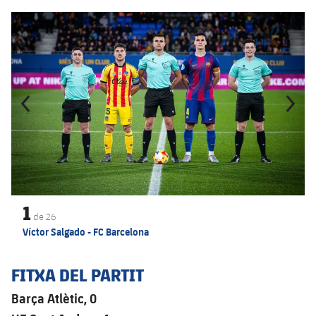
Anterior
label.aria.chevronleft
Següent
label.aria.
1
de
26
Víctor Salgado - FC Barcelona
FITXA DEL PARTIT
Barça Atlètic, 0