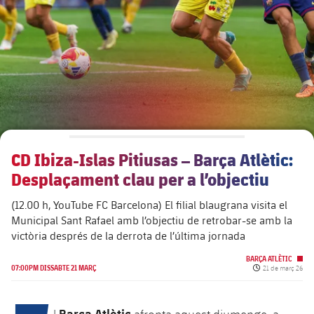
plusicon
més
Junta Directiva
plusicon
més
Estructura executiva
Barça Academy
plusicon
més
Organigrames
Més que un club
chevron-right
label.aria.chevronright
CD Ibiza-Islas Pitiusas – Barça Atlètic:
Dècada a dècada
Desplaçament clau per a l’objectiu
Òrgans
Masia 360
chevron-right
label.aria.chevronright
Presidents
(12.00 h, YouTube FC Barcelona) El filial blaugrana visita el
Municipal Sant Rafael amb l’objectiu de retrobar-se amb la
Documents
La Masia
chevron-right
label.aria.chevronright
Jugadors de llegenda
victòria després de la derrota de l’última jornada
BARÇA ATLÈTIC
Comissions i òrgans
Data de publicac
Entrenadors
07:00PM DISSABTE 21 MARÇ
21 de març 26
chevron-right
label.aria.chevronright
Centre de documentació
Barça Atlètic