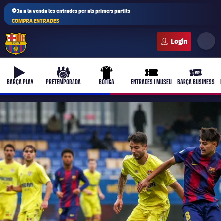
⚽Ja a la venda les entrades per als primers partits
COMPRA ENTRADES
FC Barcelona club badge
b-play
culers-ball
uniform
ticket-full
ticket-vi
BARÇA PLAY
PRETEMPORADA
BOTIGA
ENTRADES I MUSEU
BARÇA BUSINESS