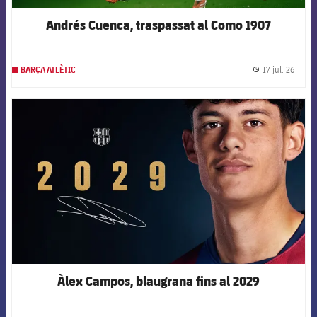
Andrés Cuenca, traspassat al Como 1907
17 jul. 26
BARÇA ATLÈTIC
label.
FCB Barcelona badge
Àlex Campos, blaugrana fins al 2029