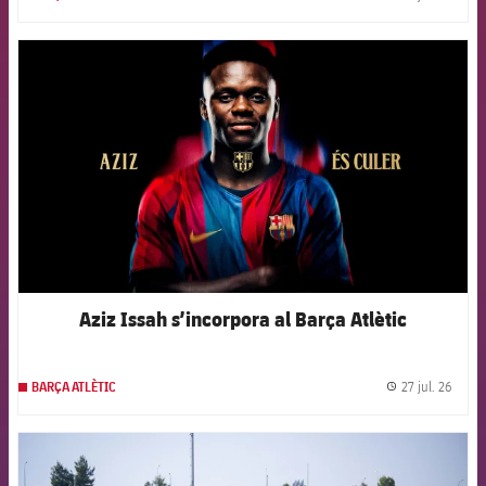
label.
FCB Barcelona badge
Aziz Issah s’incorpora al Barça Atlètic
27 jul. 26
BARÇA ATLÈTIC
label.
FCB Barcelona badge