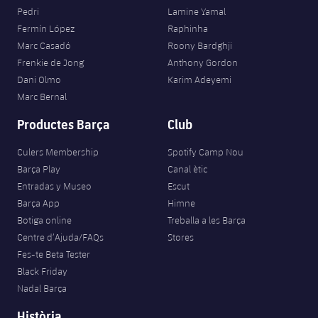
Pedri
Lamine Yamal
Fermín López
Raphinha
Marc Casadó
Roony Bardghji
Frenkie de Jong
Anthony Gordon
Dani Olmo
Karim Adeyemi
Marc Bernal
Productes Barça
Club
Culers Membership
Spotify Camp Nou
Barça Play
Canal ètic
Entradas y Museo
Escut
Barça App
Himne
Botiga online
Treballa a les Barça
Centre d’Ajuda/FAQs
Stores
Fes-te Beta Tester
Black Friday
Nadal Barça
Història