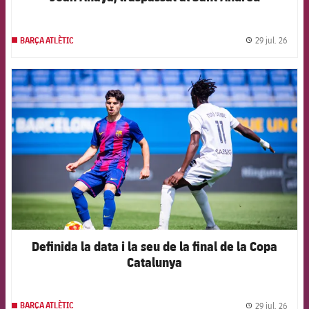
29 jul. 26
BARÇA ATLÈTIC
label.
FCB Barcelona badge
Definida la data i la seu de la final de la Copa
Catalunya
29 jul. 26
BARÇA ATLÈTIC