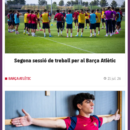
Segona sessió de treball per al Barça Atlètic
21 jul. 26
BARÇA ATLÈTIC
label.
FCB Barcelona badge