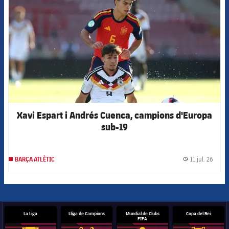
Xavi Espart i Andrés Cuenca, campions d'Europa
sub-19
11 jul. 26
BARÇA ATLÈTIC
label.
La Liga
Lliga de Campions
Mundial de Clubs
Copa del Rei
FIFA