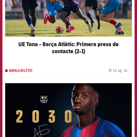
UE Tona - Barça Atlètic: Primera presa de
contacte (2-1)
02 ag. 26
BARÇA ATLÈTIC
label.
FCB Barcelona badge