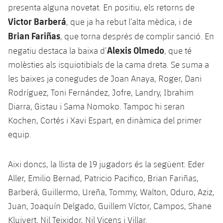
presenta alguna novetat. En positiu, els retorns de
Victor Barberá
, que ja ha rebut l’alta mèdica, i de
Brian Fariñas
, que torna després de complir sanció. En
Alexis Olmedo
negatiu destaca la baixa d’
, que té
molèsties als isquiotibials de la cama dreta. Se suma a
les baixes ja conegudes de Joan Anaya, Roger, Dani
Rodríguez, Toni Fernández, Jofre, Landry, Ibrahim
Diarra, Gistau i Sama Nomoko. Tampoc hi seran
Kochen, Cortés i Xavi Espart, en dinàmica del primer
equip.
Aixi doncs, la llista de 19 jugadors és la següent: Eder
Aller, Emilio Bernad, Patricio Pacifico, Brian Fariñas,
Barberá, Guillermo, Ureña, Tommy, Walton, Oduro, Aziz,
Juan, Joaquín Delgado, Guillem Víctor, Campos, Shane
Kluivert, Nil Teixidor, Nil Vicens i Villar.