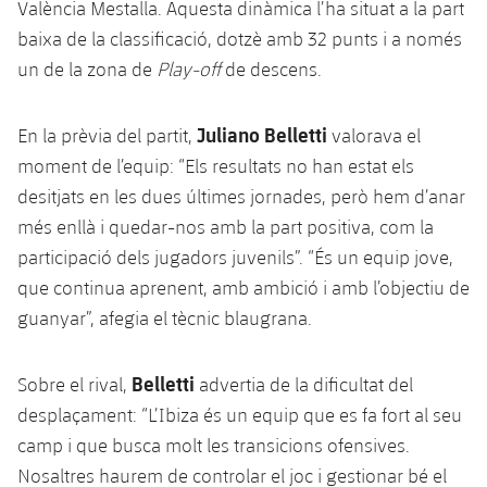
València Mestalla. Aquesta dinàmica l’ha situat a la part
baixa de la classificació, dotzè amb 32 punts i a només
un de la zona de
Play-off
de descens.
Juliano Belletti
En la prèvia del partit,
valorava el
moment de l’equip: “Els resultats no han estat els
desitjats en les dues últimes jornades, però hem d’anar
més enllà i quedar-nos amb la part positiva, com la
participació dels jugadors juvenils”. “És un equip jove,
que continua aprenent, amb ambició i amb l’objectiu de
guanyar”, afegia el tècnic blaugrana.
Belletti
Sobre el rival,
advertia de la dificultat del
desplaçament: “L’Ibiza és un equip que es fa fort al seu
camp i que busca molt les transicions ofensives.
Nosaltres haurem de controlar el joc i gestionar bé el