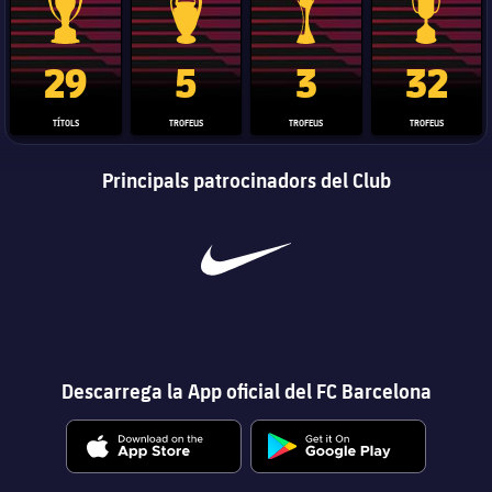
Trofeu de la Liga
Trofeu de la Lliga de Campions
Trofeu del Mundial de Clubs
Copa del 
29
5
3
32
TÍTOLS
TROFEUS
TROFEUS
TROFEUS
Principals patrocinadors del Club
Descarrega la App oficial del FC Barcelona