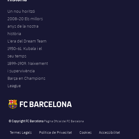
Un nou horitzó
2008-20 Els millors
anys de la nostra
història
L'era del Dream Team
1950-61. Kubala i el
seu temps
1899-1909. Naixement
i supervivència
Barça en Champions
League
© Copyright FC Barcelona
Pàgina Oficial del FC Barcelona
Termes Legals
Política de Privacitat
Cookies
Accessibilitat