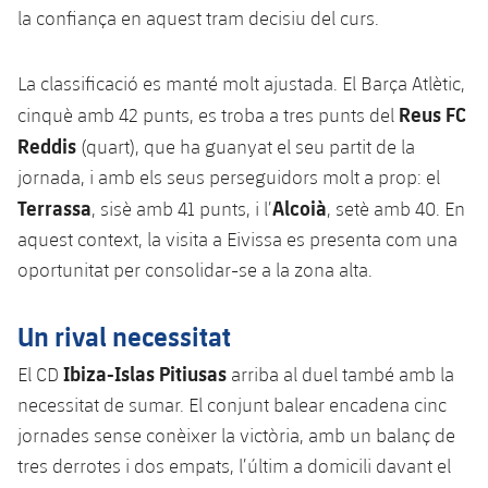
Serveis Mèdics
la confiança en aquest tram decisiu del curs.
Acreditacions
Accessibilitat
Instal·lacions
La classificació es manté molt ajustada. El Barça Atlètic,
Reus FC
cinquè amb 42 punts, es troba a tres punts del
Reddis
(quart), que ha guanyat el seu partit de la
jornada, i amb els seus perseguidors molt a prop: el
Terrassa
Alcoià
, sisè amb 41 punts, i l’
, setè amb 40. En
aquest context, la visita a Eivissa es presenta com una
oportunitat per consolidar-se a la zona alta.
Un rival necessitat
Ibiza-Islas Pitiusas
El CD
arriba al duel també amb la
necessitat de sumar. El conjunt balear encadena cinc
jornades sense conèixer la victòria, amb un balanç de
tres derrotes i dos empats, l’últim a domicili davant el