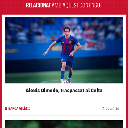
RELACIONAT
AMB AQUEST CONTINGUT
FCB Barcelona badge
Alexis Olmedo, traspassat al Celta
05 ag. 26
BARÇA ATLÈTIC
label.
FCB Barcelona badge