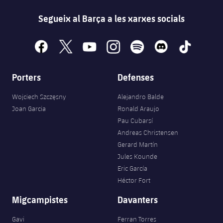
Segueix al Barça a les xarxes socials
facebook
x
youtube
instagram
spotify
discord
tiktok
Porters
Defenses
Wojciech Szczęsny
Alejandro Balde
Joan Garcia
Ronald Araujo
Pau Cubarsí
Andreas Christensen
Gerard Martín
Jules Kounde
Eric García
Héctor Fort
Migcampistes
Davanters
Gavi
Ferran Torres