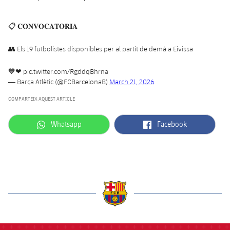
📋 𝐂𝐎𝐍𝐕𝐎𝐂𝐀𝐓𝐎̀𝐑𝐈𝐀
👥 Els 19 futbolistes disponibles per al partit de demà a Eivissa
💙❤
pic.twitter.com/RgddqBhrna
— Barça Atlètic (@FCBarcelonaB)
March 21, 2026
COMPARTEIX AQUEST ARTICLE
label.aria.whatsapp
label.aria.facebook
Whatsapp
Facebook
label.aria.barcelona