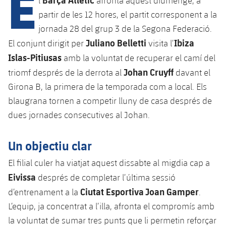
E
l
afronta aquest diumenge, a
partir de les 12 hores, el partit corresponent a la
jornada 28 del grup 3 de la Segona Federació.
plusicon
més
Juliano Belletti
Ibiza
El conjunt dirigit per
visita l’
Islas-Pitiusas
amb la voluntat de recuperar el camí del
Instal·lacions
Johan Cruyff
triomf després de la derrota al
davant el
Spotify Camp Nou
Girona B, la primera de la temporada com a local. Els
blaugrana tornen a competir lluny de casa després de
Palau Blaugrana
dues jornades consecutives al Johan.
Estadi Johan Cruyff
Un objectiu clar
El filial culer ha viatjat aquest dissabte al migdia cap a
Barça Cafe
Eivissa
després de completar l’última sessió
plusicon
més
Ciutat Esportiva Joan Gamper
d’entrenament a la
.
Ciutat Esportiva
Serveis
L’equip, ja concentrat a l’illa, afronta el compromís amb
plusicon
més
la voluntat de sumar tres punts que li permetin reforçar
La Masia