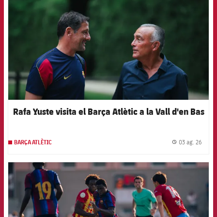
Rafa Yuste visita el Barça Atlètic a la Vall d'en Bas
03 ag. 26
BARÇA ATLÈTIC
label.
FCB Barcelona badge