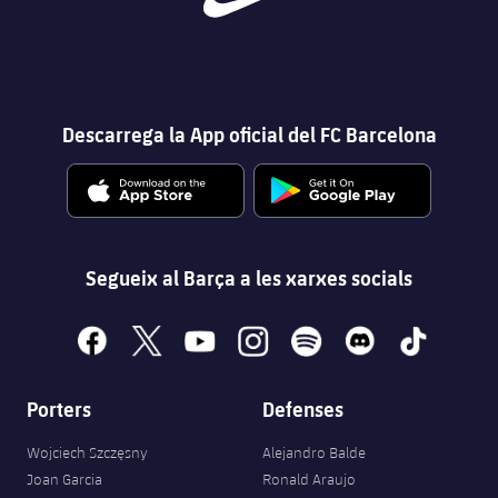
Descarrega la App oficial del FC Barcelona
Segueix al Barça a les xarxes socials
facebook
x
youtube
instagram
spotify
discord
tiktok
Porters
Defenses
Wojciech Szczęsny
Alejandro Balde
Joan Garcia
Ronald Araujo