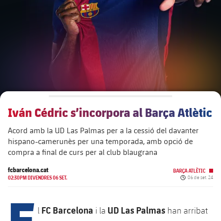
plusicon
més
Junta Directiva
plusicon
més
Estructura executiva
Barça Academy
plusicon
més
Organigrames
Més que un club
chevron-right
label.aria.chevronright
Iván Cédric s’incorpora al Barça Atlètic
Dècada a dècada
Acord amb la UD Las Palmas per a la cessió del davanter
Òrgans
Masia 360
chevron-right
label.aria.chevronright
Presidents
hispano-camerunès per una temporada, amb opció de
compra a final de curs per al club blaugrana
Documents
La Masia
chevron-right
label.aria.chevronright
Jugadors de llegenda
fcbarcelona.cat
BARÇA ATLÈTIC
Data de publica
02:30PM DIVENDRES 06 SET.
06 de set. 24
Comissions i òrgans
E
Entrenadors
chevron-right
label.aria.chevronright
FC Barcelona
UD Las Palmas
l
i la
han arribat
Centre de documentació