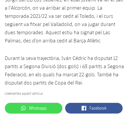
Serveis Mèdics
Acreditacions
a l’Alcorcón, on va arribar al primer equip. La
temporada 2021/22 va ser cedit al Toledo, i el curs
Accessibilitat
Instal·lacions
següent va fitxar pel Valladolid, on va jugar durant
dues temporades. Aquest estiu ha signat pel Las
Palmas, des d’on arriba cedit al Barça Atlètic.
Durant la seva trajectòria, Iván Cédric ha disputat 12
partits a Segona Divisió (dos gols) i 63 partits a Segona
Federació, en els quals ha marcat 22 gols. També ha
disputat dos partits de Copa del Rei.
COMPARTEIX AQUEST ARTICLE
label.aria.whatsapp
label.aria.facebook
Whatsapp
Facebook