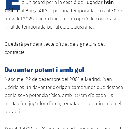
Iván
a un acord per a la cessió del jugador
Cédric
al Barça Atlètic per una temporada, fins al 30 de
juny del 2025. L’acord inclou una opció de compra a
plusicon
més
final de temporada per al club blaugrana.
Instal·lacions
Quedarà pendent l'acte oficial de signatura del
Spotify Camp Nou
contracte.
Palau Blaugrana
Davanter potent i amb gol
Nascut el 22 de desembre del 2001 a Madrid, Iván
Estadi Johan Cruyff
Cédric és un davanter d’origen camerunès que destaca
per la seva potència física, amb 187cm d’alçada. Es
Barça Cafe
plusicon
més
tracta d’un jugador d’àrea, rematador i dominant en el
joc aeri.
Ciutat Esportiva
Serveis
plusicon
més
La Masia
Sorgit del CD Los Yébenes, en edat juvenil va fer el salt