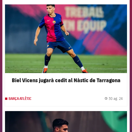
FCB Barcelona badge
Biel Vicens jugarà cedit al Nàstic de Tarragona
30 ag. 24
BARÇA ATLÈTIC
label.
FCB Barcelona badge