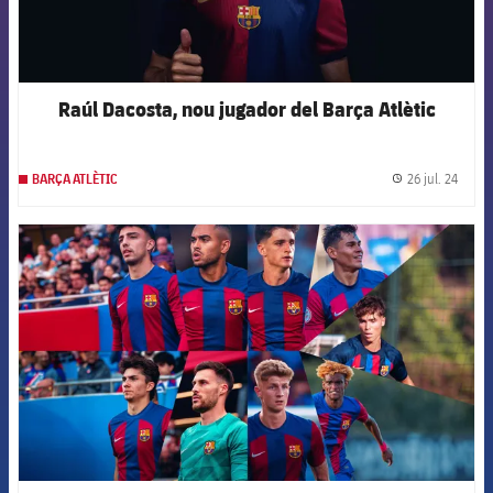
Raúl Dacosta, nou jugador del Barça Atlètic
26 jul. 24
BARÇA ATLÈTIC
label.
FCB Barcelona badge