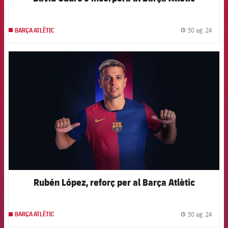
30 ag. 24
BARÇA ATLÈTIC
label.
FCB Barcelona badge
Rubén López, reforç per al Barça Atlètic
30 ag. 24
BARÇA ATLÈTIC
label.