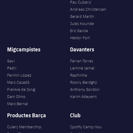
Pau Cubarsí
Andreas Christensen
Gerard Martín
Jules Kounde
Eric García
Héctor Fort
Migcampistes
Davanters
Gavi
Ferran Torres
Pedri
Lamine Yamal
Fermín López
Raphinha
Marc Casadó
Roony Bardghji
Frenkie de Jong
Anthony Gordon
Dani Olmo
Karim Adeyemi
Marc Bernal
Productes Barça
Club
Culers Membership
Spotify Camp Nou