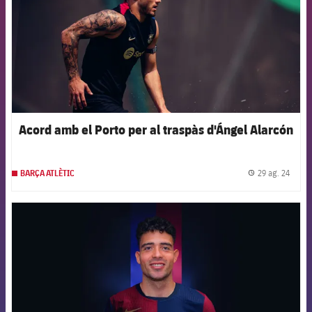
Acord amb el Porto per al traspàs d'Ángel Alarcón
29 ag. 24
BARÇA ATLÈTIC
label.
FCB Barcelona badge