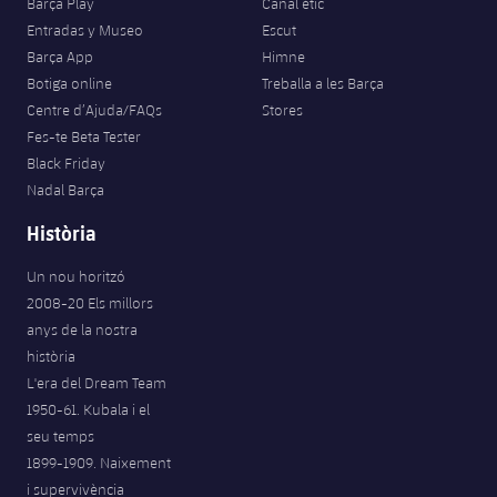
Barça Play
Canal ètic
Entradas y Museo
Escut
Barça App
Himne
Botiga online
Treballa a les Barça
Centre d’Ajuda/FAQs
Stores
Fes-te Beta Tester
Black Friday
Nadal Barça
Història
Un nou horitzó
2008-20 Els millors
anys de la nostra
història
L'era del Dream Team
1950-61. Kubala i el
seu temps
1899-1909. Naixement
i supervivència