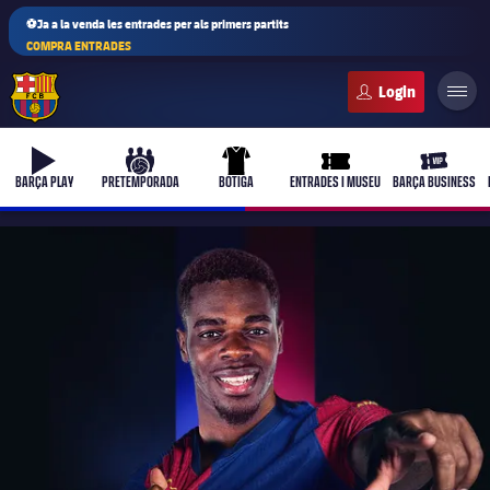
⚽Ja a la venda les entrades per als primers partits
COMPRA ENTRADES
FC Barcelona club badge
b-play
culers-ball
uniform
ticket-full
ticket-vi
BARÇA PLAY
PRETEMPORADA
BOTIGA
ENTRADES I MUSEU
BARÇA BUSINESS