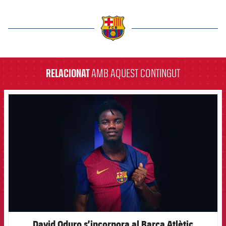
label.aria.barcelona
RELACIONAT
AMB AQUEST CONTINGUT
FCB Barcelona badge
David Oduro s’incorpora al Barça Atlètic