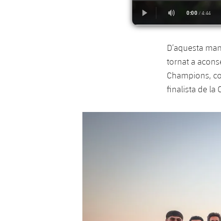
D’aquesta mane
tornat a aconse
Champions, com
finalista de la
Anterior
label.aria.chevronleft