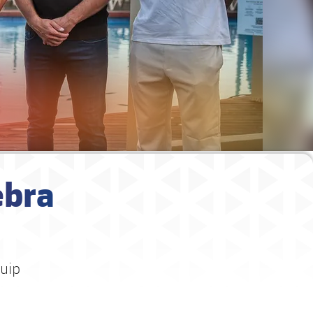
ebra
quip