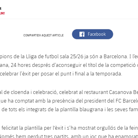
t
JUNY
label.aria.facebook
Facebook
COMPARTEIX AQUEST ARTICLE
pions de la Lliga de futbol sala 25/26 ja són a Barcelona. I l’
ana, 24 hores després d’aconseguir el títol de la competició
celebrar l’èxit per posar el punt i final a la temporada.
al de cloenda i celebració, celebrat al restaurant Casanova 
 que ha comptat amb la presència del president del FC Barce
 de tots els integrats de la plantilla blaugrana i les seves famí
felicitat la plantilla per l'èxit i s’ha mostrat orgullós de la fein
 Només hem perdut tres partits, amb un joc que ha enamorat