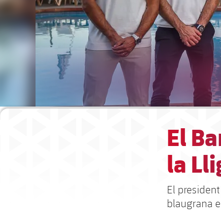
El Ba
la Ll
El presiden
blaugrana en