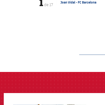
1
Joan Vidal - FC Barcelona
de
17
label.aria.barcelon