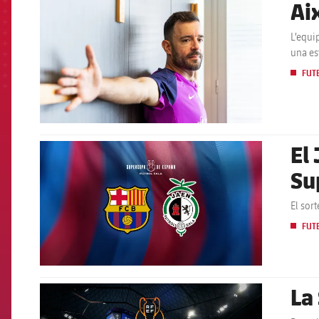
Ai
FCB Barcelona badge
L’equi
una es
FUT
El 
FCB Barcelona badge
Su
El sor
FUT
La
FCB Barcelona badge