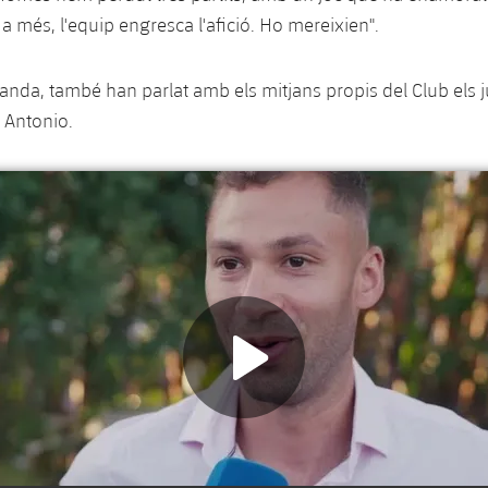
 a més, l'equip engresca l'afició. Ho mereixien".
banda, també han parlat amb els mitjans propis del Club els 
i Antonio.