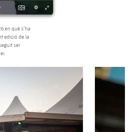
/26 en què s’ha
nt edició de la
eguit ser
ei.
Següent
label.aria.chevron