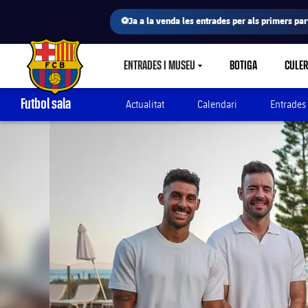
⚽Ja a la venda les entrades per als primers part
ENTRADES I MUSEU
BOTIGA
CULE
LABEL.SHARE.CARETDOWN
FC Barcelona club badge
Futbol sala
Actualitat
Calendari
Entrades