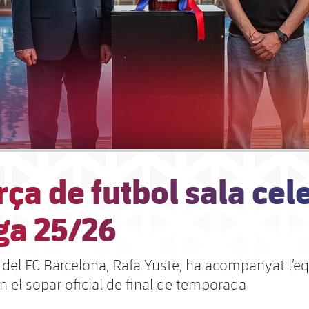
rça de futbol sala cel
iga 25/26
t del FC Barcelona, Rafa Yuste, ha acompanyat l’e
 el sopar oficial de final de temporada