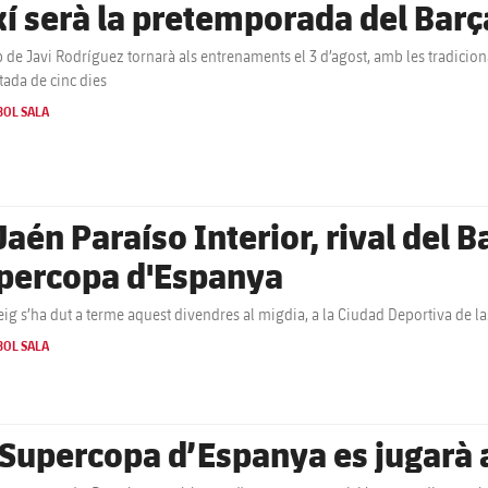
xí serà la pretemporada del Barç
p de Javi Rodríguez tornarà als entrenaments el 3 d’agost, amb les tradicion
tada de cinc dies
BOL SALA
Jaén Paraíso Interior, rival del B
percopa d'Espanya
teig s’ha dut a terme aquest divendres al migdia, a la Ciudad Deportiva de l
BOL SALA
 Supercopa d’Espanya es jugarà 