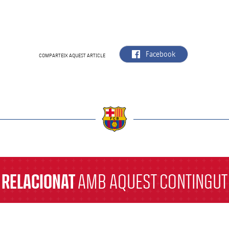
label.aria.facebook
Facebook
COMPARTEIX AQUEST ARTICLE
a
RELACIONAT
AMB AQUEST CONTINGUT