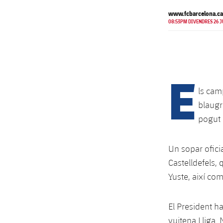
www.fcbarcelona.ca
08:53PM DIVENDRES 26 
E
ls cam
blaugr
pogut 
Un sopar ofici
Castelldefels,
Yuste, així com
El President ha 
vuitena Lliga.