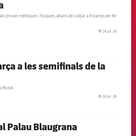
a
als proves mèdiques i físiques, abans de viatjar a Encamp per fer
24 jul. 26
label.share.
arça a les semifinals de la
as Rozas
24 jul. 26
label.share.
al Palau Blaugrana