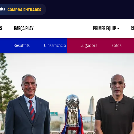
its
COMPRA ENTRADES
RS
BARÇA PLAY
PRIMER EQUIP
C
LABEL.ARIA.CA
Resultats
Classificació
Jugadors
Fotos