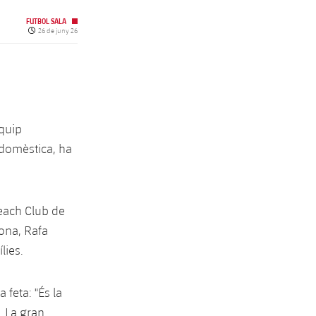
FUTBOL SALA
Data de publicació
26 de juny 26
equip
 domèstica, ha
Beach Club de
lona, Rafa
lies.
a feta: "És la
. La gran