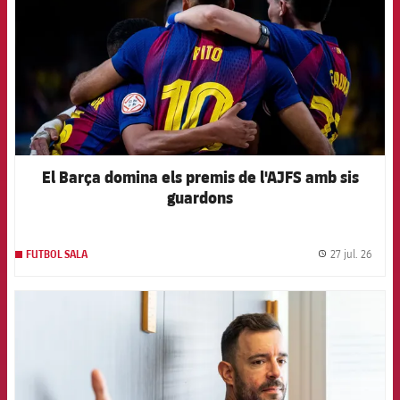
El Barça domina els premis de l'AJFS amb sis
guardons
27 jul. 26
FUTBOL SALA
label.
FCB Barcelona badge