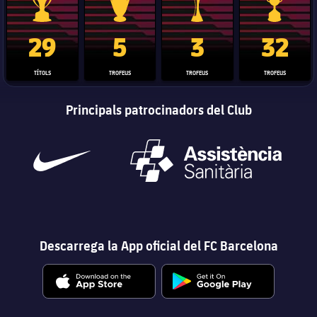
Trofeu de la Liga
Trofeu de la Lliga de Campions
Trofeu del Mundial de Clubs
Copa del 
29
5
3
32
TÍTOLS
TROFEUS
TROFEUS
TROFEUS
Principals patrocinadors del Club
Descarrega la App oficial del FC Barcelona