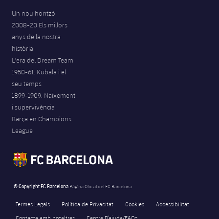
Un nou horitzó
2008-20 Els millors
anys de la nostra
història
L'era del Dream Team
1950-61. Kubala i el
seu temps
1899-1909. Naixement
i supervivència
Barça en Champions
League
© Copyright FC Barcelona
Pàgina Oficial del FC Barcelona
Termes Legals
Política de Privacitat
Cookies
Accessibilitat
Contacta amb nosaltres
Centre D’ajuda/FAQs