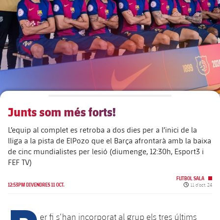
plusicon
més
Junta Directiva
plusicon
més
Estructura executiva
Barça Academy
plusicon
més
Organigrames
Més que un club
chevron-right
label.aria.chevronright
Junts som més forts!
Dècada a dècada
L’equip al complet es retroba a dos dies per a l’inici de la
Òrgans
Masia 360
chevron-right
label.aria.chevronright
Presidents
lliga a la pista de ElPozo que el Barça afrontarà amb la baixa
de cinc mundialistes per lesió (diumenge, 12:30h, Esport3 i
Documents
La Masia
FEF TV)
chevron-right
label.aria.chevronright
Jugadors de llegenda
FUTBOL SALA
Comissions i òrgans
Data de publi
12:53PM DIVENDRES 11 OCT.
11 d’oct. 24
Entrenadors
chevron-right
label.aria.chevronright
Centre de documentació
er fi s’han incorporat al grup els tres últims