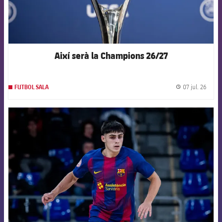
Així serà la Champions 26/27
07 jul. 26
FUTBOL SALA
label.
FCB Barcelona badge