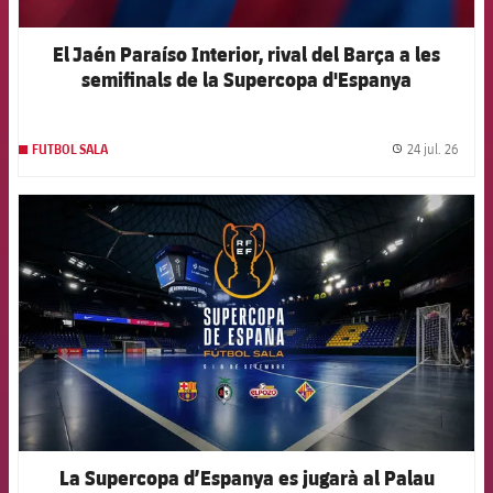
El Jaén Paraíso Interior, rival del Barça a les
semifinals de la Supercopa d'Espanya
24 jul. 26
FUTBOL SALA
label.
FCB Barcelona badge
La Supercopa d’Espanya es jugarà al Palau