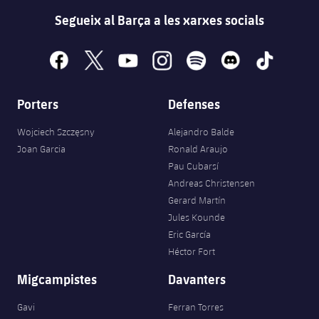
Segueix al Barça a les xarxes socials
facebook
x
youtube
instagram
spotify
discord
tiktok
Porters
Defenses
Wojciech Szczęsny
Alejandro Balde
Joan Garcia
Ronald Araujo
Pau Cubarsí
Andreas Christensen
Gerard Martín
Jules Kounde
Eric García
Héctor Fort
Migcampistes
Davanters
Gavi
Ferran Torres