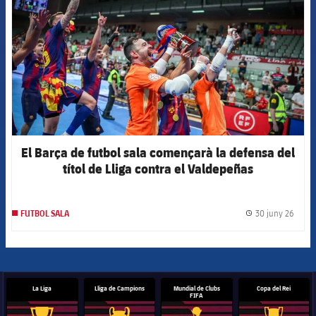
El Barça de futbol sala començarà la defensa del
títol de Lliga contra el Valdepeñas
30 juny 26
FUTBOL SALA
label.
La Liga
Lliga de Campions
Mundial de Clubs
Copa del Rei
FIFA