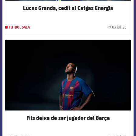
Lucas Granda, cedit al Catgas Energia
03 jul. 26
FUTBOL SALA
label.
FCB Barcelona badge
Fits deixa de ser jugador del Barça