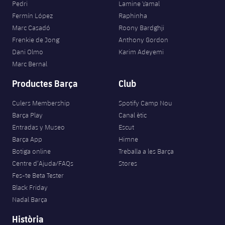
Pedri
Lamine Yamal
Fermín López
Raphinha
Marc Casadó
Roony Bardghji
Frenkie de Jong
Anthony Gordon
Dani Olmo
Karim Adeyemi
Marc Bernal
Productes Barça
Club
Culers Membership
Spotify Camp Nou
Barça Play
Canal ètic
Entradas y Museo
Escut
Barça App
Himne
Botiga online
Treballa a les Barça
Centre d’Ajuda/FAQs
Stores
Fes-te Beta Tester
Black Friday
Nadal Barça
Història