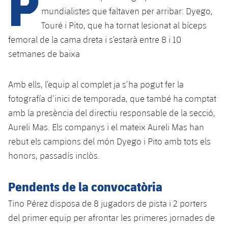
P
mundialistes que faltaven per arribar: Dyego,
Touré i Pito, que ha tornat lesionat al bíceps
plusicon
més
femoral de la cama dreta i s’estarà entre 8 i 10
setmanes de baixa
Instal·lacions
Amb ells, l’equip al complet ja s’ha pogut fer la
Spotify Camp Nou
fotografía d’inici de temporada, que també ha comptat
amb la presència del directiu responsable de la secció,
Palau Blaugrana
Aureli Mas. Els companys i el mateix Aureli Mas han
rebut els campions del món Dyego i Pito amb tots els
Estadi Johan Cruyff
honors, passadís inclòs.
Barça Cafe
plusicon
més
Pendents de la convocatòria
Ciutat Esportiva
Tino Pérez disposa de 8 jugadors de pista i 2 porters
Serveis
plusicon
més
del primer equip per afrontar les primeres jornades de
La Masia