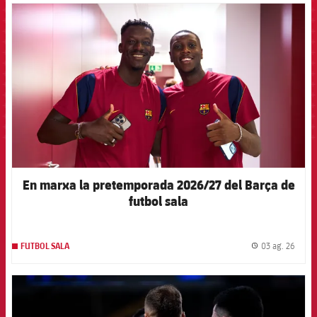
FCB Barcelona badge
En marxa la pretemporada 2026/27 del Barça de
futbol sala
03 ag. 26
FUTBOL SALA
label.
FCB Barcelona badge