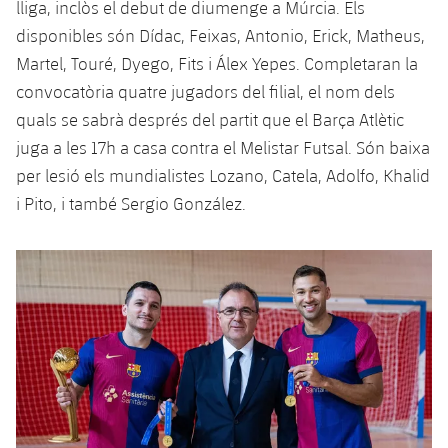
lliga, inclòs el debut de diumenge a Múrcia. Els
Serveis Mèdics
Acreditacions
disponibles són Dídac, Feixas, Antonio, Erick, Matheus,
Accessibilitat
Martel, Touré, Dyego, Fits i Álex Yepes. Completaran la
Instal·lacions
convocatòria quatre jugadors del filial, el nom dels
quals se sabrà després del partit que el Barça Atlètic
juga a les 17h a casa contra el Melistar Futsal. Són baixa
per lesió els mundialistes Lozano, Catela, Adolfo, Khalid
i Pito, i també Sergio González.