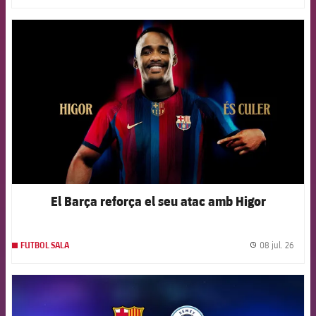
FCB Barcelona badge
El Barça reforça el seu atac amb Higor
08 jul. 26
FUTBOL SALA
label.
FCB Barcelona badge