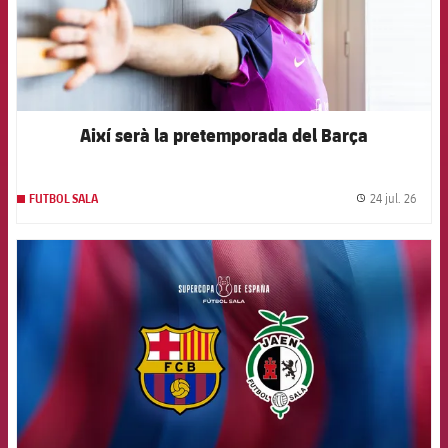
Així serà la pretemporada del Barça
24 jul. 26
FUTBOL SALA
label.
FCB Barcelona badge