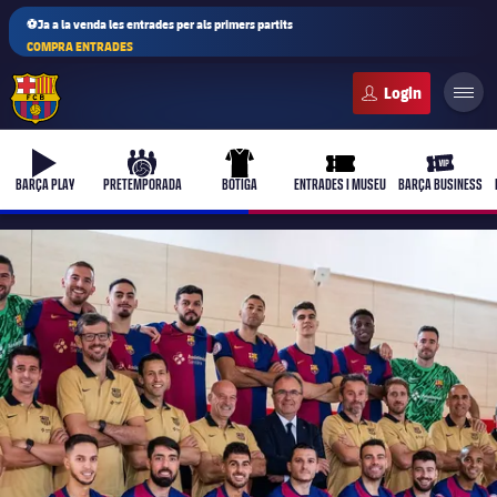
⚽Ja a la venda les entrades per als primers partits
COMPRA ENTRADES
FC Barcelona club badge
b-play
culers-ball
uniform
ticket-full
ticket-vi
BARÇA PLAY
PRETEMPORADA
BOTIGA
ENTRADES I MUSEU
BARÇA BUSINESS