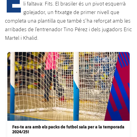
li faltava: Fits. El brasiler és un pivot esquerrà
golejador, un fitxatge de primer nivell que
plusicon
més
completa una plantilla que també s’ha reforçat amb les
arribades de l’entrenador Tino Pérez i dels jugadors Eric
Instal·lacions
Martel i Khalid.
Spotify Camp Nou
FC Barcelona club badge
Palau Blaugrana
Estadi Johan Cruyff
Barça Cafe
plusicon
més
Ciutat Esportiva
Serveis
plusicon
més
Fes-te ara amb els packs de futbol sala per a la temporada
2024/25!
La Masia