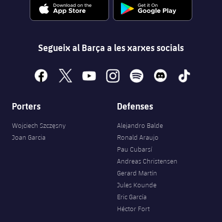
Segueix al Barça a les xarxes socials
facebook
x
youtube
instagram
spotify
discord
tiktok
Porters
Defenses
Wojciech Szczęsny
Alejandro Balde
Joan Garcia
Ronald Araujo
Pau Cubarsí
Andreas Christensen
Gerard Martín
Jules Kounde
Eric García
Héctor Fort