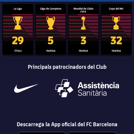
La Liga
Lliga de Campions
Mundial de Clubs
Copa del Rei
FIFA
Trofeu de la Liga
Trofeu de la Lliga de Campions
Trofeu del Mundial de Clubs
Copa del 
29
5
3
32
TÍTOLS
TROFEUS
TROFEUS
TROFEUS
Principals patrocinadors del Club
Descarrega la App oficial del FC Barcelona