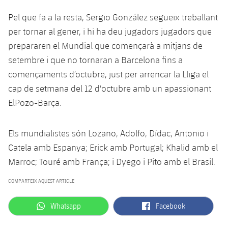
Pel que fa a la resta, Sergio González segueix treballant
per tornar al gener, i hi ha deu jugadors jugadors que
prepararen el Mundial que començarà a mitjans de
setembre i que no tornaran a Barcelona fins a
començaments d’octubre, just per arrencar la Lliga el
cap de setmana del 12 d'octubre amb un apassionant
ElPozo-Barça.
Els mundialistes són Lozano, Adolfo, Dídac, Antonio i
Catela amb Espanya; Erick amb Portugal; Khalid amb el
Marroc; Touré amb França; i Dyego i Pito amb el Brasil.
COMPARTEIX AQUEST ARTICLE
label.aria.whatsapp
label.aria.facebook
Whatsapp
Facebook