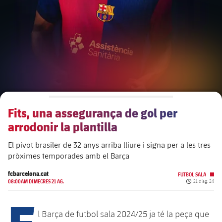
plusicon
més
Junta Directiva
plusicon
més
Estructura executiva
Barça Academy
plusicon
més
Organigrames
Més que un club
chevron-right
label.aria.chevronright
Fits, una assegurança de gol per
Dècada a dècada
arrodonir la plantilla
Òrgans
Masia 360
chevron-right
label.aria.chevronright
Presidents
El pivot brasiler de 32 anys arriba lliure i signa per a les tres
pròximes temporades amb el Barça
Documents
La Masia
chevron-right
label.aria.chevronright
Jugadors de llegenda
fcbarcelona.cat
FUTBOL SALA
Data de publi
08:00AM DIMECRES 21 AG.
21 d’ag. 24
Comissions i òrgans
Entrenadors
chevron-right
label.aria.chevronright
E
l Barça de futbol sala 2024/25 ja té la peça que
Centre de documentació