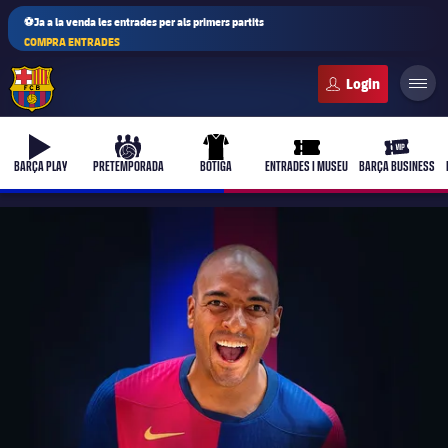
⚽Ja a la venda les entrades per als primers partits
COMPRA ENTRADES
FC Barcelona club badge
b-play
culers-ball
uniform
ticket-full
ticket-vi
BARÇA PLAY
PRETEMPORADA
BOTIGA
ENTRADES I MUSEU
BARÇA BUSINESS