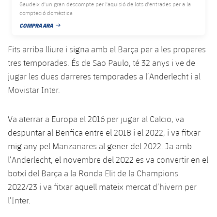
Serveis Mèdics
Gaudeix d'un gran descompte per l'aquisió de lots d'entrades per a la
Acreditacions
compteció domèstica
COMPRA ARA
DATA DE PUBLICACIÓ
Accessibilitat
Instal·lacions
Fits arriba lliure i signa amb el Barça per a les properes
tres temporades. És de Sao Paulo, té 32 anys i ve de
jugar les dues darreres temporades a l’Anderlecht i al
Movistar Inter.
Va aterrar a Europa el 2016 per jugar al Calcio, va
despuntar al Benfica entre el 2018 i el 2022, i va fitxar
mig any pel Manzanares al gener del 2022. Ja amb
l’Anderlecht, el novembre del 2022 es va convertir en el
botxí del Barça a la Ronda Elit de la Champions
2022/23 i va fitxar aquell mateix mercat d’hivern per
l’Inter.