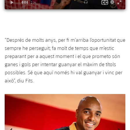
“Després de molts anys, per fi m’arriba l’oportunitat que
sempre he perseguit; fa molt de temps que m’estic
preparant per a aquest moment i el que prometo són
ganes i gols per intentar guanyar el màxim de títols
possibles. Sé que aquí només hi val guanyar i vinc per
això”, diu Fits.
Anterior
label.aria.chevronleft
Següent
label.aria.