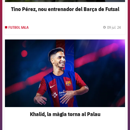
Tino Pérez, nou entrenador del Barça de Futsal
09 jul. 24
FUTBOL SALA
label.
FCB Barcelona badge
Khalid, la màgia torna al Palau