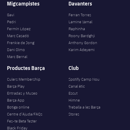
Migcampistes
Davanters
Gavi
Ferran Torres
Pedri
Lamine Yamal
Fermín López
Raphinha
Marc Casadó
Roony Bardghji
Frenkie de Jong
Anthony Gordon
Dani Olmo
Karim Adeyemi
Marc Bernal
Productes Barça
Club
Culers Membership
Spotify Camp Nou
Barça Play
Canal ètic
Entradas y Museo
Escut
Barça App
Himne
Botiga online
Treballa a les Barça
Centre d’Ajuda/FAQs
Stores
Fes-te Beta Tester
Black Friday