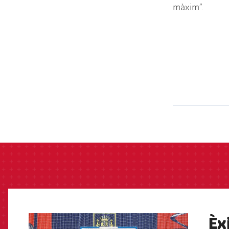
màxim”.
label.aria.barcelon
Èx
FCB Barcelona badge