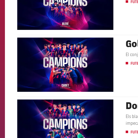
FUT
Go
FCB Barcelona badge
El con
FUT
Dom
FCB Barcelona badge
Els bl
impec
FUT