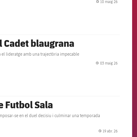
10 maig 26
label.share.
al Cadet blaugrana
a el lideratge amb una trajectòria impecable
03 maig 26
label.share.
de Futbol Sala
mposar-se en el duel decisiu i culminar una temporada
19 abr. 26
label.share.