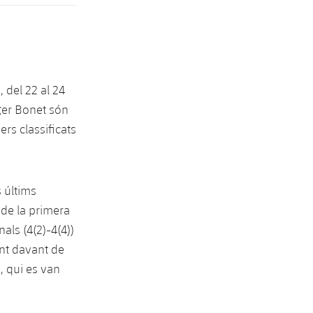
 del 22 al 24
ger Bonet són
rs classificats
s últims
 de la primera
als (4(2)-4(4))
ent davant de
, qui es van