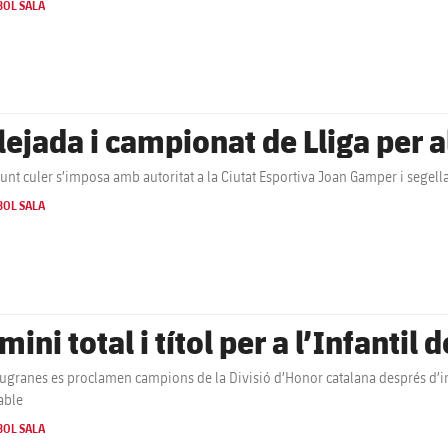
BOL SALA
lejada i campionat de Lliga per 
junt culer s’imposa amb autoritat a la Ciutat Esportiva Joan Gamper i segell
BOL SALA
ini total i títol per a l’Infantil 
augranes es proclamen campions de la Divisió d’Honor catalana després d’i
able
BOL SALA