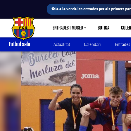
⚽Ja a la venda les entrades per als primers part
ENTRADES I MUSEU
BOTIGA
CULE
LABEL.SHARE.CARETDOWN
FC Barcelona club badge
Futbol sala
Actualitat
Calendari
Entrades