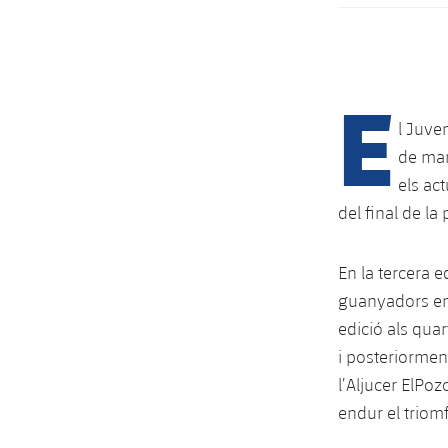
E
l Juve
de mar
els ac
del final de la
En la tercera e
guanyadors en e
edició als quar
i posteriorment
l’Aljucer ElPoz
endur el triomf