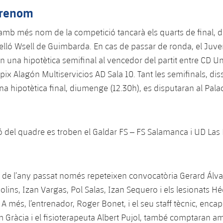
 renom
amb més nom de la competició tancarà els quarts de final, 
velló Wsell de Guimbarda. En cas de passar de ronda, el Juve
en una hipotètica semifinal al vencedor del partit entre CD U
ix Alagón Multiservicios AD Sala 10. Tant les semifinals, dis
na hipotètica final, diumenge (12.30h), es disputaran al Palac
ntó del quadre es troben el Galdar FS – FS Salamanca i UD La
de l’any passat només repeteixen convocatòria Gerard Álvar
ins, Izan Vargas, Pol Salas, Izan Sequero i els lesionats Héc
A més, l’entrenador, Roger Bonet, i el seu staff tècnic, encap
m Gràcia i el fisioterapeuta Albert Pujol, també comptaran 