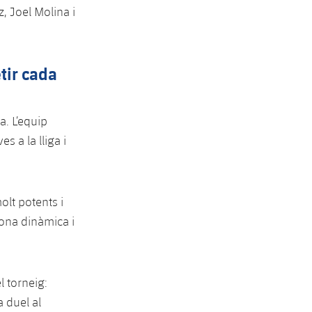
, Joel Molina i
tir cada
a. L’equip
s a la lliga i
olt potents i
bona dinàmica i
l torneig:
a duel al