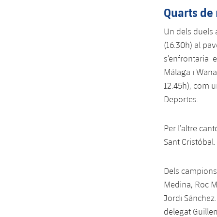
Quarts de
Un dels duels 
(16.30h) al pa
s’enfrontaria 
Málaga i Wanap
12.45h), com u
Deportes.
Per l’altre ca
Sant Cristóbal.
Dels campions 
Medina, Roc Mol
Jordi Sánchez. 
delegat Guille