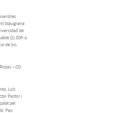
divendres
nil blaugrana
niversidad de
sabte (11.00h o
io de los
s Rozas – CD
ez, Luis
tor Pastor i
çalat pel
amb Pau