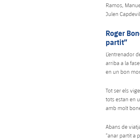
Ramos, Manuel 
Julen Capdevil
Roger Bon
partit”
L’entrenador d
arriba a la fas
en un bon mo
Tot ser els vi
tots estan en 
amb molt bones
Abans de viatj
“anar partit a 