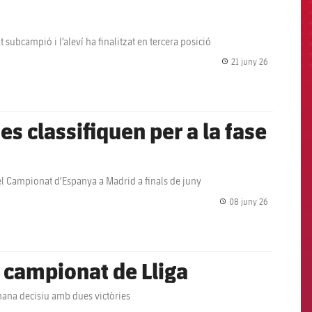
 subcampió i l’aleví ha finalitzat en tercera posició
21 juny 26
label.share.
es classifiquen per a la fase
l del Campionat d’Espanya a Madrid a finals de juny
08 juny 26
label.share.
l campionat de Lliga
mana decisiu amb dues victòries