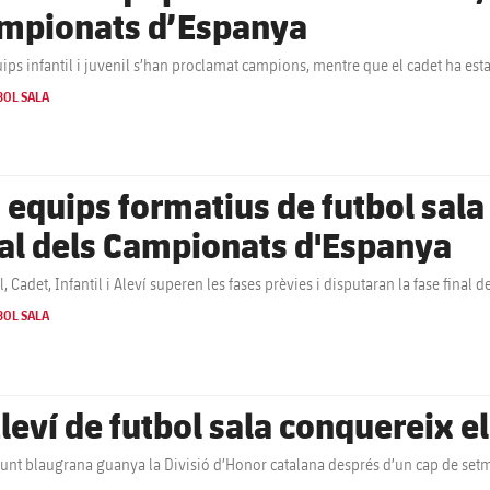
mpionats d’Espanya
uips infantil i juvenil s’han proclamat campions, mentre que el cadet ha estat
BOL SALA
s equips formatius de futbol sala 
nal dels Campionats d'Espanya
l, Cadet, Infantil i Aleví superen les fases prèvies i disputaran la fase fina
BOL SALA
Aleví de futbol sala conquereix e
junt blaugrana guanya la Divisió d’Honor catalana després d’un cap de set