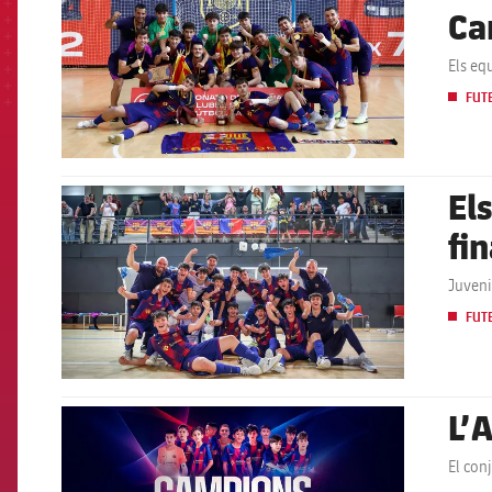
Ca
Els eq
FUT
El
FCB Barcelona badge
fi
Juveni
FUT
L’
FCB Barcelona badge
El con