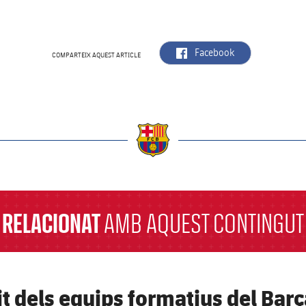
label.aria.facebook
Facebook
COMPARTEIX AQUEST ARTICLE
a
RELACIONAT
AMB AQUEST CONTINGUT
it dels equips formatius del Barç