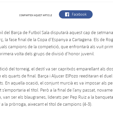
label.aria.facebook
Facebook
COMPARTEIX AQUEST ARTICLE
nil del Barça de Futbol Sala disputarà aquest cap de setmana,
ç, la fase final de la Copa d’Espanya a Cartagena. Els de Ro
tuals campions de la competició, que enfrontarà als vuit prime
 primera volta dels grups de divisió d’honor juvenil.
dició del torneig, el destí va ser capritxós emparellant als do
ls quarts de final. Barça i Aljucer ElPozo reeditaran el duel
ts. En aquella ocasió, el conjunt murcià es va imposar als pen
 s’emportaria el títol. Però a la final de l’any passat, novam
o, van ser els blaugranes, liderats per Pep Ruiz a la banqueta
 a la pròrroga, aixecant el títol de campions (4-3).