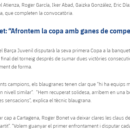
Atienza, Roger García, Iker Abad, Gaizka González, Eric Díaz
a, que completen la convocatòria.
et: “Afrontem la copa amb ganes de compe
el Barça Juvenil disputarà la seva primera Copa a la banquet
e final del torneig després de sumar dues victòries consecutive
ment de forma.
gents campions, els blaugranes tenen clar que “hi ha equips m
un nivell similar”. “Hem recuperat solidesa, arribem en una 
 sensacions”, explica el tècnic blaugrana.
ar cap a Cartagena, Roger Bonet va deixar clares les claus de
partit”. “Volem guanyar el primer enfrontament i disputar cad