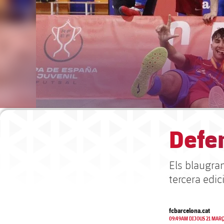
Defen
Els blaugran
tercera edic
fcbarcelona.cat
09:49AM DIJOUS 21 MARÇ