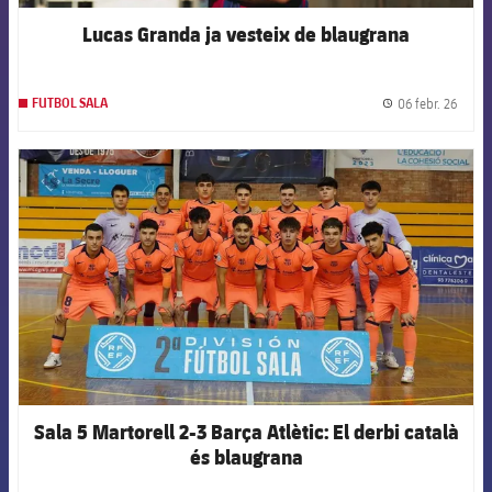
Lucas Granda ja vesteix de blaugrana
06 febr. 26
FUTBOL SALA
label.
FCB Barcelona badge
Sala 5 Martorell 2-3 Barça Atlètic: El derbi català
és blaugrana