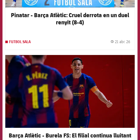
Pinatar - Barça Atlètic: Cruel derrota en un duel
renyit (8-4)
21 abr. 26
FUTBOL SALA
label.
FCB Barcelona badge
Barça Atlètic - Burela FS: El filial continua lluitant