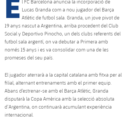
E
l FC Barcelona anuncia la incorporació de
Lucas Granda com a nou jugador del Barça
Atlètic de futbol sala. Granda, un jove pivot de
plusicon
més
19 anys nascut a Argentina, arriba procedent del Club
Social y Deportivo Pinocho, un dels clubs referents del
Instal·lacions
futbol sala argentí, on va debutar a Primera amb
Spotify Camp Nou
només 15 anys i es va consolidar com una de les
promeses del seu país.
Palau Blaugrana
El jugador aterrarà a la capital catalana amb fitxa per al
Estadi Johan Cruyff
filial, alternant entrenaments amb el primer equip.
Abans d’estrenar-se amb el Barça Atlètic, Granda
Barça Cafe
disputarà la Copa Amèrica amb la selecció absoluta
plusicon
més
d’Argentina, on continuarà acumulant experiència
Ciutat Esportiva
internacional.
Serveis
plusicon
més
La Masia