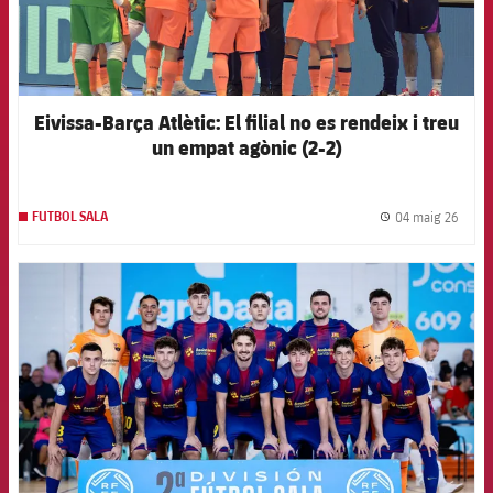
Eivissa-Barça Atlètic: El filial no es rendeix i treu
un empat agònic (2-2)
04 maig 26
FUTBOL SALA
label.
FCB Barcelona badge