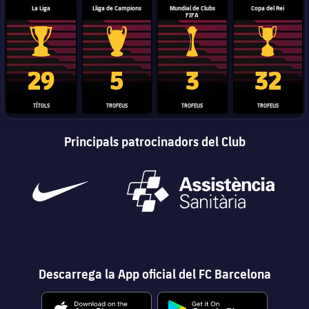
La Liga
Lliga de Campions
Mundial de Clubs
Copa del Rei
FIFA
Trofeu de la Liga
Trofeu de la Lliga de Campions
Trofeu del Mundial de Clubs
Copa del 
29
5
3
32
TÍTOLS
TROFEUS
TROFEUS
TROFEUS
Principals patrocinadors del Club
Descarrega la App oficial del FC Barcelona