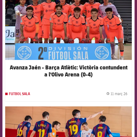
Avanza Jaén - Barça Atlètic: Victòria contundent
a l'Olivo Arena (0-4)
11 març 26
FUTBOL SALA
label.
FCB Barcelona badge