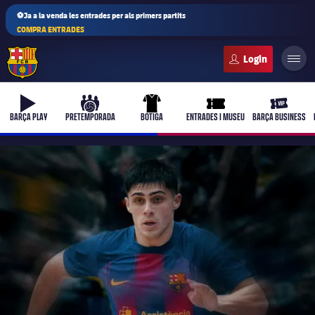
⚽Ja a la venda les entrades per als primers partits
COMPRA ENTRADES
FC Barcelona club badge
b-play
culers-ball
uniform
ticket-full
ticket-vi
BARÇA PLAY
PRETEMPORADA
BOTIGA
ENTRADES I MUSEU
BARÇA BUSINESS