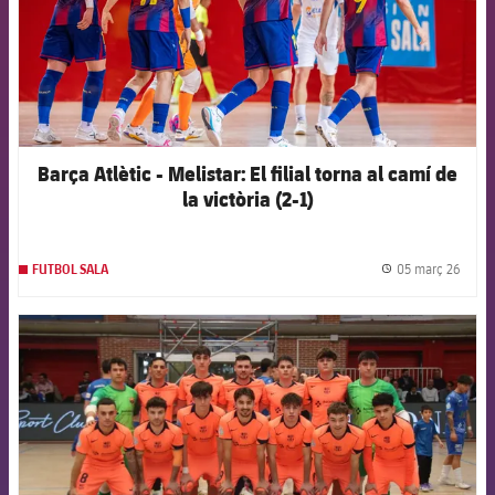
Barça Atlètic - Melistar: El filial torna al camí de
la victòria (2-1)
05 març 26
FUTBOL SALA
label.
FCB Barcelona badge