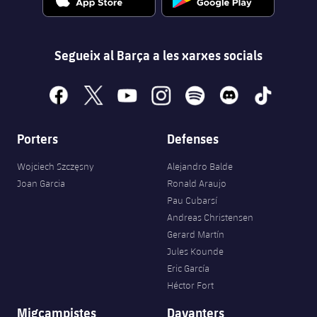
Segueix al Barça a les xarxes socials
facebook
x
youtube
instagram
spotify
discord
tiktok
Porters
Defenses
Wojciech Szczęsny
Alejandro Balde
Joan Garcia
Ronald Araujo
Pau Cubarsí
Andreas Christensen
Gerard Martín
Jules Kounde
Eric García
Héctor Fort
Migcampistes
Davanters