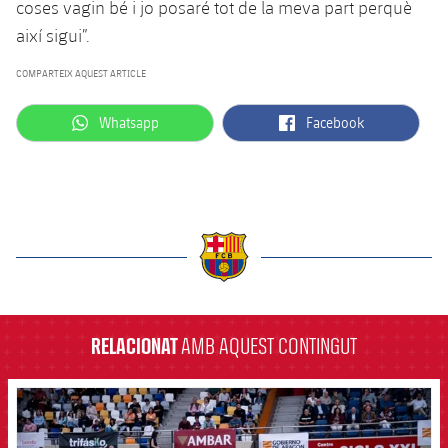
coses vagin bé i jo posaré tot de la meva part perquè
així sigui”.
COMPARTEIX AQUEST ARTICLE
label.aria.whatsapp
label.aria.facebook
Whatsapp
Facebook
label.aria.barcelona
RELACIONAT
AMB AQUEST CONTINGUT
FCB Barcelona badge