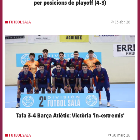
per posicions de playoff (4-3)
13 abr. 26
FUTBOL SALA
label.
FCB Barcelona badge
Tafa 3-4 Barça Atlètic: Victòria 'in-extremis'
30 març 26
FUTBOL SALA
label.