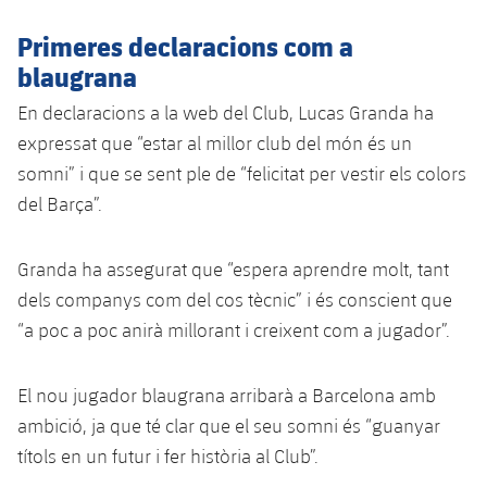
Serveis Mèdics
Acreditacions
Primeres declaracions com a
Accessibilitat
blaugrana
Instal·lacions
En declaracions a la web del Club, Lucas Granda ha
expressat que “estar al millor club del món és un
somni” i que se sent ple de “felicitat per vestir els colors
del Barça”.
Granda ha assegurat que “espera aprendre molt, tant
dels companys com del cos tècnic” i és conscient que
“a poc a poc anirà millorant i creixent com a jugador”.
El nou jugador blaugrana arribarà a Barcelona amb
ambició, ja que té clar que el seu somni és “guanyar
títols en un futur i fer història al Club”.