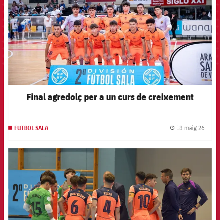
Final agredolç per a un curs de creixement
18 maig 26
FUTBOL SALA
label.
FCB Barcelona badge