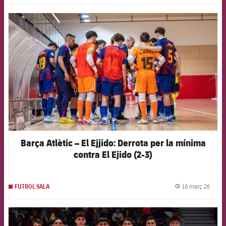
FCB Barcelona badge
Barça Atlètic – El Ejjido: Derrota per la mínima
contra El Ejido (2-3)
16 març 26
FUTBOL SALA
label.
FCB Barcelona badge