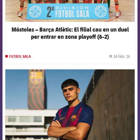
Móstoles – Barça Atlètic: El filial cau en un duel
per entrar en zona playoff (6-2)
24 febr. 26
FUTBOL SALA
label.
FCB Barcelona badge