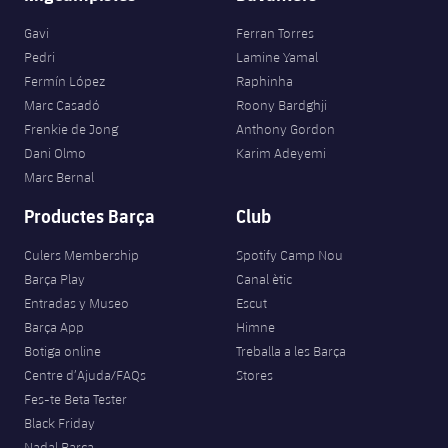
Gavi
Ferran Torres
Pedri
Lamine Yamal
Fermín López
Raphinha
Marc Casadó
Roony Bardghji
Frenkie de Jong
Anthony Gordon
Dani Olmo
Karim Adeyemi
Marc Bernal
Productes Barça
Club
Culers Membership
Spotify Camp Nou
Barça Play
Canal ètic
Entradas y Museo
Escut
Barça App
Himne
Botiga online
Treballa a les Barça
Centre d’Ajuda/FAQs
Stores
Fes-te Beta Tester
Black Friday
Nadal Barça