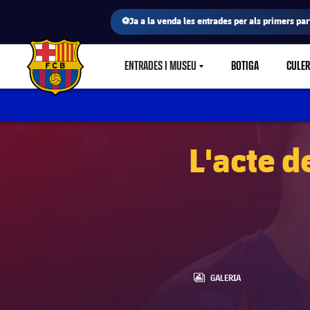
⚽Ja a la venda les entrades per als primers part
ENTRADES I MUSEU
BOTIGA
CULE
LABEL.SHARE.CARETDOWN
FC Barcelona club badge
L'acte d
LABEL.ARIA.GALLERY
GALERIA