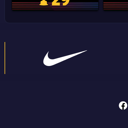
Trofeu de la Liga
face