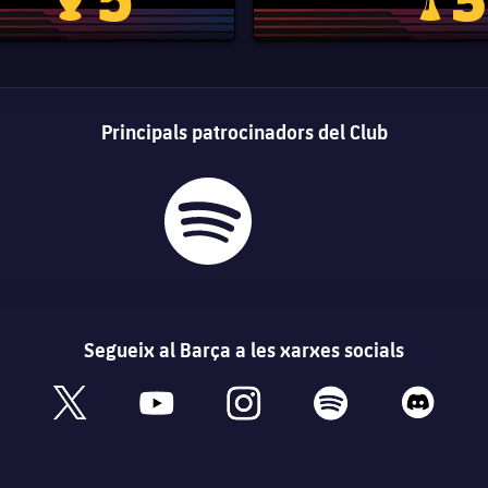
Trofeu de la Lliga de Campions
Trofeu del
Principals patrocinadors del Club
Segueix al Barça a les xarxes socials
book
x
youtube
instagram
spotify
discord