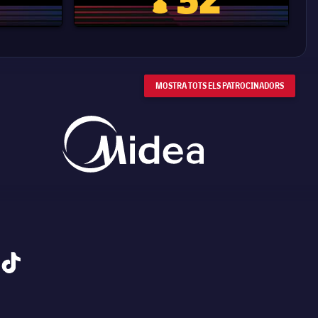
 Mundial de Clubs
Copa del Rei
MOSTRA TOTS ELS PATROCINADORS
tiktok