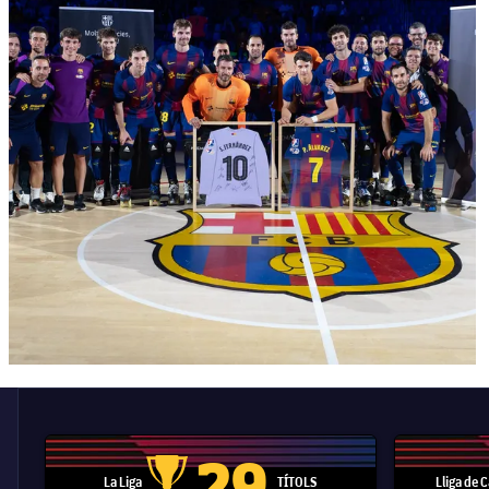
29
La Liga
TÍTOLS
Lliga de