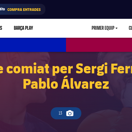
its
COMPRA ENTRADES
RS
BARÇA PLAY
PRIMER EQUIP
C
LABEL.ARIA.CA
e comiat per Sergi Fe
Pablo Álvarez
13
Icona de càmera