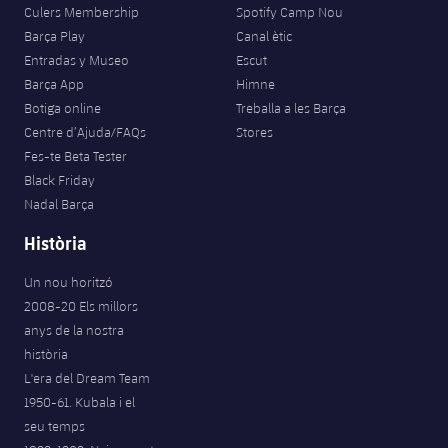
plusicon
més
Serveis Mèdics
Culers Membership
Spotify Camp Nou
Acreditacions
Fotos
Fotos
Infantil A
Barça Play
Canal ètic
Entrades
SUB8 B
Calendari
Campus Verano
Actualitat
Entradas y Museo
Escut
Accessibilitat
Història
Instal·lacions
Infantil B
Barça App
Himne
Resultats
Resultats
Juvenil
Botiga online
Treballa a les Barça
PLUSICON
MÉS
Palmarès
Centre d’Ajuda/FAQs
Stores
Classificació
Jugadors
Cadet
Primer equip
Fes-te Beta Tester
plusicon
més
Black Friday
Jugadors
Classificació
Infantil
Nadal Barça
Actualitat
Barça Atlètic
plusicon
més
Fotos
Història
Aleví
Calendari
Actualitat
Base
plusicon
més
Un nou horitzó
Palmarès
2008-20 Els millors
Entrades
Calendari
Campus Estiu
Actualitat
anys de la nostra
Història
història
Resultats
Resultats
Barça C
L'era del Dream Team
PLUSICON
MÉS
1950-61. Kubala i el
Classificació
Jugadors
Junior
Informació general
seu temps
plusicon
més