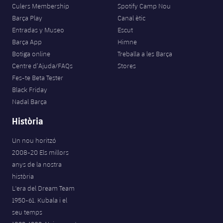
plusicon
més
Serveis Mèdics
Culers Membership
Spotify Camp Nou
Acreditacions
Fotos
Fotos
Infantil A
Barça Play
Canal ètic
Entrades
SUB8 B
Calendari
Campus Verano
Actualitat
Entradas y Museo
Escut
Accessibilitat
Història
Instal·lacions
Infantil B
Barça App
Himne
Resultats
Resultats
Juvenil
Botiga online
Treballa a les Barça
PLUSICON
MÉS
Palmarès
Centre d’Ajuda/FAQs
Stores
Classificació
Jugadors
Cadet
Primer equip
Fes-te Beta Tester
plusicon
més
Black Friday
Jugadors
Classificació
Infantil
Nadal Barça
Actualitat
Barça Atlètic
plusicon
més
Fotos
Història
Aleví
Calendari
Actualitat
Base
plusicon
més
Un nou horitzó
Palmarès
2008-20 Els millors
Entrades
Calendari
Campus Estiu
Actualitat
anys de la nostra
Història
història
Resultats
Resultats
Barça C
L'era del Dream Team
PLUSICON
MÉS
1950-61. Kubala i el
Classificació
Jugadors
Junior
Informació general
seu temps
plusicon
més