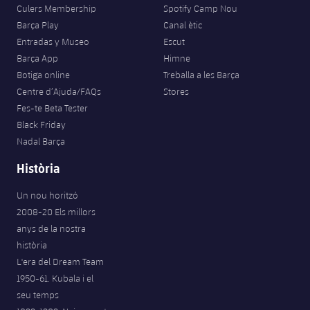
plusicon
més
Serveis Mèdics
Culers Membership
Spotify Camp Nou
Acreditacions
Fotos
Fotos
Infantil A
Barça Play
Canal ètic
Entrades
SUB8 B
Calendari
Campus Verano
Actualitat
Entradas y Museo
Escut
Accessibilitat
Història
Instal·lacions
Infantil B
Barça App
Himne
Resultats
Resultats
Juvenil
Botiga online
Treballa a les Barça
PLUSICON
MÉS
Palmarès
Centre d’Ajuda/FAQs
Stores
Classificació
Jugadors
Cadet
Primer equip
Fes-te Beta Tester
plusicon
més
Black Friday
Jugadors
Classificació
Infantil
Nadal Barça
Actualitat
Barça Atlètic
plusicon
més
Fotos
Història
Aleví
Calendari
Actualitat
Base
plusicon
més
Un nou horitzó
Palmarès
2008-20 Els millors
Entrades
Calendari
Campus Estiu
Actualitat
anys de la nostra
Història
història
Resultats
Resultats
Barça C
L'era del Dream Team
PLUSICON
MÉS
1950-61. Kubala i el
Classificació
Jugadors
Junior
Informació general
seu temps
plusicon
més