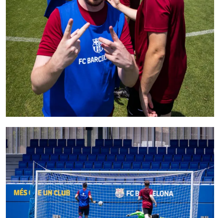
FC Barcelona club badge