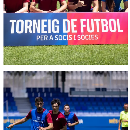
FC Barcelona club badge