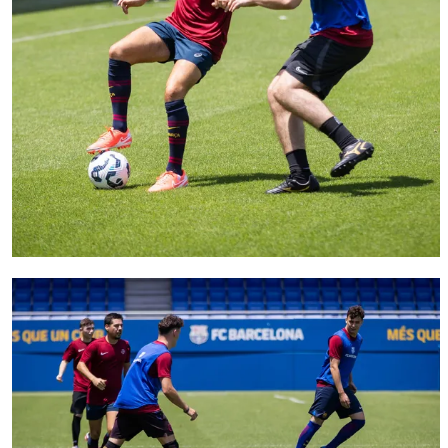
FC Barcelona club badge