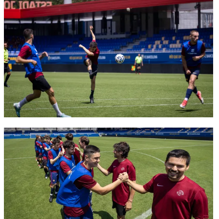
FC Barcelona club badge