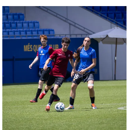
FC Barcelona club badge