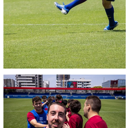
FC Barcelona club badge