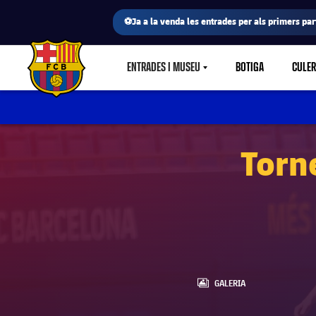
⚽Ja a la venda les entrades per als primers part
ENTRADES I MUSEU
BOTIGA
CULE
LABEL.SHARE.CARETDOWN
FC Barcelona club badge
Torne
LABEL.ARIA.GALLERY
GALERIA