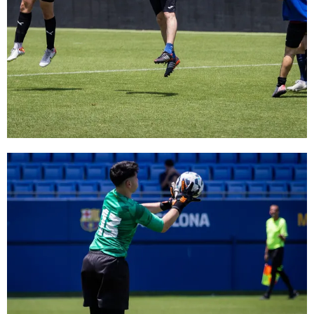
FC Barcelona club badge