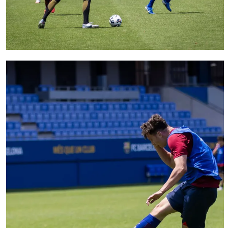
FC Barcelona club badge