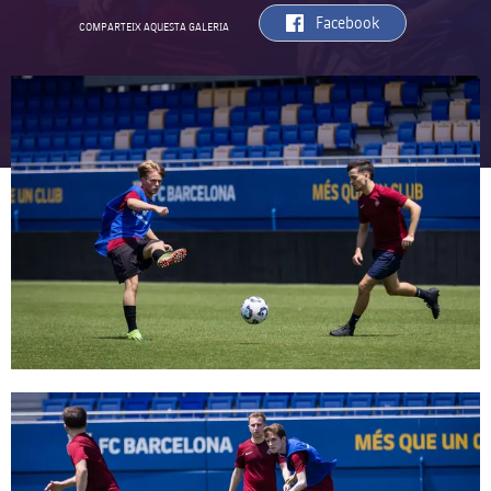
label.aria.facebook
Facebook
COMPARTEIX AQUESTA GALERIA
FC Barcelona club badge
FC Barcelona club badge