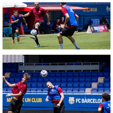
FC Barcelona club badge
FC Barcelona club badge