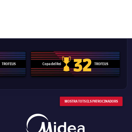
32
TROFEUS
Copa del Rei
TROFEUS
 Mundial de Clubs
Copa del Rei
MOSTRA TOTS ELS PATROCINADORS