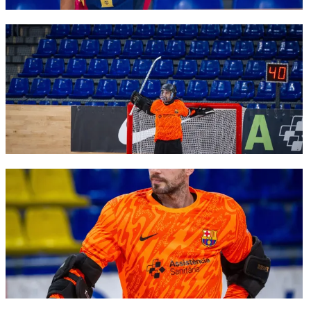
FC Barcelona club badge
FC Barcelona club badge