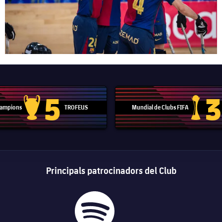
5
3
 Campions
TROFEUS
Mundial de Clubs FIFA
Trofeu de la Lliga de Campions
Trofeu del
Principals patrocinadors del Club