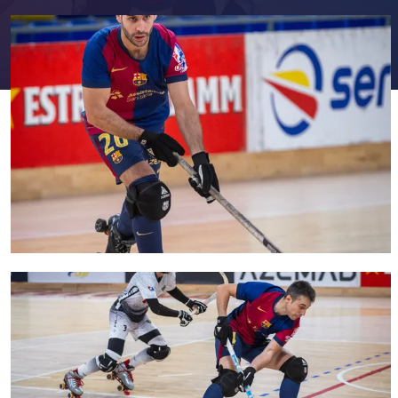
FC Barcelona club badge
FC Barcelona club badge