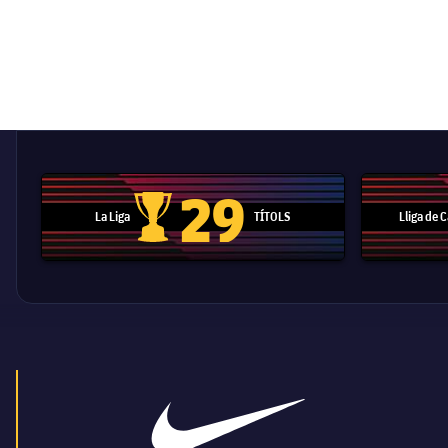
29
La Liga
TÍTOLS
Lliga de
Trofeu de la Liga