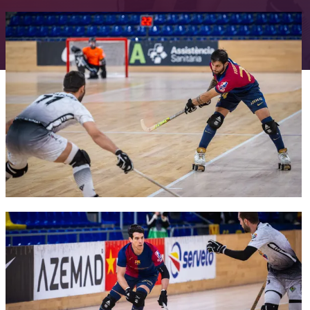
FC Barcelona club badge
FC Barcelona club badge