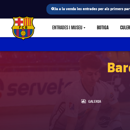
⚽Ja a la venda les entrades per als primers part
ENTRADES I MUSEU
BOTIGA
CULE
LABEL.SHARE.CARETDOWN
FC Barcelona club badge
Bar
LABEL.ARIA.GALLERY
GALERIA