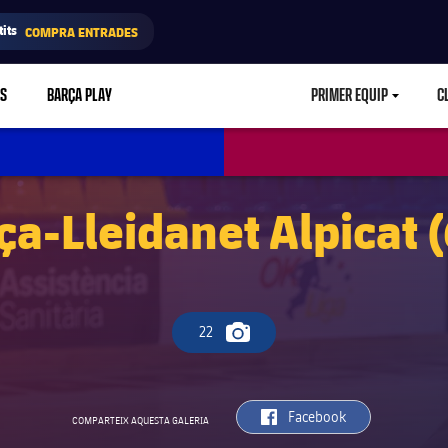
its
COMPRA ENTRADES
RS
BARÇA PLAY
PRIMER EQUIP
C
LABEL.ARIA.CA
ça-Lleidanet Alpicat (
22
Icona de càmera
label.aria.facebook
Facebook
COMPARTEIX AQUESTA GALERIA