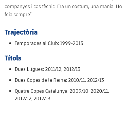
plusicon
més
Serveis Mèdics
Acreditacions
Fotos
companyes i cos tècnic. Era un costum, una mania. Ho
Fotos
Infantil A
Entrades
SUB8 B
Calendari
feia sempre”.
Campus Verano
Actualitat
Accessibilitat
Història
Instal·lacions
Infantil B
Resultats
Resultats
Juvenil
Trajectòria
PLUSICON
MÉS
Palmarès
Classificació
Jugadors
Temporades al Club: 1999-2013
Cadet
Primer equip
plusicon
més
Jugadors
Títols
Classificació
Infantil
Actualitat
Barça Atlètic
plusicon
més
Dues Lligues: 2011/12, 2012/13
Fotos
Aleví
Calendari
Actualitat
Base
Dues Copes de la Reina: 2010/11, 2012/13
plusicon
més
Palmarès
Entrades
Quatre Copes Catalunya: 2009/10, 2020/11,
Calendari
Campus Estiu
Actualitat
Història
2012/12, 2012/13
Resultats
Resultats
Barça C
PLUSICON
MÉS
Classificació
Jugadors
Junior
Informació general
plusicon
més