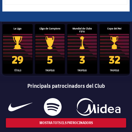
La Liga
Lliga de Campions
Mundial de Clubs
Copa del Rei
FIFA
Trofeu de la Liga
Trofeu de la Lliga de Campions
Trofeu del Mundial de Clubs
Copa del 
29
5
3
32
TÍTOLS
TROFEUS
TROFEUS
TROFEUS
Principals patrocinadors del Club
MOSTRA TOTS ELS PATROCINADORS