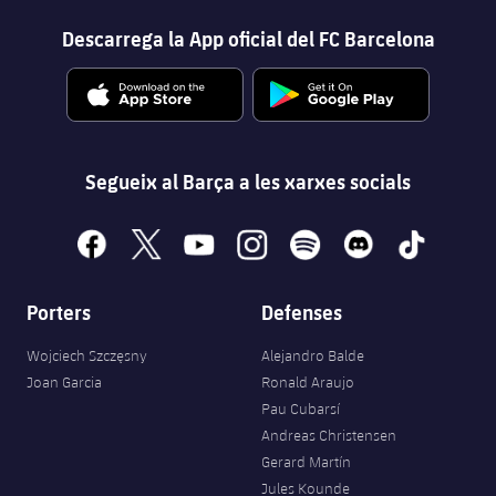
Descarrega la App oficial del FC Barcelona
Segueix al Barça a les xarxes socials
facebook
x
youtube
instagram
spotify
discord
tiktok
Porters
Defenses
Wojciech Szczęsny
Alejandro Balde
Joan Garcia
Ronald Araujo
Pau Cubarsí
Andreas Christensen
Gerard Martín
Jules Kounde