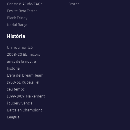
Centre d’Ajuda/FAQs
Stores
Fes-te Beta Tester
Black Friday
Nadal Barça
Història
Un nou horitzó
2008-20 Els millors
anys de la nostra
història
L'era del Dream Team
1950-61. Kubala i el
seu temps
1899-1909. Naixement
i supervivència
Barça en Champions
League