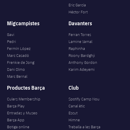
Eric García
Héctor Fort
Migcampistes
Davanters
Gavi
Ferran Torres
Pedri
Lamine Yamal
Fermín López
Raphinha
Marc Casadó
Roony Bardghji
Frenkie de Jong
Anthony Gordon
Dani Olmo
Karim Adeyemi
Marc Bernal
Productes Barça
Club
Culers Membership
Spotify Camp Nou
Barça Play
Canal ètic
Entradas y Museo
Escut
Barça App
Himne
Botiga online
Treballa a les Barça