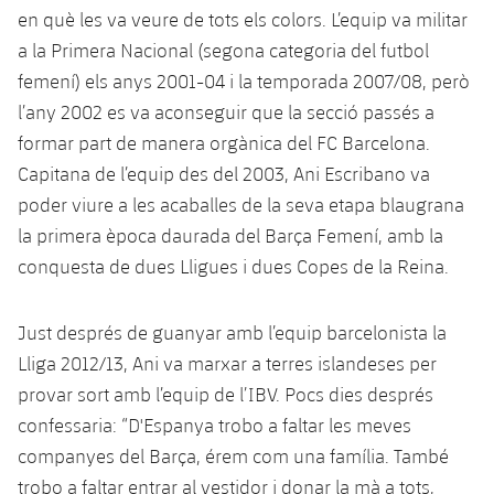
Calendari
Campus Estiu
Base
en què les va veure de tots els colors. L’equip va militar
SUB13
a la Primera Nacional (segona categoria del futbol
SUB13 B
Entrades
Barça Atlètic
plusicon
més
femení) els anys 2001-04 i la temporada 2007/08, però
PLUSICON
MÉS
SUB12
SUB12 C
l’any 2002 es va aconseguir que la secció passés a
Gameday Shows
Junior
Primer Equip
Instal·lacions
plusicon
més
formar part de manera orgànica del FC Barcelona.
SUB11 A
SUB11 C
Resultats
Capitana de l’equip des del 2003, Ani Escribano va
Cadet A
Actualitat
Barça Atlètic
Spotify Camp Nou
plusicon
més
poder viure a les acaballes de la seva etapa blaugrana
SUB11 B
Classificacions
Cadet B
la primera època daurada del Barça Femení, amb la
Calendari
Actualitat
Palau Blaugrana
Base
plusicon
més
SUB10 A
conquesta de dues Lligues i dues Copes de la Reina.
Jugadors
Infantil A
Entrades
Calendari
Estadi Johan Cruyff
Actualitat
SUB10 B
PLUSICON
MÉS
Just després de guanyar amb l’equip barcelonista la
Fotos
Infantil B
Resultats
Resultats
Lliga 2012/13, Ani va marxar a terres islandeses per
Juvenil
Barça Cafe
Primer equip
SUB9 A
plusicon
més
plusicon
més
Història
provar sort amb l’equip de l’IBV. Pocs dies després
Mini
Classificació
Classificació
Cadet A
confessaria: “D'Espanya trobo a faltar les meves
Ciutat Esportiva
Actualitat
SUB9 B
Barça Atlètic
plusicon
més
Serveis
Palmarès
companyes del Barça, érem com una família. També
plusicon
més
Jugadors
Jugadors
Cadet B
Calendari
SUB8 A
trobo a faltar entrar al vestidor i donar la mà a tots,
La Masia
Actualitat
Base