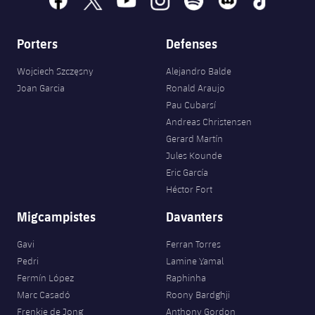
Porters
Defenses
Wojciech Szczęsny
Alejandro Balde
Joan Garcia
Ronald Araujo
Pau Cubarsí
Andreas Christensen
Gerard Martín
Jules Kounde
Eric García
Héctor Fort
Migcampistes
Davanters
Gavi
Ferran Torres
Pedri
Lamine Yamal
Fermín López
Raphinha
Marc Casadó
Roony Bardghji
Frenkie de Jong
Anthony Gordon