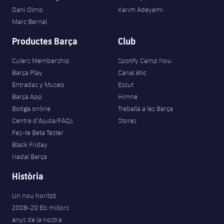
Dani Olmo
Karim Adeyemi
Marc Bernal
Productes Barça
Club
Culers Membership
Spotify Camp Nou
Barça Play
Canal ètic
Entradas y Museo
Escut
Barça App
Himne
Botiga online
Treballa a les Barça
Centre d’Ajuda/FAQs
Stores
Fes-te Beta Tester
Black Friday
Nadal Barça
Història
Un nou horitzó
2008-20 Els millors
anys de la nostra