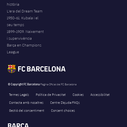
història
L'era del Dream Team
1950-61. Kubala i el
seu temps
1899-1909. Naixement
i supervivència
Barça en Champions
League
© Copyright FC Barcelona
Pàgina Oficial del FC Barcelona
Termes Legals
Política de Privacitat
Cookies
Accessibilitat
Contacta amb nosaltres
Centre D’ajuda/FAQs
Gestió del consentiment
Consent choices