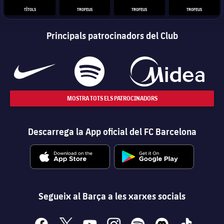
TÍTOLS
TROFEUS
TROFEUS
TROFEUS
Principals patrocinadors del Club
MOSTRA TOTS ELS PATROCINADORS
Descarrega la App oficial del FC Barcelona
Segueix al Barça a les xarxes socials
facebook
x
youtube
instagram
spotify
discord
tiktok