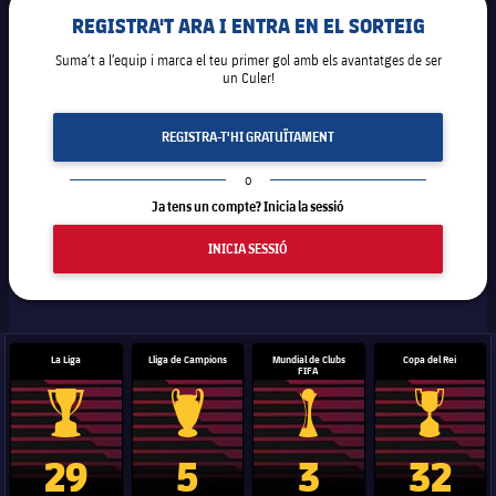
REGISTRA'T ARA I ENTRA EN EL SORTEIG
Suma’t a l’equip i marca el teu primer gol amb els avantatges de ser
un Culer!
REGISTRA-T'HI GRATUÏTAMENT
o
Ja tens un compte? Inicia la sessió
INICIA SESSIÓ
La Liga
Lliga de Campions
Mundial de Clubs
Copa del Rei
FIFA
Trofeu de la Liga
Trofeu de la Lliga de Campions
Trofeu del Mundial de Clubs
Copa del 
29
5
3
32