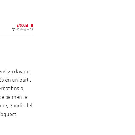
BÀSQUET
Data de publicació
02 de gen. 26
fensiva davant
s en un partit
tat fins a
specialment a
tme, gaudir del
’aquest