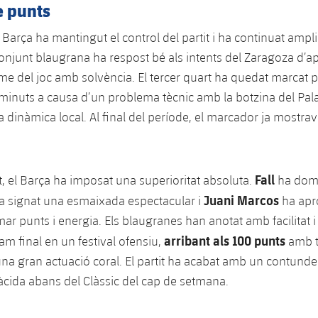
e punts
l Barça ha mantingut el control del partit i ha continuat ampli
conjunt blaugrana ha respost bé als intents del Zaragoza d’ap
itme del joc amb solvència. El tercer quart ha quedat marcat 
minuts a causa d’un problema tècnic amb la botzina del Pal
a dinàmica local. Al final del període, el marcador ja mostrav
Fall
t, el Barça ha imposat una superioritat absoluta.
ha dom
Juani Marcos
 signat una esmaixada espectacular i
ha apro
ar punts i energia. Els blaugranes han anotat amb facilitat 
arribant als 100 punts
ram final en un festival ofensiu,
amb t
una gran actuació coral. El partit ha acabat amb un contund
làcida abans del Clàssic del cap de setmana.