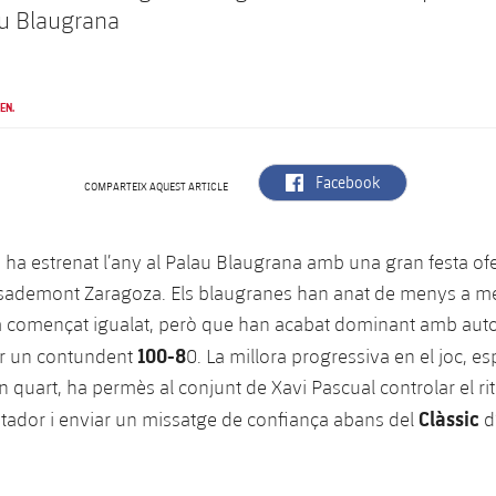
au Blaugrana
EN.
label.aria.facebook
Facebook
COMPARTEIX AQUEST ARTICLE
a ha estrenat l’any al Palau Blaugrana amb una gran festa o
sademont Zaragoza. Els blaugranes han anat de menys a mé
 començat igualat, però que han acabat dominant amb autori
100-8
r un contundent
0. La millora progressiva en el joc, e
n quart, ha permès al conjunt de Xavi Pascual controlar el ri
Clàssic
tador i enviar un missatge de confiança abans del
d