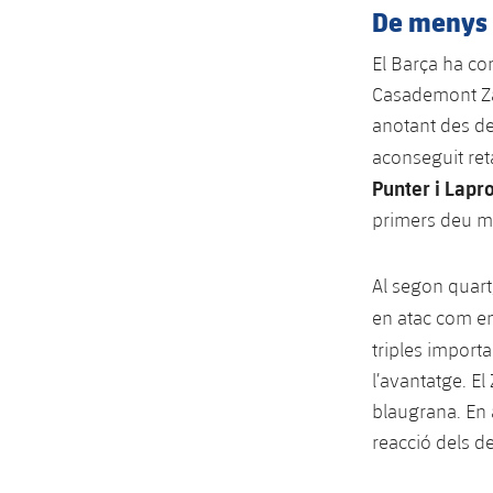
De menys
El Barça ha co
Casademont Zar
anotant des de
aconseguit ret
Punter i Lapro
primers deu mi
Al segon quart
en atac com e
triples importa
l’avantatge. El
blaugrana. En 
reacció dels d