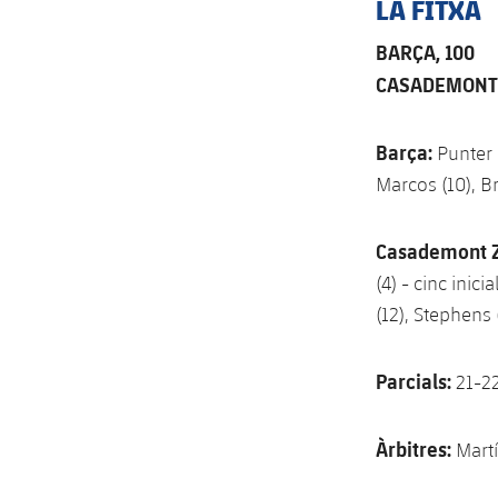
LA FITXA
BARÇA, 100
CASADEMONT 
Barça:
Punter (
Marcos (10), Bri
Casademont 
(4) - cinc inici
(12), Stephens (
Parcials:
21-22
Àrbitres:
Mart