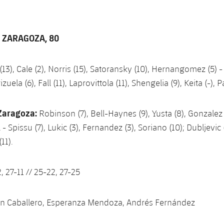
ZARAGOZA, 80
13), Cale (2), Norris (15), Satoransky (10), Hernangomez (5) - c
zuela (6), Fall (11), Laprovittola (11), Shengelia (9), Keita (-), P
Zaragoza:
Robinson (7), Bell-Haynes (9), Yusta (8), Gonzalez
al - Spissu (7), Lukic (3), Fernandez (3), Soriano (10); Dubljevi
11).
, 27-11 // 25-22, 27-25
ín Caballero,
Esperanza Mendoza,
Andrés Fernández