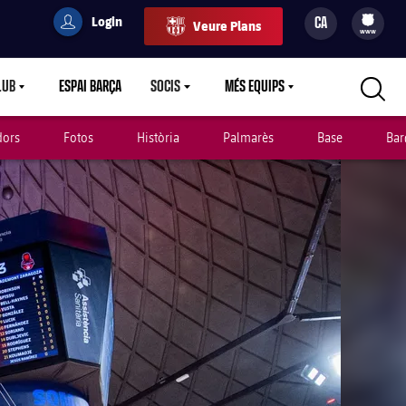
Login
CA
Veure Plans
filled-badge
user
Culers
www
LUB
ESPAI BARÇA
SOCIS
MÉS EQUIPS
RETDOWN
LABEL.ARIA.CARETDOWN
LABEL.ARIA.CARETDOWN
LABEL.ARIA.CARETDOWN
dors
Fotos
Història
Palmarès
Base
Bar