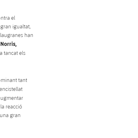
ntra el
gran igualtat,
 blaugranes han
Norris,
m
a tancat els
ominant tant
encistellat
r augmentar
 la reacció
’una gran