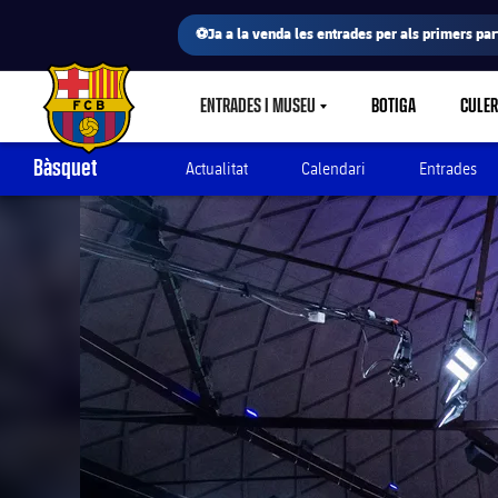
⚽Ja a la venda les entrades per als primers part
ENTRADES I MUSEU
BOTIGA
CULE
LABEL.SHARE.CARETDOWN
FC Barcelona club badge
Bàsquet
Actualitat
Calendari
Entrades