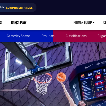
its
COMPRA ENTRADES
RS
BARÇA PLAY
PRIMER EQUIP
C
LABEL.ARIA.CA
Gameday Shows
Resultats
Classificacions
Juga