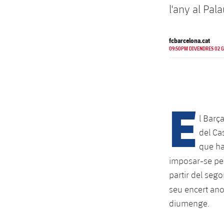
l'any al Pal
fcbarcelona.cat
09:50PM DIVENDRES 02 G
E
l Barç
del Ca
que ha
imposar-se pe
partir del sego
seu encert ano
diumenge.