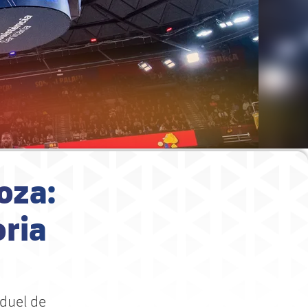
oza:
òria
 duel de