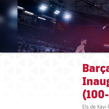
Barç
Inaug
(100
Els de Xavi 