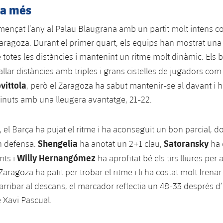
 a més
mençat l’any al Palau Blaugrana amb un partit molt intens co
agoza. Durant el primer quart, els equips han mostrat una 
 totes les distàncies i mantenint un ritme molt dinàmic. Els
allar distàncies amb triples i grans cistelles de jugadors co
vittola
, però el Zaragoza ha sabut mantenir-se al davant i h
nuts amb una lleugera avantatge, 21-22.
, el Barça ha pujat el ritme i ha aconseguit un bon parcial, d
Shengelia
Satoransky
n defensa.
ha anotat un 2+1 clau,
ha 
Willy Hernangómez
nts i
ha aprofitat bé els tirs lliures pe
 Zaragoza ha patit per trobar el ritme i li ha costat molt frenar
arribar al descans, el marcador reflectia un 48-33 després d
e Xavi Pascual.