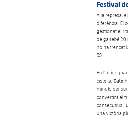
Festival d
A la represa, e
diferència. El 
gestionat el r
de gairebé 20 
no ha trencat l
55.
En l’últim quar
Cale
cistella,
ha
minuts per sum
convertint el t
consecutius i 
una victòria p