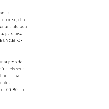
ant la
ropar-se, i ha
per una aturada
au, però això
a un clar 73-
inat prop de
fitat els seus
i han acabat
riples
ent 100-80, en