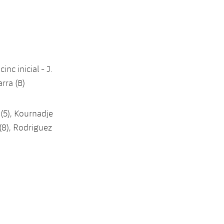
inc inicial - J.
arra (8)
 (5), Kournadje
c (8), Rodriguez