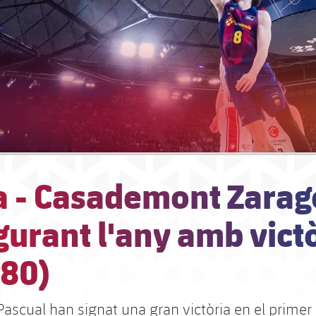
a - Casademont Zarag
urant l'any amb vict
-80)
Pascual han signat una gran victòria en el primer