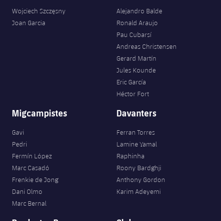
plusicon
més
Serveis Mèdics
Acreditacions
Fotos
Wojciech Szczęsny
Alejandro Balde
Fotos
Infantil A
Entrades
SUB8 B
Calendari
Joan Garcia
Ronald Araujo
Campus Verano
Actualitat
Accessibilitat
Història
Instal·lacions
Pau Cubarsí
Infantil B
Resultats
Resultats
Andreas Christensen
Juvenil
PLUSICON
MÉS
Palmarès
Gerard Martín
Classificació
Jules Kounde
Jugadors
Cadet
Primer equip
plusicon
més
Eric García
Jugadors
Héctor Fort
Classificació
Infantil
Actualitat
Barça Atlètic
plusicon
més
Migcampistes
Davanters
Fotos
Aleví
Calendari
Actualitat
Base
Gavi
Ferran Torres
plusicon
més
Palmarès
Pedri
Lamine Yamal
Entrades
Calendari
Fermín López
Raphinha
Campus Estiu
Actualitat
Història
Marc Casadó
Roony Bardghji
Resultats
Resultats
Frenkie de Jong
Anthony Gordon
Barça C
PLUSICON
MÉS
Dani Olmo
Karim Adeyemi
Classificació
Marc Bernal
Jugadors
Junior
Informació general
plusicon
més