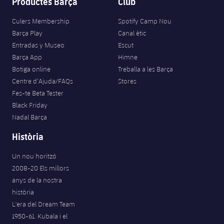
Productes Barça
Club
Jugadors
Classificació
Juvenil
Notícies
Atletisme
plusicon
més
Culers Membership
Spotify Camp Nou
Fotos
Barça Play
Canal ètic
Infantil
Actualitat
Bàsquet en cadira de rodes
Entradas y Museo
Escut
plusicon
més
Història
Barça App
Himne
Aleví
Masculí
Botiga online
Treballa a les Barça
Actualitat
Hockey gel
plusicon
més
Palmarès
Centre d’Ajuda/FAQs
Stores
Femení
Fes-te Beta Tester
Jugadors
Actualitat
Hoquei herba
plusicon
més
Black Friday
Nadal Barça
Agenda
Calendari
Jugadors
Notícies
Patinatge artístic
plusicon
més
Història
Resultats
Calendari
Hockey Herba Masculí
Escola de Patinatge
Actualitat
Un nou horitzó
2008-20 Els millors
Classificació
Resultats
Hockey Herba Femení
Plantilla
anys de la nostra
Rugby
plusicon
més
història
Classificació
L'era del Dream Team
Agenda
Actualitat
Voleibol
plusicon
més
1950-61. Kubala i el